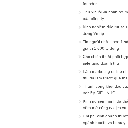
founder
Thư xin lỗi và nhận nợ t
cửa công ty
Kinh nghiệm đúc rút sau
dựng Vntrip
Tin người nhà – họa 1 s
giá trị 1.600 tỷ đồng
Các chiến thuật phối hợ
sale tăng doanh thu
Làm marketing online nh
thủ đã làm trước quá m
Thành công khởi đầu củ
nghiệp SIÊU NHỎ
Kinh nghiệm mình đã th
năm mở công ty dịch vụ
Chi phí kinh doanh thươ
ngành health và beauty