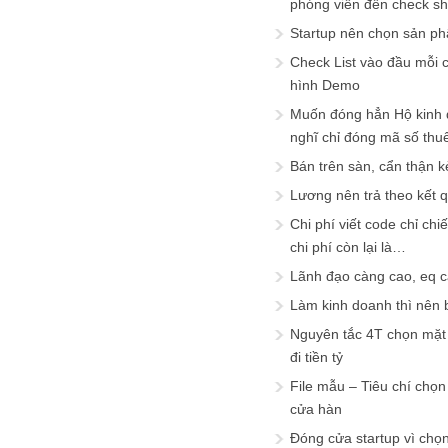
phóng viên đến check s
Startup nên chọn sản ph
Check List vào đầu mỗi c
hình Demo
Muốn đóng hẳn Hộ kinh 
nghĩ chỉ đóng mã số thu
Bán trên sàn, cẩn thận k
Lương nên trả theo kết 
Chi phí viết code chỉ ch
chi phí còn lại là…
Lãnh đạo càng cao, eq 
Làm kinh doanh thì nên bi
Nguyên tắc 4T chọn mặt 
đi tiền tỷ
File mẫu – Tiêu chí chọ
cửa hàn
Đóng cửa startup vì chọ