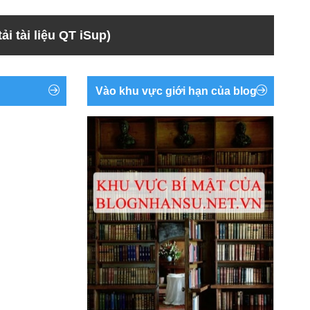
ải tài liệu QT iSup)
Vào khu vực giới hạn của blog