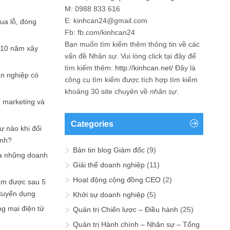
M: 0988 833 616
E: kinhcan24@gmail.com
hua lỗ, đóng
Fb: fb.com/kinhcan24
Bạn muốn tìm kiếm thêm thông tin về các
 10 năm xây
vấn đề
Nhân sự
. Vui lòng click tại đây để
tìm kiếm thêm:
http://kinhcan.net/
Đây là
ản nghiệp có
công cụ tìm kiếm được tích hợp tìm kiếm
khoảng 30 site chuyên về
nhân sự
.
p marketing và
Categories
ư nào khi đối
ạnh?
Bản tin blog Giám đốc
(9)
a những doanh
Giải thể doanh nghiệp
(11)
Hoạt động cộng đồng CEO
(2)
ấm được sau 5
 tuyển dụng
Khởi sự doanh nghiệp
(5)
ng mại điện tử
Quản trị Chiến lược – Điều hành
(25)
Quản trị Hành chính – Nhân sự – Tổng