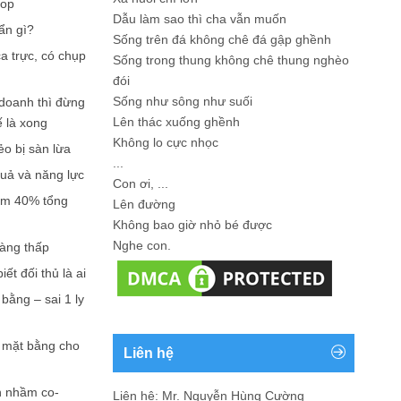
hop
Dẫu làm sao thì cha vẫn muốn
ẩn gì?
Sống trên đá không chê đá gập ghềnh
a trực, có chụp
Sống trong thung không chê thung nghèo
đói
Sống như sông như suối
doanh thì đừng
Lên thác xuống ghềnh
ế là xong
Không lo cực nhọc
ẻo bị sàn lừa
...
quả và năng lực
Con ơi, ...
iếm 40% tổng
Lên đường
Không bao giờ nhỏ bé được
Nghe con.
càng thấp
ết đối thủ là ai
bằng – sai 1 ly
n mặt bằng cho
Liên hệ
n nhầm co-
Liên hệ: Mr. Nguyễn Hùng Cường