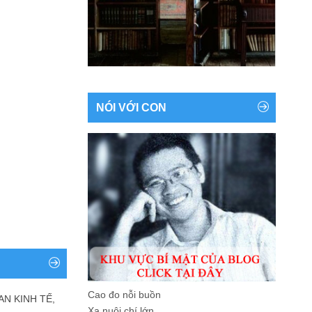
NÓI VỚI CON
Cao đo nỗi buồn
AN KINH TẾ,
Xa nuôi chí lớn