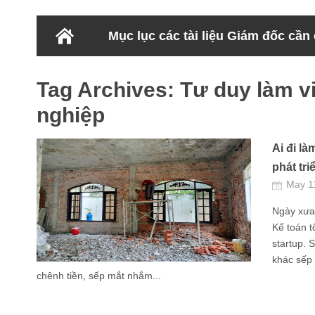
Mục lục các tài liệu Giám đốc cần
Tag Archives:
Tư duy làm v
nghiệp
Ai đi l
phát tri
May 1
Ngày xưa,
Kế toán 
startup. 
khác sếp 
chênh tiền, sếp mắt nhắm...