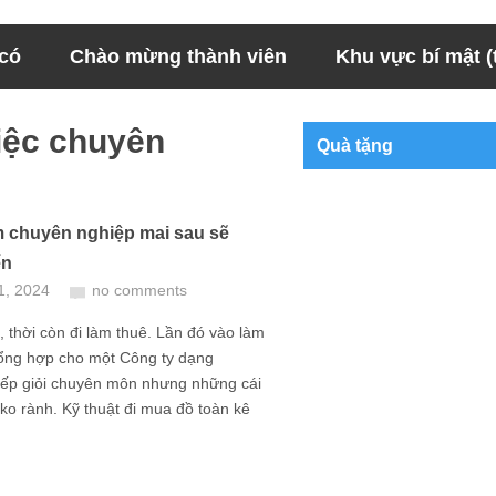
 có
Chào mừng thành viên
Khu vực bí mật (t
iệc chuyên
Quà tặng
àm chuyên nghiệp mai sau sẽ
ển
1, 2024
no comments
 thời còn đi làm thuê. Lần đó vào làm
tổng hợp cho một Công ty dạng
Sếp giỏi chuyên môn nhưng những cái
ko rành. Kỹ thuật đi mua đồ toàn kê