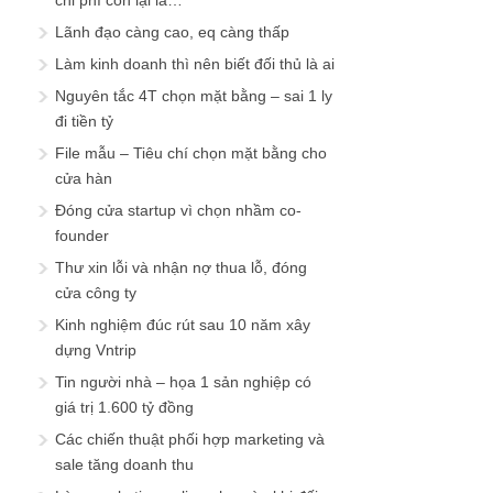
chi phí còn lại là…
Lãnh đạo càng cao, eq càng thấp
Làm kinh doanh thì nên biết đối thủ là ai
Nguyên tắc 4T chọn mặt bằng – sai 1 ly
đi tiền tỷ
File mẫu – Tiêu chí chọn mặt bằng cho
cửa hàn
Đóng cửa startup vì chọn nhầm co-
founder
Thư xin lỗi và nhận nợ thua lỗ, đóng
cửa công ty
Kinh nghiệm đúc rút sau 10 năm xây
dựng Vntrip
Tin người nhà – họa 1 sản nghiệp có
giá trị 1.600 tỷ đồng
Các chiến thuật phối hợp marketing và
sale tăng doanh thu