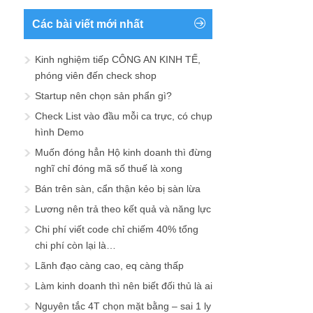
Các bài viết mới nhất
Kinh nghiệm tiếp CÔNG AN KINH TẾ,
phóng viên đến check shop
Startup nên chọn sản phẩn gì?
Check List vào đầu mỗi ca trực, có chụp
hình Demo
Muốn đóng hẳn Hộ kinh doanh thì đừng
nghĩ chỉ đóng mã số thuế là xong
Bán trên sàn, cẩn thận kẻo bị sàn lừa
Lương nên trả theo kết quả và năng lực
Chi phí viết code chỉ chiếm 40% tổng
chi phí còn lại là…
Lãnh đạo càng cao, eq càng thấp
Làm kinh doanh thì nên biết đối thủ là ai
Nguyên tắc 4T chọn mặt bằng – sai 1 ly