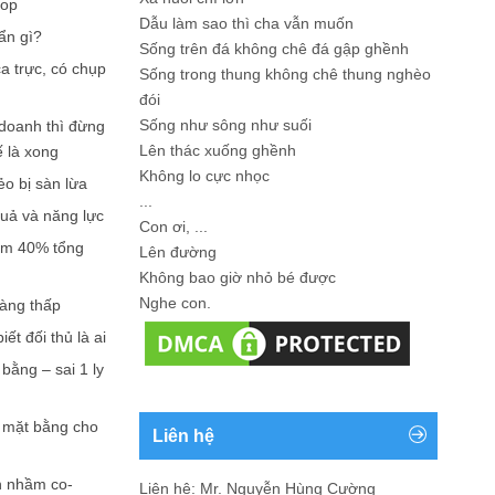
hop
Dẫu làm sao thì cha vẫn muốn
ẩn gì?
Sống trên đá không chê đá gập ghềnh
a trực, có chụp
Sống trong thung không chê thung nghèo
đói
Sống như sông như suối
doanh thì đừng
Lên thác xuống ghềnh
ế là xong
Không lo cực nhọc
ẻo bị sàn lừa
...
quả và năng lực
Con ơi, ...
iếm 40% tổng
Lên đường
Không bao giờ nhỏ bé được
Nghe con.
càng thấp
ết đối thủ là ai
bằng – sai 1 ly
n mặt bằng cho
Liên hệ
n nhầm co-
Liên hệ: Mr. Nguyễn Hùng Cường