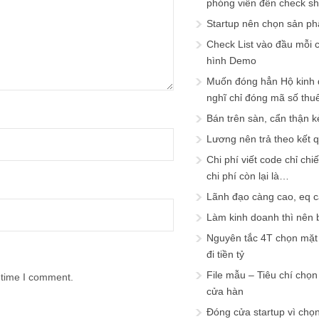
phóng viên đến check s
Startup nên chọn sản ph
Check List vào đầu mỗi c
hình Demo
Muốn đóng hẳn Hộ kinh 
nghĩ chỉ đóng mã số thu
Bán trên sàn, cẩn thận k
Lương nên trả theo kết 
Chi phí viết code chỉ ch
chi phí còn lại là…
Lãnh đạo càng cao, eq 
Làm kinh doanh thì nên bi
Nguyên tắc 4T chọn mặt 
đi tiền tỷ
File mẫu – Tiêu chí chọ
 time I comment.
cửa hàn
Đóng cửa startup vì chọ