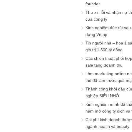
founder
Thư xin lỗi và nhận nợ t
cửa công ty
Kinh nghiệm đúc rút sau
dựng Vntrip
Tin người nhà – họa 1 s
giá trị 1.600 tỷ đồng
Các chiến thuật phối hợ
sale tăng doanh thu
Làm marketing online nh
thủ đã làm trước quá m
Thành công khởi đầu củ
nghiệp SIÊU NHỎ
Kinh nghiệm mình đã th
năm mở công ty dịch vụ
Chi phí kinh doanh thươ
ngành health và beauty