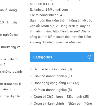
M: 0988 833 616
E: kinhcan24@gmail.com
hua lỗ, đóng
Fb: fb.com/kinhcan24
Bạn muốn tìm kiếm thêm thông tin về các
 10 năm xây
vấn đề
Nhân sự
. Vui lòng click tại đây để
tìm kiếm thêm:
http://kinhcan.net/
Đây là
ản nghiệp có
công cụ tìm kiếm được tích hợp tìm kiếm
khoảng 30 site chuyên về
nhân sự
.
p marketing và
Categories
ư nào khi đối
ạnh?
Bản tin blog Giám đốc
(9)
a những doanh
Giải thể doanh nghiệp
(11)
Hoạt động cộng đồng CEO
(2)
ấm được sau 5
 tuyển dụng
Khởi sự doanh nghiệp
(5)
ng mại điện tử
Quản trị Chiến lược – Điều hành
(25)
Quản trị Hành chính – Nhân sự – Tổng