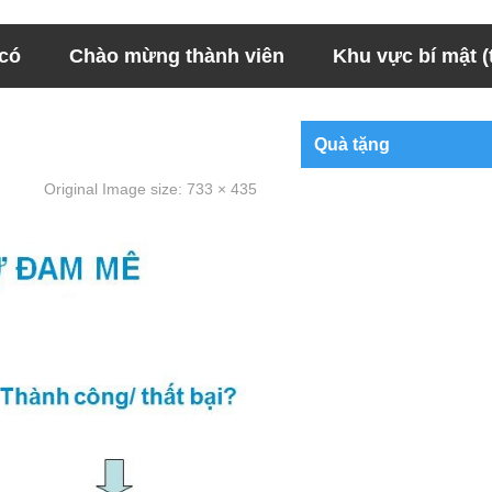
 có
Chào mừng thành viên
Khu vực bí mật (t
Quà tặng
Original Image size:
733 × 435