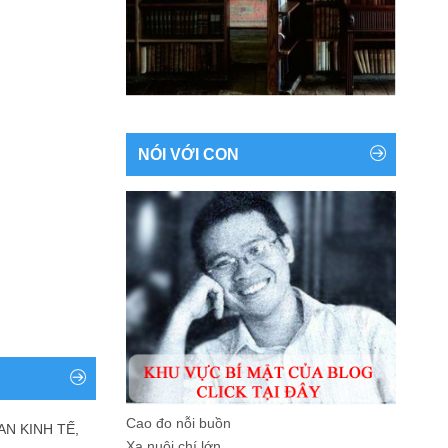
NÓI VỚI CON
Cao đo nỗi buồn
AN KINH TẾ,
Xa nuôi chí lớn