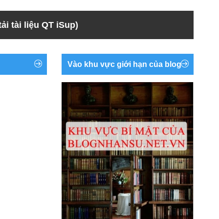
ải tài liệu QT iSup)
Vào khu vực giới hạn của blog