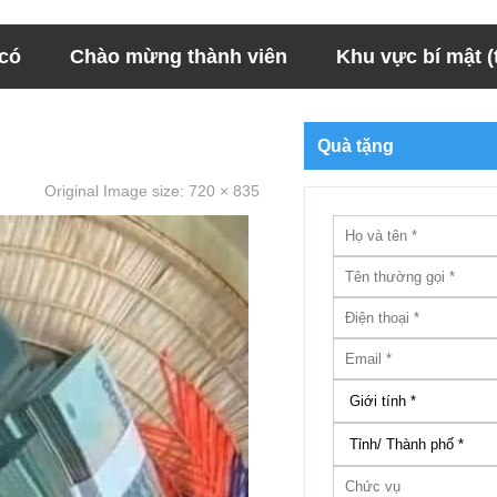
 có
Chào mừng thành viên
Khu vực bí mật (t
Quà tặng
Original Image size:
720 × 835