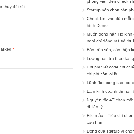
phóng viên đến check s
 thay đổi rồi!
Startup nên chọn sản ph
Check List vào đầu mỗi c
hình Demo
Muốn đóng hẳn Hộ kinh 
nghĩ chỉ đóng mã số thu
 marked
*
Bán trên sàn, cẩn thận k
Lương nên trả theo kết 
Chi phí viết code chỉ ch
chi phí còn lại là…
Lãnh đạo càng cao, eq 
Làm kinh doanh thì nên bi
Nguyên tắc 4T chọn mặt 
đi tiền tỷ
File mẫu – Tiêu chí chọ
cửa hàn
Đóng cửa startup vì chọ