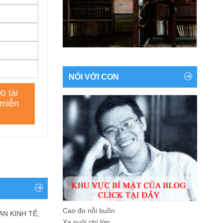
NÓI VỚI CON
Cao đo nỗi buồn
AN KINH TẾ,
Xa nuôi chí lớn