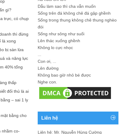
hop
Dẫu làm sao thì cha vẫn muốn
ẩn gì?
Sống trên đá không chê đá gập ghềnh
a trực, có chụp
Sống trong thung không chê thung nghèo
đói
Sống như sông như suối
doanh thì đừng
Lên thác xuống ghềnh
ế là xong
Không lo cực nhọc
ẻo bị sàn lừa
...
quả và năng lực
Con ơi, ...
iếm 40% tổng
Lên đường
Không bao giờ nhỏ bé được
Nghe con.
càng thấp
ết đối thủ là ai
bằng – sai 1 ly
n mặt bằng cho
Liên hệ
n nhầm co-
Liên hệ: Mr. Nguyễn Hùng Cường