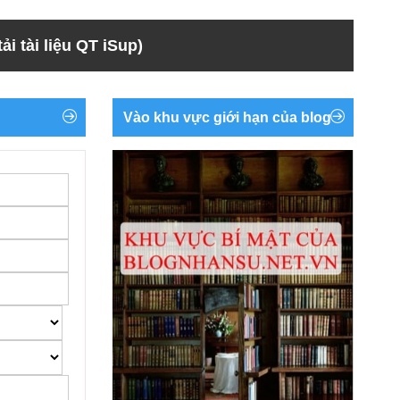
ải tài liệu QT iSup)
Vào khu vực giới hạn của blog