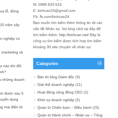
M: 0988 833 616
E: kinhcan24@gmail.com
hua lỗ, đóng
Fb: fb.com/kinhcan24
Bạn muốn tìm kiếm thêm thông tin về các
 10 năm xây
vấn đề
Nhân sự
. Vui lòng click tại đây để
tìm kiếm thêm:
http://kinhcan.net/
Đây là
ản nghiệp có
công cụ tìm kiếm được tích hợp tìm kiếm
khoảng 30 site chuyên về
nhân sự
.
p marketing và
Categories
ư nào khi đối
ạnh?
Bản tin blog Giám đốc
(9)
a những doanh
Giải thể doanh nghiệp
(11)
Hoạt động cộng đồng CEO
(2)
ấm được sau 5
 tuyển dụng
Khởi sự doanh nghiệp
(5)
ng mại điện tử
Quản trị Chiến lược – Điều hành
(25)
Quản trị Hành chính – Nhân sự – Tổng