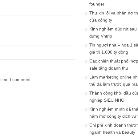
founder
Thư xin lỗi và nhận nợ t
cửa công ty
Kinh nghiệm đúc rút sau
dựng Vntrip
Tin người nhà – họa 1 s
giá trị 1.600 tỷ đồng
Các chiến thuật phối hợ
sale tăng doanh thu
Làm marketing online nh
 time I comment.
thủ đã làm trước quá m
Thành công khởi đầu củ
nghiệp SIÊU NHỎ
Kinh nghiệm mình đã th
năm mở công ty dịch vụ
Chi phí kinh doanh thươ
ngành health và beauty