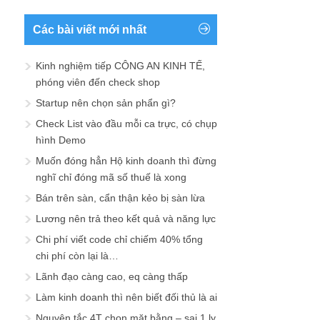
Các bài viết mới nhất
Kinh nghiệm tiếp CÔNG AN KINH TẾ,
phóng viên đến check shop
Startup nên chọn sản phẩn gì?
Check List vào đầu mỗi ca trực, có chụp
hình Demo
Muốn đóng hẳn Hộ kinh doanh thì đừng
nghĩ chỉ đóng mã số thuế là xong
Bán trên sàn, cẩn thận kẻo bị sàn lừa
Lương nên trả theo kết quả và năng lực
Chi phí viết code chỉ chiếm 40% tổng
chi phí còn lại là…
Lãnh đạo càng cao, eq càng thấp
Làm kinh doanh thì nên biết đối thủ là ai
Nguyên tắc 4T chọn mặt bằng – sai 1 ly