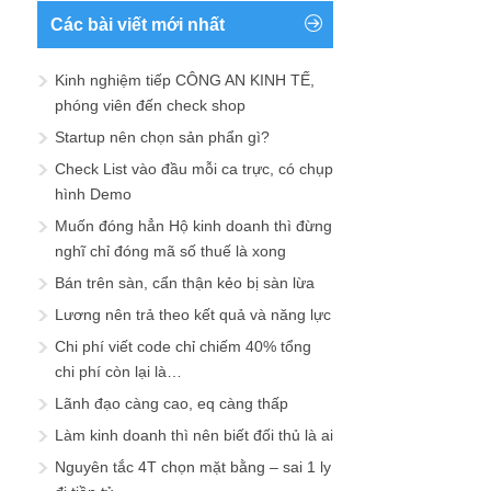
Các bài viết mới nhất
Kinh nghiệm tiếp CÔNG AN KINH TẾ,
phóng viên đến check shop
Startup nên chọn sản phẩn gì?
Check List vào đầu mỗi ca trực, có chụp
hình Demo
Muốn đóng hẳn Hộ kinh doanh thì đừng
nghĩ chỉ đóng mã số thuế là xong
Bán trên sàn, cẩn thận kẻo bị sàn lừa
Lương nên trả theo kết quả và năng lực
Chi phí viết code chỉ chiếm 40% tổng
chi phí còn lại là…
Lãnh đạo càng cao, eq càng thấp
Làm kinh doanh thì nên biết đối thủ là ai
Nguyên tắc 4T chọn mặt bằng – sai 1 ly