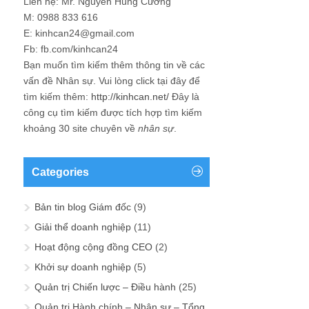
Liên hệ: Mr. Nguyễn Hùng Cường
M: 0988 833 616
E: kinhcan24@gmail.com
Fb: fb.com/kinhcan24
Bạn muốn tìm kiếm thêm thông tin về các
vấn đề
Nhân sự
. Vui lòng click tại đây để
tìm kiếm thêm:
http://kinhcan.net/
Đây là
công cụ tìm kiếm được tích hợp tìm kiếm
khoảng 30 site chuyên về
nhân sự
.
Categories
Bản tin blog Giám đốc
(9)
Giải thể doanh nghiệp
(11)
Hoạt động cộng đồng CEO
(2)
Khởi sự doanh nghiệp
(5)
Quản trị Chiến lược – Điều hành
(25)
Quản trị Hành chính – Nhân sự – Tổng