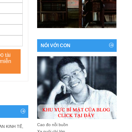
NÓI VỚI CON
Cao đo nỗi buồn
AN KINH TẾ,
Xa nuôi chí lớn