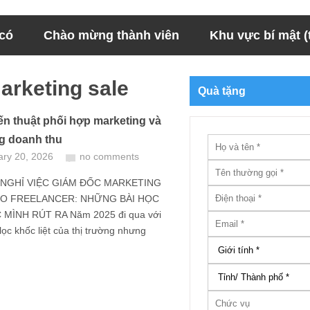
 có
Chào mừng thành viên
Khu vực bí mật (t
arketing sale
Quà tặng
ến thuật phối hợp marketing và
ng doanh thu
ary 20, 2026
no comments
 NGHỈ VIỆC GIÁM ĐỐC MARKETING
O FREELANCER: NHỮNG BÀI HỌC
MÌNH RÚT RA Năm 2025 đi qua với
lọc khốc liệt của thị trường nhưng