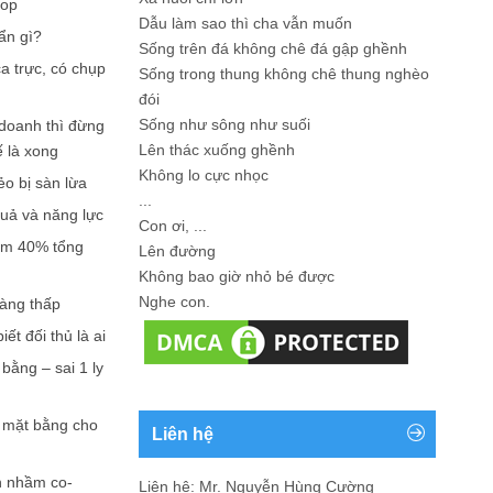
hop
Dẫu làm sao thì cha vẫn muốn
ẩn gì?
Sống trên đá không chê đá gập ghềnh
a trực, có chụp
Sống trong thung không chê thung nghèo
đói
Sống như sông như suối
doanh thì đừng
Lên thác xuống ghềnh
ế là xong
Không lo cực nhọc
ẻo bị sàn lừa
...
quả và năng lực
Con ơi, ...
iếm 40% tổng
Lên đường
Không bao giờ nhỏ bé được
Nghe con.
càng thấp
ết đối thủ là ai
bằng – sai 1 ly
n mặt bằng cho
Liên hệ
n nhầm co-
Liên hệ: Mr. Nguyễn Hùng Cường