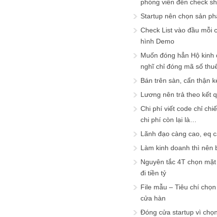
phóng viên đến check s
Startup nên chọn sản ph
Check List vào đầu mỗi c
hình Demo
Muốn đóng hẳn Hộ kinh 
nghĩ chỉ đóng mã số thu
Bán trên sàn, cẩn thận k
Lương nên trả theo kết 
Chi phí viết code chỉ ch
chi phí còn lại là…
Lãnh đạo càng cao, eq 
Làm kinh doanh thì nên bi
Nguyên tắc 4T chọn mặt 
đi tiền tỷ
File mẫu – Tiêu chí chọ
cửa hàn
Đóng cửa startup vì chọ