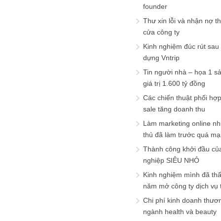
founder
Thư xin lỗi và nhận nợ t
cửa công ty
Kinh nghiệm đúc rút sau
dựng Vntrip
Tin người nhà – họa 1 s
giá trị 1.600 tỷ đồng
Các chiến thuật phối hợ
sale tăng doanh thu
Làm marketing online nh
thủ đã làm trước quá m
Thành công khởi đầu củ
nghiệp SIÊU NHỎ
Kinh nghiệm mình đã th
năm mở công ty dịch vụ
Chi phí kinh doanh thươ
ngành health và beauty