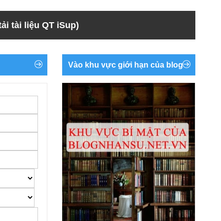
ải tài liệu QT iSup)
Vào khu vực giới hạn của blog