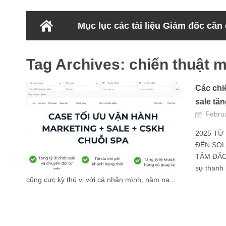
Mục lục các tài liệu Giám đốc cần
Tag Archives:
chiến thuật m
Các chi
sale tă
Febru
2025 TỪ
ĐẾN SOL
TÂM ĐẮC 
sự thanh 
cũng cực kỳ thú vị với cá nhân mình, năm na...