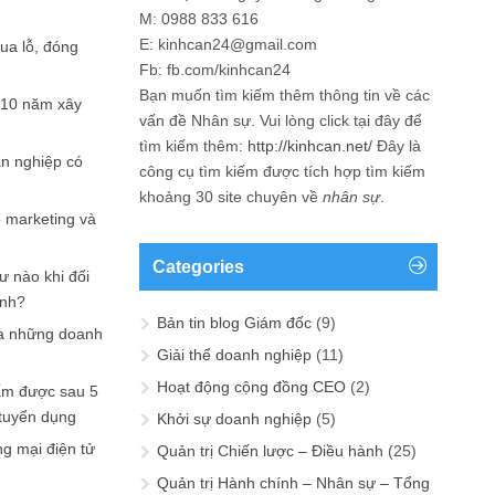
M: 0988 833 616
E: kinhcan24@gmail.com
hua lỗ, đóng
Fb: fb.com/kinhcan24
Bạn muốn tìm kiếm thêm thông tin về các
 10 năm xây
vấn đề
Nhân sự
. Vui lòng click tại đây để
tìm kiếm thêm:
http://kinhcan.net/
Đây là
ản nghiệp có
công cụ tìm kiếm được tích hợp tìm kiếm
khoảng 30 site chuyên về
nhân sự
.
p marketing và
Categories
ư nào khi đối
ạnh?
Bản tin blog Giám đốc
(9)
a những doanh
Giải thể doanh nghiệp
(11)
Hoạt động cộng đồng CEO
(2)
ấm được sau 5
 tuyển dụng
Khởi sự doanh nghiệp
(5)
ng mại điện tử
Quản trị Chiến lược – Điều hành
(25)
Quản trị Hành chính – Nhân sự – Tổng