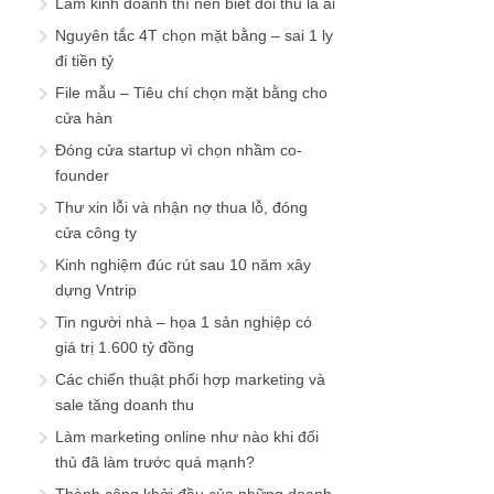
Làm kinh doanh thì nên biết đối thủ là ai
Nguyên tắc 4T chọn mặt bằng – sai 1 ly
đi tiền tỷ
File mẫu – Tiêu chí chọn mặt bằng cho
cửa hàn
Đóng cửa startup vì chọn nhầm co-
founder
Thư xin lỗi và nhận nợ thua lỗ, đóng
cửa công ty
Kinh nghiệm đúc rút sau 10 năm xây
dựng Vntrip
Tin người nhà – họa 1 sản nghiệp có
giá trị 1.600 tỷ đồng
Các chiến thuật phối hợp marketing và
sale tăng doanh thu
Làm marketing online như nào khi đối
thủ đã làm trước quá mạnh?