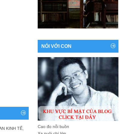
NÓI VỚI CON
Cao đo nỗi buồn
AN KINH TẾ,
Xa nuôi chí lớn