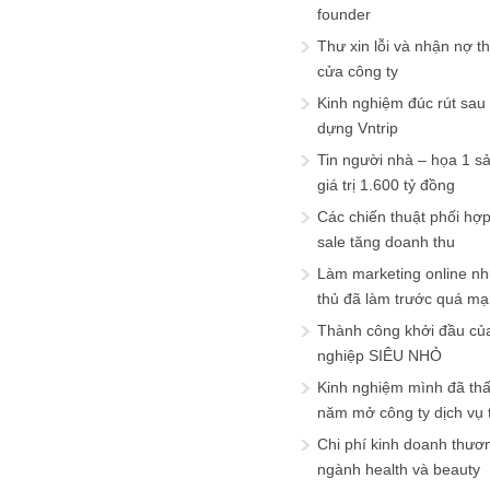
founder
Thư xin lỗi và nhận nợ t
cửa công ty
Kinh nghiệm đúc rút sau
dựng Vntrip
Tin người nhà – họa 1 s
giá trị 1.600 tỷ đồng
Các chiến thuật phối hợ
sale tăng doanh thu
Làm marketing online nh
thủ đã làm trước quá m
Thành công khởi đầu củ
nghiệp SIÊU NHỎ
Kinh nghiệm mình đã th
năm mở công ty dịch vụ
Chi phí kinh doanh thươ
ngành health và beauty