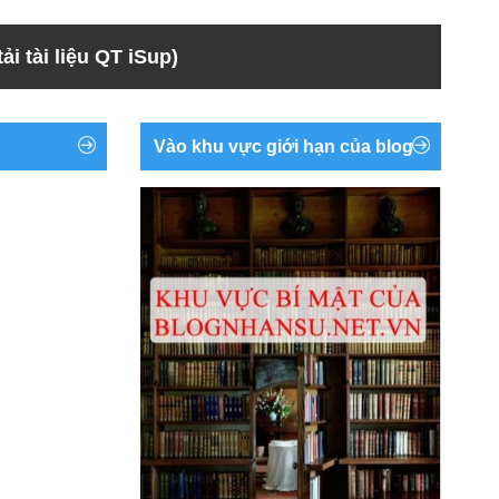
ải tài liệu QT iSup)
Vào khu vực giới hạn của blog