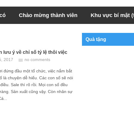
 có
Chào mừng thành viên
Khu vực bí mật (t
Quà tặng
lưu ý về chỉ số tỷ lệ thôi việc
5, 2017
no comments
i đứng đầu một tổ chức, việc nắm bắt
ố là chuyện dễ hiểu. Các con số sẽ nói
 điều. Sale thì rõ rồi. Mọi con số đều
 ràng. Sản xuất cũng vậy. Còn nhân sự
á...