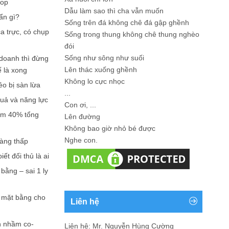
hop
Dẫu làm sao thì cha vẫn muốn
ẩn gì?
Sống trên đá không chê đá gập ghềnh
a trực, có chụp
Sống trong thung không chê thung nghèo
đói
Sống như sông như suối
doanh thì đừng
Lên thác xuống ghềnh
ế là xong
Không lo cực nhọc
ẻo bị sàn lừa
...
quả và năng lực
Con ơi, ...
iếm 40% tổng
Lên đường
Không bao giờ nhỏ bé được
Nghe con.
càng thấp
ết đối thủ là ai
bằng – sai 1 ly
n mặt bằng cho
Liên hệ
n nhầm co-
Liên hệ: Mr. Nguyễn Hùng Cường