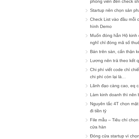
phóng viên đến check s
Startup nên chọn sản ph
Check List vào đầu mỗi c
hình Demo
Muốn đóng hẳn Hộ kinh 
nghĩ chỉ đóng mã số thu
Bán trên sàn, cẩn thận k
Lương nên trả theo kết 
Chi phí viết code chỉ ch
chi phí còn lại là…
Lãnh đạo càng cao, eq 
Làm kinh doanh thì nên bi
Nguyên tắc 4T chọn mặt 
đi tiền tỷ
File mẫu – Tiêu chí chọ
cửa hàn
Đóng cửa startup vì chọ