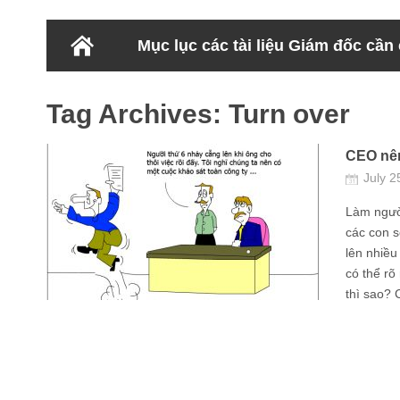
Mục lục các tài liệu Giám đốc cần
Tag Archives:
Turn over
CEO nên 
July 2
Làm ngườ
các con s
lên nhiều
có thể rõ
thì sao? C