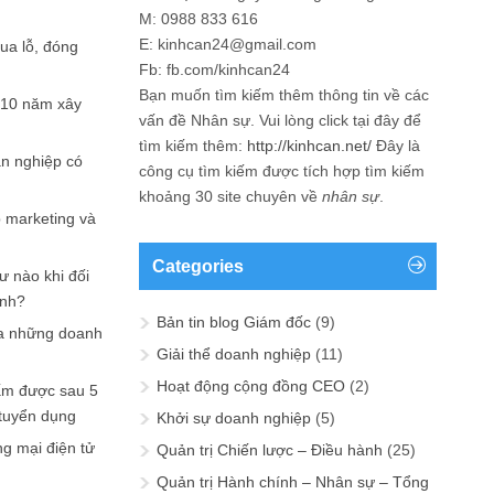
M: 0988 833 616
E: kinhcan24@gmail.com
hua lỗ, đóng
Fb: fb.com/kinhcan24
Bạn muốn tìm kiếm thêm thông tin về các
 10 năm xây
vấn đề
Nhân sự
. Vui lòng click tại đây để
tìm kiếm thêm:
http://kinhcan.net/
Đây là
ản nghiệp có
công cụ tìm kiếm được tích hợp tìm kiếm
khoảng 30 site chuyên về
nhân sự
.
p marketing và
Categories
ư nào khi đối
ạnh?
Bản tin blog Giám đốc
(9)
a những doanh
Giải thể doanh nghiệp
(11)
Hoạt động cộng đồng CEO
(2)
ấm được sau 5
 tuyển dụng
Khởi sự doanh nghiệp
(5)
ng mại điện tử
Quản trị Chiến lược – Điều hành
(25)
Quản trị Hành chính – Nhân sự – Tổng