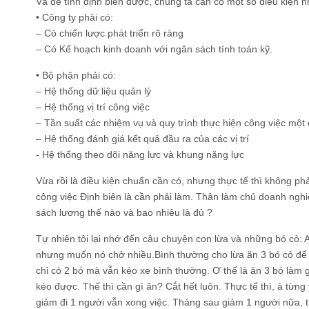
Và để tính định biên được, chúng ta cần có một số điều kiện n
• Công ty phải có:
– Có chiến lược phát triển rõ ràng
– Có Kế hoạch kinh doanh với ngân sách tính toán kỹ.
• Bộ phận phải có:
– Hệ thống dữ liệu quản lý
– Hệ thống vị trí công việc
– Tần suất các nhiệm vụ và quy trình thực hiện công việc một
– Hệ thống đánh giá kết quả đầu ra của các vị trí
- Hệ thống theo dõi năng lực và khung năng lực
Vừa rồi là điều kiện chuẩn cần có, nhưng thực tế thì không ph
công việc Định biên là cần phải làm. Thân làm chủ doanh nghiệ
sách lương thế nào và bao nhiêu là đủ ?
Tự nhiên tôi lại nhớ đến câu chuyện con lừa và những bó cỏ: Ai
nhưng muốn nó chở nhiều.Bình thường cho lừa ăn 3 bó cỏ để 
chỉ có 2 bó mà vẫn kéo xe bình thường. Ơ thế là ăn 3 bó làm g
kéo được. Thế thì cần gì ăn? Cắt hết luôn. Thực tế thì, à từn
giảm đi 1 người vẫn xong việc. Tháng sau giảm 1 người nữa, 