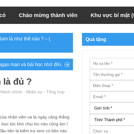
 có
Chào mừng thành viên
Khu vực bí mật (t
am là như thế nào ? – (
Quà tặng
ngạo mạn và bài học nhớ đời.
 là đủ ?
 Hành chính - Nhân sự - Tổng hợp
ủa nhân viên và là ngày căng thẳng
 bực tức khó chịu lúc nào cũng âm ỉ
Đầu tiên là kiểm tra xem có bên nào