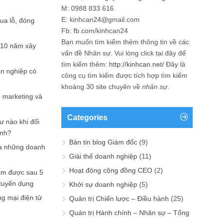
M: 0988 833 616
E: kinhcan24@gmail.com
hua lỗ, đóng
Fb: fb.com/kinhcan24
Bạn muốn tìm kiếm thêm thông tin về các
 10 năm xây
vấn đề
Nhân sự
. Vui lòng click tại đây để
tìm kiếm thêm:
http://kinhcan.net/
Đây là
ản nghiệp có
công cụ tìm kiếm được tích hợp tìm kiếm
khoảng 30 site chuyên về
nhân sự
.
p marketing và
Categories
ư nào khi đối
ạnh?
Bản tin blog Giám đốc
(9)
a những doanh
Giải thể doanh nghiệp
(11)
Hoạt động cộng đồng CEO
(2)
ấm được sau 5
 tuyển dụng
Khởi sự doanh nghiệp
(5)
ng mại điện tử
Quản trị Chiến lược – Điều hành
(25)
Quản trị Hành chính – Nhân sự – Tổng