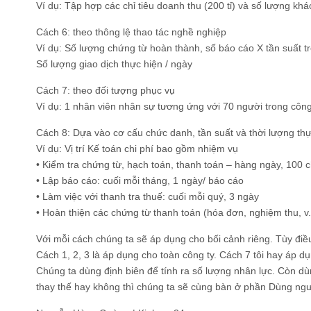
Ví dụ: Tập hợp các chỉ tiêu doanh thu (200 tỉ) và số lượng kh
Cách 6: theo thông lệ thao tác nghề nghiệp
Ví dụ: Số lượng chứng từ hoàn thành, số báo cáo X tần suất 
Số lượng giao dịch thực hiện / ngày
Cách 7: theo đối tượng phục vụ
Ví dụ: 1 nhân viên nhân sự tương ứng với 70 người trong công
Cách 8: Dựa vào cơ cấu chức danh, tần suất và thời lượng th
Ví dụ: Vị trí Kế toán chi phí bao gồm nhiệm vụ
• Kiểm tra chứng từ, hạch toán, thanh toán – hàng ngày, 100 
• Lập báo cáo: cuối mỗi tháng, 1 ngày/ báo cáo
• Làm việc với thanh tra thuế: cuối mỗi quý, 3 ngày
• Hoàn thiện các chứng từ thanh toán (hóa đơn, nghiệm thu, v.
Với mỗi cách chúng ta sẽ áp dụng cho bối cảnh riêng. Tùy điều 
Cách 1, 2, 3 là áp dụng cho toàn công ty. Cách 7 tôi hay áp 
Chúng ta dùng định biên để tính ra số lượng nhân lực. Còn dù
thay thế hay không thì chúng ta sẽ cùng bàn ở phần Dùng ngư