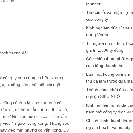
hất định:
founder
Thư xin lỗi và nhận nợ t
cửa công ty
Kinh nghiệm đúc rút sau
dựng Vntrip
Tin người nhà – họa 1 s
giá trị 1.600 tỷ đồng
 cách tương đối
Các chiến thuật phối hợ
sale tăng doanh thu
Làm marketing online nh
ải công ty nào cũng có hết. Nhưng
thủ đã làm trước quá m
p, ai cũng cần phải biết chi ngân
Thành công khởi đầu củ
nghiệp SIÊU NHỎ
 cũng có tâm lý, cho lừa ăn ít cỏ
Kinh nghiệm mình đã th
kéo xe, có hôm bỗng dưng thiếu cỏ,
năm mở công ty dịch vụ
ì nhỉ? Rồi sau nữa chỉ còn 1 bó vẫn
Chi phí kinh doanh thươ
g ý việc 4 người cũng xong. Tháng sau
ngành health và beauty
thấy việc mệt nhưng cố vẫn xong. Cứ