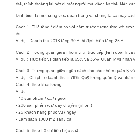
thế, thỉnh thoảng lại bớt đi một người mà việc vẫn thế. Nên c
Định biên là một công việc quan trọng và chúng ta có mấy cách
Cách 1: Tỉ lệ tăng / giảm so với năm trước tương ứng với tư
thu.
Ví dụ : Doanh thu 2018 tăng 30% thì định biên tăng 25%
Cách 2: Tương quan giữa nhóm vị trí trực tiếp (kinh doanh và sả
Ví dụ : Trực tiếp vs gián tiếp là 65% và 35%, Quản lý vs nhân 
Cách 3: Tương quan giữa ngân sách cho các nhóm quản lý và nh
Ví dụ : Chi phí / doanh thu = 78%. Quỹ lương quản lý và nhân
Cách 4: theo khối lượng
Ví dụ :
- 40 sản phẩm / ca / người
- 200 sản phẩm /ca/ dây chuyền (nhóm)
- 25 khách hàng phục vụ / ngày
- Làm sạch 1000 m2 sàn / ca
Cách 5: theo hệ chỉ tiêu hiệu suất