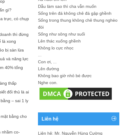
hop
Dẫu làm sao thì cha vẫn muốn
ẩn gì?
Sống trên đá không chê đá gập ghềnh
a trực, có chụp
Sống trong thung không chê thung nghèo
đói
Sống như sông như suối
doanh thì đừng
Lên thác xuống ghềnh
ế là xong
Không lo cực nhọc
ẻo bị sàn lừa
...
quả và năng lực
Con ơi, ...
iếm 40% tổng
Lên đường
Không bao giờ nhỏ bé được
Nghe con.
càng thấp
ết đối thủ là ai
bằng – sai 1 ly
n mặt bằng cho
Liên hệ
n nhầm co-
Liên hệ: Mr. Nguyễn Hùng Cường