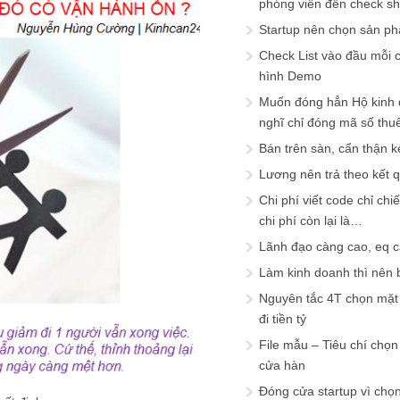
phóng viên đến check s
Startup nên chọn sản ph
Check List vào đầu mỗi c
hình Demo
Muốn đóng hẳn Hộ kinh 
nghĩ chỉ đóng mã số thu
Bán trên sàn, cẩn thận k
Lương nên trả theo kết 
Chi phí viết code chỉ ch
chi phí còn lại là…
Lãnh đạo càng cao, eq 
Làm kinh doanh thì nên bi
Nguyên tắc 4T chọn mặt 
đi tiền tỷ
File mẫu – Tiêu chí chọ
cửa hàn
Đóng cửa startup vì chọ