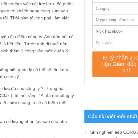
 hồi nợ làm việc cật lực hơn. Bộ phận
n quan tới khách hàng cùng xúm vào
 tôi. Thời gian tôi còn phải làm việc
uyển địa điểm công ty. Anh dồn hết cả
là hết tiền. Trước anh đi thuê nên
sinh thêm 1 công việc mới: quản lý
không biết quản lý có thể sẽ tốn kém
oán cho kỹ.
n lực đủ cho công ty ?. Trong bài :
UC3Jk
), tôi nói rằng: “À, đã mở công ty
ấu tổ chức chúng ta sẽ có thêm một
Các bài viết mới nhất
toán số lượng nhân lực sao cho phù
Kinh nghiệm tiếp CÔNG 