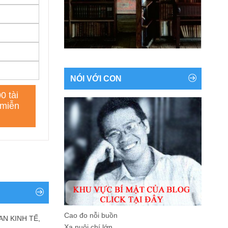
NÓI VỚI CON
Cao đo nỗi buồn
AN KINH TẾ,
Xa nuôi chí lớn