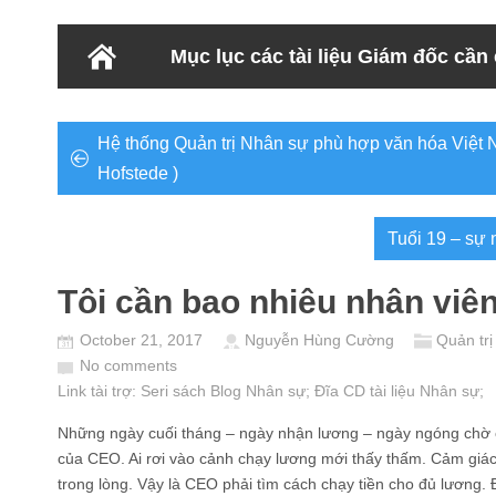
Mục lục các tài liệu Giám đốc cần
Hệ thống Quản trị Nhân sự phù hợp văn hóa Việt N
Hofstede )
Tuổi 19 – sự 
Tôi cần bao nhiêu nhân viên
October 21, 2017
Nguyễn Hùng Cường
Quản trị
No comments
Link tài trợ:
Seri sách Blog Nhân sự
; Đĩa CD
tài liệu Nhân sự
;
Những ngày cuối tháng – ngày nhận lương – ngày ngóng chờ c
của CEO. Ai rơi vào cảnh chạy lương mới thấy thấm. Cảm giác
trong lòng. Vậy là CEO phải tìm cách chạy tiền cho đủ lương. 