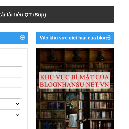
ải tài liệu QT iSup)
Vào khu vực giới hạn của blog