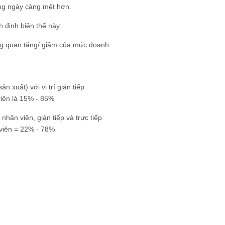
àng ngày càng mệt hơn.
 định biên thế này:
ơng quan tăng/ giảm của mức doanh
n xuất) với vị trí gián tiếp
viên là 15% - 85%
ân viên, gián tiếp và trực tiếp
 viên = 22% - 78%