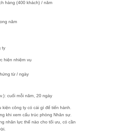
ách hàng (400 khách) / năm
trong năm
 ty
ực hiện nhiệm vụ
chứng từ / ngày
v.): cuối mỗi năm, 20 ngày
kiện công ty có cái gì để tiến hành.
dụng khi xem cấu trúc phòng Nhân sự.
ng nhân lực thế nào cho tối ưu, có cần
ời.