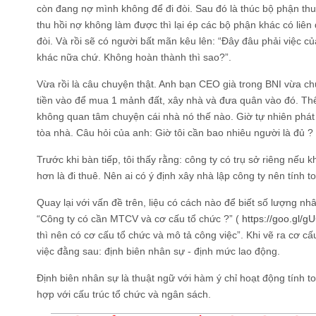
còn đang nợ mình không để đi đòi. Sau đó là thúc bộ phận thu
thu hồi nợ không làm được thì lại ép các bộ phận khác có liê
đòi. Và rồi sẽ có người bất mãn kêu lên: “Đây đâu phải việc của
khác nữa chứ. Không hoàn thành thì sao?”.
Vừa rồi là câu chuyện thật. Anh bạn CEO già trong BNI vừa ch
tiền vào để mua 1 mảnh đất, xây nhà và đưa quân vào đó. Thế 
không quan tâm chuyện cái nhà nó thế nào. Giờ tự nhiên phát 
tòa nhà. Câu hỏi của anh: Giờ tôi cần bao nhiêu người là đủ ?
Trước khi bàn tiếp, tôi thấy rằng: công ty có trụ sở riêng nếu 
hơn là đi thuê. Nên ai có ý định xây nhà lập công ty nên tính t
Quay lại với vấn đề trên, liệu có cách nào để biết số lượng nhâ
“Công ty có cần MTCV và cơ cấu tổ chức ?” (
https://goo.gl/g
thì nên có cơ cấu tổ chức và mô tả công việc”. Khi vẽ ra cơ c
việc đằng sau: định biên nhân sự - định mức lao động.
Định biên nhân sự là thuật ngữ với hàm ý chỉ hoạt động tính 
hợp với cấu trúc tổ chức và ngân sách.