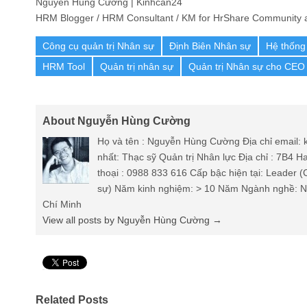
Nguyễn Hùng Cường | Kinhcan24
HRM Blogger / HRM Consultant / KM for HrShare Community a
Công cụ quản trị Nhân sự
Định Biên Nhân sự
Hệ thống
HRM Tool
Quản trị nhân sự
Quản trị Nhân sự cho CEO
About Nguyễn Hùng Cường
Họ và tên : Nguyễn Hùng Cường Địa chỉ email
nhất: Thạc sỹ Quản trị Nhân lực Địa chỉ : 7B4 
thoại : 0988 833 616 Cấp bậc hiện tại: Leader 
sự) Năm kinh nghiệm: > 10 Năm Ngành nghề: Nh
Chí Minh
View all posts by Nguyễn Hùng Cường
→
Pin It
Related Posts