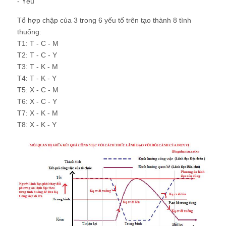
- Yếu
Tổ hợp chập của 3 trong 6 yếu tố trên tạo thành 8 tình
thuống:
T1: T - C - M
T2: T - C - Y
T3: T - K - M
T4: T - K - Y
T5: X - C - M
T6: X - C - Y
T7: X - K - M
T8: X - K - Y