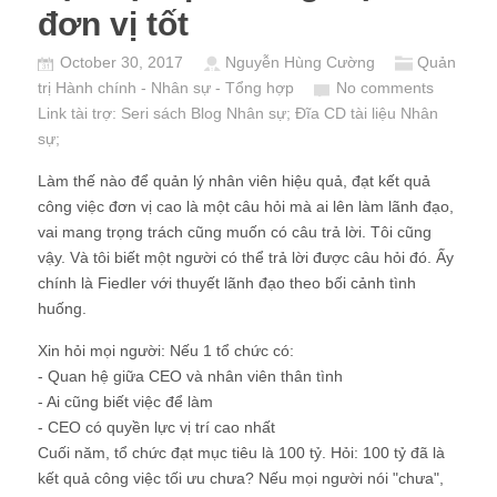
đơn vị tốt
October 30, 2017
Nguyễn Hùng Cường
Quản
trị Hành chính - Nhân sự - Tổng hợp
No comments
Link tài trợ:
Seri sách Blog Nhân sự
; Đĩa CD
tài liệu Nhân
sự
;
Làm thế nào để quản lý nhân viên hiệu quả, đạt kết quả
công việc đơn vị cao là một câu hỏi mà ai lên làm lãnh đạo,
vai mang trọng trách cũng muốn có câu trả lời. Tôi cũng
vậy. Và tôi biết một người có thể trả lời được câu hỏi đó. Ấy
chính là Fiedler với thuyết lãnh đạo theo bối cảnh tình
huống.
Xin hỏi mọi người: Nếu 1 tổ chức có:
- Quan hệ giữa CEO và nhân viên thân tình
- Ai cũng biết việc để làm
- CEO có quyền lực vị trí cao nhất
Cuối năm, tổ chức đạt mục tiêu là 100 tỷ. Hỏi: 100 tỷ đã là
kết quả công việc tối ưu chưa? Nếu mọi người nói "chưa",