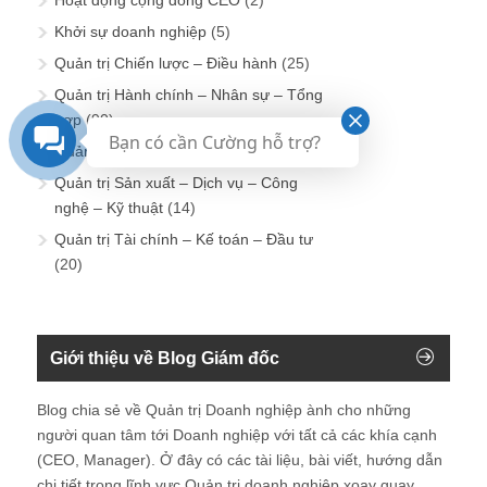
Hoạt động cộng đồng CEO
(2)
Khởi sự doanh nghiệp
(5)
Quản trị Chiến lược – Điều hành
(25)
Quản trị Hành chính – Nhân sự – Tổng
hợp
(90)
Bạn có cần Cường hỗ trợ?
Quản trị Kinh doanh – Marketing
(26)
Quản trị Sản xuất – Dịch vụ – Công
nghệ – Kỹ thuật
(14)
Quản trị Tài chính – Kế toán – Đầu tư
(20)
Giới thiệu về Blog Giám đốc
Blog chia sẻ về Quản trị Doanh nghiệp ành cho những
người quan tâm tới Doanh nghiệp với tất cả các khía cạnh
(CEO, Manager). Ở đây có các tài liệu, bài viết, hướng dẫn
chi tiết trong lĩnh vực Quản trị doanh nghiệp xoay quay