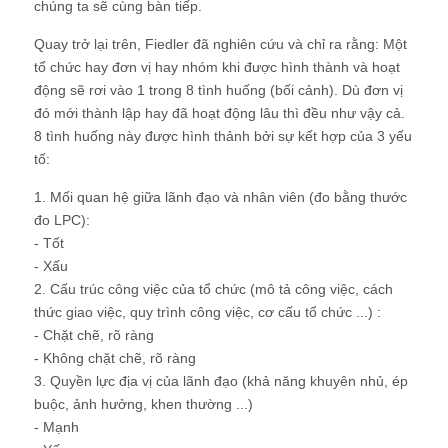
chúng ta sẽ cùng bàn tiếp.
Quay trở lại trên, Fiedler đã nghiên cứu và chỉ ra rằng: Một
tổ chức hay đơn vị hay nhóm khi được hình thành và hoạt
động sẽ rơi vào 1 trong 8 tình huống (bối cảnh). Dù đơn vị
đó mới thành lập hay đã hoạt động lâu thì đều như vậy cả.
8 tình huống này được hình thảnh bởi sự kết hợp của 3 yếu
tố:
1. Mối quan hệ giữa lãnh đạo và nhân viên (đo bằng thước
đo LPC):
- Tốt
- Xấu
2. Cấu trúc công việc của tổ chức (mô tả công việc, cách
thức giao việc, quy trình công việc, cơ cấu tổ chức ...) :
- Chặt chẽ, rõ ràng
- Không chặt chẽ, rõ ràng
3. Quyền lực địa vị của lãnh đạo (khả năng khuyên nhủ, ép
buộc, ảnh hưởng, khen thường ...)
- Mạnh