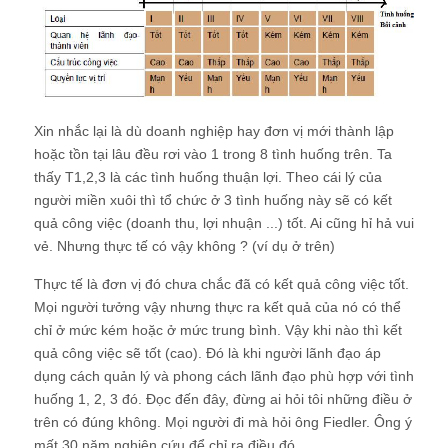
Xin nhắc lại là dù doanh nghiệp hay đơn vị mới thành lập
hoặc tồn tại lâu đều rơi vào 1 trong 8 tình huống trên. Ta
thấy T1,2,3 là các tình huống thuận lợi. Theo cái lý của
người miền xuôi thì tổ chức ở 3 tình huống này sẽ có kết
quả công việc (doanh thu, lợi nhuận ...) tốt. Ai cũng hỉ hả vui
vẻ. Nhưng thực tế có vậy không ? (ví dụ ở trên)
Thực tế là đơn vị đó chưa chắc đã có kết quả công việc tốt.
Mọi người tưởng vậy nhưng thực ra kết quả của nó có thể
chỉ ở mức kém hoặc ở mức trung bình. Vậy khi nào thì kết
quả công việc sẽ tốt (cao). Đó là khi người lãnh đạo áp
dụng cách quản lý và phong cách lãnh đạo phù hợp với tình
huống 1, 2, 3 đó. Đọc đến đây, đừng ai hỏi tôi những điều ở
trên có đúng không. Mọi người đi mà hỏi ông Fiedler. Ông ý
mất 30 năm nghiên cứu để chỉ ra điều đó.