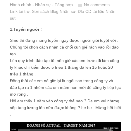
Hành chính - Nhân sự - Tổng hợp
No comments
Link tài trợ:
Seri sách Blog Nhân sự
; Đĩa CD
tài liệu Nhân
sự
;
1.Tuyển người :
Sme thì đừng mong tuyển ngay được người giỏi tuyệt vời .
Chúng tôi chọn cách nhận cả chổi cùn giế rách vào rồi đào
tạo .
Lên quy trình đào tạo tốt nên giờ các em trước đi làm công
ty khác chỉ kiếm được 5 triệu 1 tháng đã lên 15 hoặc 20
triệu 1 tháng .
Đồng thời các em nó giờ lại là ngôi sao trong công ty và
đào tạo ra 1 nhóm các em mầm non mới để công ty tiếp tục
mở rộng .
Hỏi em thấy 1 năm vào công ty thế nào ? Dạ em vui nhưng
sếp tang lương lên nữa được không ? he he . Mừng hết biết
.