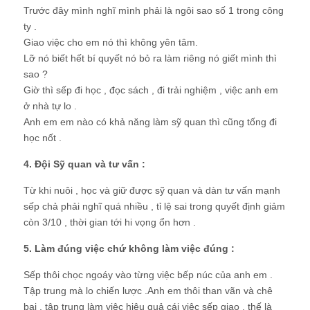
Trước đây mình nghĩ mình phải là ngôi sao số 1 trong công
ty .
Giao việc cho em nó thì không yên tâm.
Lỡ nó biết hết bí quyết nó bỏ ra làm riêng nó giết mình thì
sao ?
Giờ thì sếp đi học , đọc sách , đi trải nghiệm , việc anh em
ở nhà tự lo .
Anh em em nào có khả năng làm sỹ quan thì cũng tống đi
học nốt .
4. Đội Sỹ quan và tư vấn :
Từ khi nuôi , học và giữ được sỹ quan và dàn tư vấn mạnh
sếp chả phải nghĩ quá nhiều , tỉ lệ sai trong quyết định giảm
còn 3/10 , thời gian tới hi vọng ổn hơn .
5. Làm đúng việc chứ không làm việc đúng :
Sếp thôi chọc ngoáy vào từng việc bếp núc của anh em .
Tập trung mà lo chiến lược .Anh em thôi than vãn và chê
bai , tập trung làm việc hiệu quả cái việc sếp giao , thế là