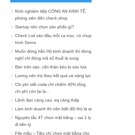
Kinh nghiệm tiếp CÔNG AN KINH TẾ,
phóng viên đến check shop
Startup nên chọn sản phẩn gì?
Check List vào đầu mỗi ca trực, có chụp
hình Demo
Muốn đóng hẳn Hộ kinh doanh thì đừng
nghĩ chỉ đóng mã số thuế là xong
Bán trên sàn, cẩn thận kẻo bị sàn lừa
Lương nên trả theo kết quả và năng lực
Chi phí viết code chỉ chiếm 40% tổng
chi phí còn lại là…
Lãnh đạo càng cao, eq càng thấp
Làm kinh doanh thì nên biết đối thủ là ai
Nguyên tắc 4T chọn mặt bằng – sai 1 ly
đi tiền tỷ
File mẫu – Tiêu chí chọn mặt bằng cho