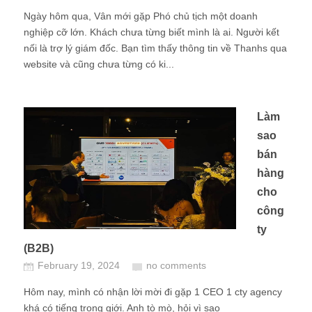
Ngày hôm qua, Vân mới gặp Phó chủ tịch một doanh
nghiệp cỡ lớn. Khách chưa từng biết mình là ai. Người kết
nối là trợ lý giám đốc. Bạn tìm thấy thông tin về Thanhs qua
website và cũng chưa từng có ki...
Làm
sao
bán
hàng
cho
công
ty
(B2B)
February 19, 2024
no comments
Hôm nay, mình có nhận lời mời đi gặp 1 CEO 1 cty agency
khá có tiếng trong giới. Anh tò mò, hỏi vì sao