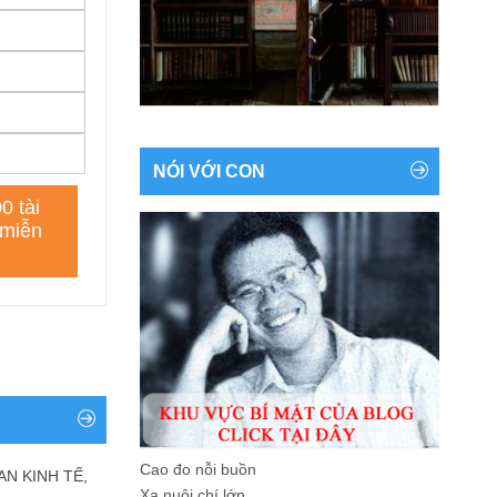
NÓI VỚI CON
Cao đo nỗi buồn
AN KINH TẾ,
Xa nuôi chí lớn