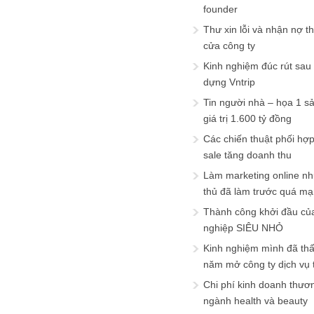
founder
Thư xin lỗi và nhận nợ t
cửa công ty
Kinh nghiệm đúc rút sau
dựng Vntrip
Tin người nhà – họa 1 s
giá trị 1.600 tỷ đồng
Các chiến thuật phối hợ
sale tăng doanh thu
Làm marketing online nh
thủ đã làm trước quá m
Thành công khởi đầu củ
nghiệp SIÊU NHỎ
Kinh nghiệm mình đã th
năm mở công ty dịch vụ
Chi phí kinh doanh thươ
ngành health và beauty