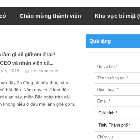
 có
Chào mừng thành viên
Khu vực bí mật (t
Quà tặng
 làm gì để giữ em ở lại? –
CEO và nhân viên cũ...
ry 3, 2019
no comments
chưa đầy 2h đồng hồ nữa thôi, năm
 sẽ bắt đầu. Năm nay có lẽ khá đặc
thời gian này, miền Bắc ngập tràn cái
nh không hiểu ở đâu mà lạnh ghê gớm.