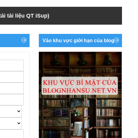
ải tài liệu QT iSup)
Vào khu vực giới hạn của blog