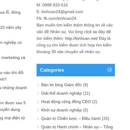
M: 0988 833 616
E: kinhcan24@gmail.com
hua lỗ, đóng
Fb: fb.com/kinhcan24
Bạn muốn tìm kiếm thêm thông tin về các
 10 năm xây
vấn đề
Nhân sự
. Vui lòng click tại đây để
tìm kiếm thêm:
http://kinhcan.net/
Đây là
ản nghiệp có
công cụ tìm kiếm được tích hợp tìm kiếm
khoảng 30 site chuyên về
nhân sự
.
p marketing và
Categories
ư nào khi đối
ạnh?
Bản tin blog Giám đốc
(9)
a những doanh
Giải thể doanh nghiệp
(11)
Hoạt động cộng đồng CEO
(2)
ấm được sau 5
 tuyển dụng
Khởi sự doanh nghiệp
(5)
ng mại điện tử
Quản trị Chiến lược – Điều hành
(25)
Quản trị Hành chính – Nhân sự – Tổng