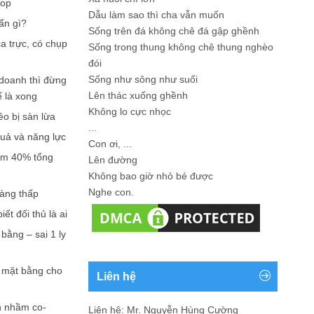
hop
Dẫu làm sao thì cha vẫn muốn
ẩn gì?
Sống trên đá không chê đá gập ghềnh
a trực, có chụp
Sống trong thung không chê thung nghèo
đói
Sống như sông như suối
doanh thì đừng
Lên thác xuống ghềnh
ế là xong
Không lo cực nhọc
ẻo bị sàn lừa
...
quả và năng lực
Con ơi, ...
iếm 40% tổng
Lên đường
Không bao giờ nhỏ bé được
Nghe con.
càng thấp
ết đối thủ là ai
bằng – sai 1 ly
n mặt bằng cho
Liên hệ
n nhầm co-
Liên hệ: Mr. Nguyễn Hùng Cường