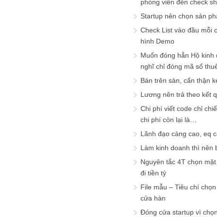
phóng viên đến check s
Startup nên chọn sản ph
Check List vào đầu mỗi c
hình Demo
Muốn đóng hẳn Hộ kinh 
nghĩ chỉ đóng mã số thu
Bán trên sàn, cẩn thận k
Lương nên trả theo kết 
Chi phí viết code chỉ ch
chi phí còn lại là…
Lãnh đạo càng cao, eq 
Làm kinh doanh thì nên bi
Nguyên tắc 4T chọn mặt 
đi tiền tỷ
File mẫu – Tiêu chí chọ
cửa hàn
Đóng cửa startup vì chọ