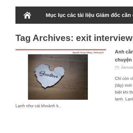
Mục lục các tài liệu Giám đốc cần
Tag Archives:
exit interview
Anh cần
chuyện 
Janua
Chỉ còn 
(tây) mới
biệt khi 
lạnh. Lạ
Lạnh như cái khoảnh k...