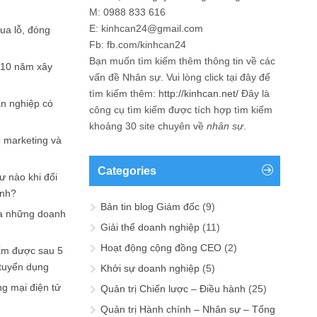
M: 0988 833 616
E: kinhcan24@gmail.com
hua lỗ, đóng
Fb: fb.com/kinhcan24
Bạn muốn tìm kiếm thêm thông tin về các
 10 năm xây
vấn đề
Nhân sự
. Vui lòng click tại đây để
tìm kiếm thêm:
http://kinhcan.net/
Đây là
ản nghiệp có
công cụ tìm kiếm được tích hợp tìm kiếm
khoảng 30 site chuyên về
nhân sự
.
p marketing và
Categories
ư nào khi đối
ạnh?
Bản tin blog Giám đốc
(9)
a những doanh
Giải thể doanh nghiệp
(11)
Hoạt động cộng đồng CEO
(2)
ấm được sau 5
 tuyển dụng
Khởi sự doanh nghiệp
(5)
ng mại điện tử
Quản trị Chiến lược – Điều hành
(25)
Quản trị Hành chính – Nhân sự – Tổng