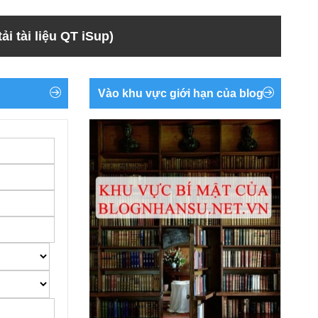
ải tài liệu QT iSup)
Vào khu vực giới hạn của blog