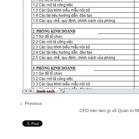
← Previous
CEO nên làm gì về Quản trị N
Pin It