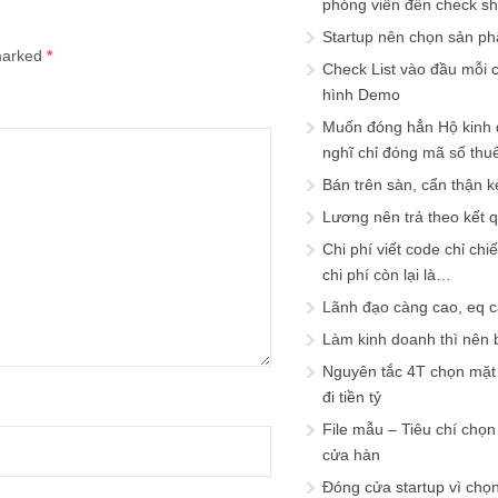
phóng viên đến check s
Startup nên chọn sản ph
 marked
*
Check List vào đầu mỗi c
hình Demo
Muốn đóng hẳn Hộ kinh 
nghĩ chỉ đóng mã số thu
Bán trên sàn, cẩn thận k
Lương nên trả theo kết 
Chi phí viết code chỉ ch
chi phí còn lại là…
Lãnh đạo càng cao, eq 
Làm kinh doanh thì nên bi
Nguyên tắc 4T chọn mặt 
đi tiền tỷ
File mẫu – Tiêu chí chọ
cửa hàn
Đóng cửa startup vì chọ