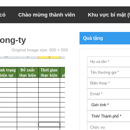
 có
Chào mừng thành viên
Khu vực bí mật (t
cong-ty
Quà tặng
Original Image size:
600 × 559