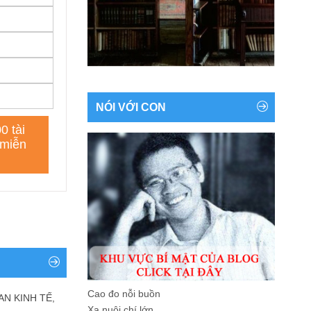
NÓI VỚI CON
Cao đo nỗi buồn
AN KINH TẾ,
Xa nuôi chí lớn