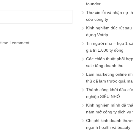
founder
Thư xin lỗi và nhận nợ t
cửa công ty
Kinh nghiệm đúc rút sau
dựng Vntrip
 time I comment.
Tin người nhà – họa 1 s
giá trị 1.600 tỷ đồng
Các chiến thuật phối hợ
sale tăng doanh thu
Làm marketing online nh
thủ đã làm trước quá m
Thành công khởi đầu củ
nghiệp SIÊU NHỎ
Kinh nghiệm mình đã th
năm mở công ty dịch vụ
Chi phí kinh doanh thươ
ngành health và beauty