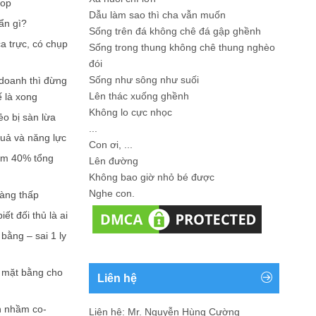
hop
Dẫu làm sao thì cha vẫn muốn
ẩn gì?
Sống trên đá không chê đá gập ghềnh
a trực, có chụp
Sống trong thung không chê thung nghèo
đói
Sống như sông như suối
doanh thì đừng
Lên thác xuống ghềnh
ế là xong
Không lo cực nhọc
ẻo bị sàn lừa
...
quả và năng lực
Con ơi, ...
iếm 40% tổng
Lên đường
Không bao giờ nhỏ bé được
Nghe con.
càng thấp
ết đối thủ là ai
bằng – sai 1 ly
n mặt bằng cho
Liên hệ
n nhầm co-
Liên hệ: Mr. Nguyễn Hùng Cường