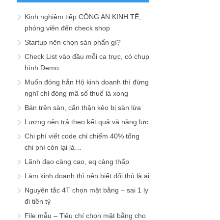
Kinh nghiệm tiếp CÔNG AN KINH TẾ,
phóng viên đến check shop
Startup nên chọn sản phẩn gì?
Check List vào đầu mỗi ca trực, có chụp
hình Demo
Muốn đóng hẳn Hộ kinh doanh thì đừng
nghĩ chỉ đóng mã số thuế là xong
Bán trên sàn, cẩn thận kẻo bị sàn lừa
Lương nên trả theo kết quả và năng lực
Chi phí viết code chỉ chiếm 40% tổng
chi phí còn lại là…
Lãnh đạo càng cao, eq càng thấp
Làm kinh doanh thì nên biết đối thủ là ai
Nguyên tắc 4T chọn mặt bằng – sai 1 ly
đi tiền tỷ
File mẫu – Tiêu chí chọn mặt bằng cho