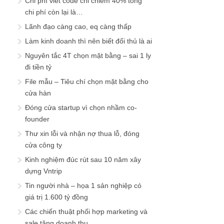
Chi phí viết code chỉ chiếm 40% tổng
chi phí còn lại là…
Lãnh đạo càng cao, eq càng thấp
Làm kinh doanh thì nên biết đối thủ là ai
Nguyên tắc 4T chọn mặt bằng – sai 1 ly
đi tiền tỷ
File mẫu – Tiêu chí chọn mặt bằng cho
cửa hàn
Đóng cửa startup vì chọn nhầm co-
founder
Thư xin lỗi và nhận nợ thua lỗ, đóng
cửa công ty
Kinh nghiệm đúc rút sau 10 năm xây
dựng Vntrip
Tin người nhà – họa 1 sản nghiệp có
giá trị 1.600 tỷ đồng
Các chiến thuật phối hợp marketing và
sale tăng doanh thu