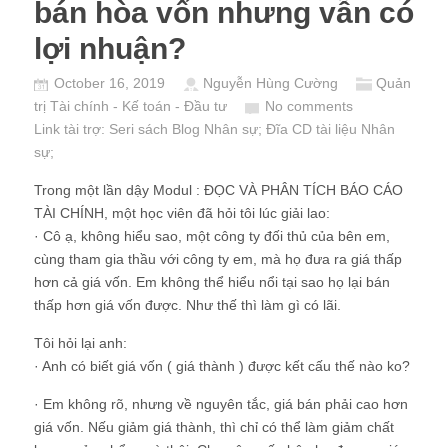
bán hòa vốn nhưng vẫn có
lợi nhuận?
October 16, 2019
Nguyễn Hùng Cường
Quản
trị Tài chính - Kế toán - Đầu tư
No comments
Link tài trợ:
Seri sách Blog Nhân sự
; Đĩa CD
tài liệu Nhân
sự
;
Trong một lần dậy Modul : ĐỌC VÀ PHÂN TÍCH BÁO CÁO
TÀI CHÍNH, một học viên đã hỏi tôi lúc giải lao:
· Cô ạ, không hiểu sao, một công ty đối thủ của bên em,
cùng tham gia thầu với công ty em, mà họ đưa ra giá thấp
hơn cả giá vốn. Em không thể hiểu nổi tại sao họ lại bán
thấp hơn giá vốn được. Như thế thì làm gì có lãi.
Tôi hỏi lại anh:
· Anh có biết giá vốn ( giá thành ) được kết cấu thế nào ko?
· Em không rõ, nhưng về nguyên tắc, giá bán phải cao hơn
giá vốn. Nếu giảm giá thành, thì chỉ có thể làm giảm chất