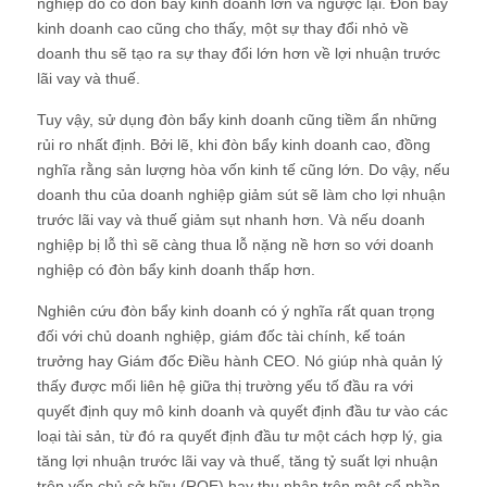
nghiệp đó có đòn bẩy kinh doanh lớn và ngược lại. Đòn bẩy
kinh doanh cao cũng cho thấy, một sự thay đổi nhỏ về
doanh thu sẽ tạo ra sự thay đổi lớn hơn về lợi nhuận trước
lãi vay và thuế.
Tuy vậy, sử dụng đòn bẩy kinh doanh cũng tiềm ẩn những
rủi ro nhất định. Bởi lẽ, khi đòn bẩy kinh doanh cao, đồng
nghĩa rằng sản lượng hòa vốn kinh tế cũng lớn. Do vậy, nếu
doanh thu của doanh nghiệp giảm sút sẽ làm cho lợi nhuận
trước lãi vay và thuế giảm sụt nhanh hơn. Và nếu doanh
nghiệp bị lỗ thì sẽ càng thua lỗ nặng nề hơn so với doanh
nghiệp có đòn bẩy kinh doanh thấp hơn.
Nghiên cứu đòn bẩy kinh doanh có ý nghĩa rất quan trọng
đối với chủ doanh nghiệp, giám đốc tài chính, kế toán
trưởng hay Giám đốc Điều hành CEO. Nó giúp nhà quản lý
thấy được mối liên hệ giữa thị trường yếu tố đầu ra với
quyết định quy mô kinh doanh và quyết định đầu tư vào các
loại tài sản, từ đó ra quyết định đầu tư một cách hợp lý, gia
tăng lợi nhuận trước lãi vay và thuế, tăng tỷ suất lợi nhuận
trên vốn chủ sở hữu (ROE) hay thu nhập trên một cổ phần