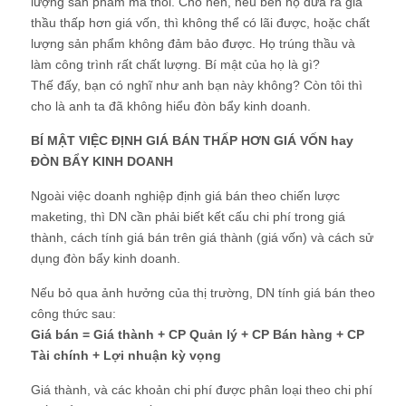
lượng sản phẩm mà thôi. Cho nên, nếu bên họ đưa ra giá
thầu thấp hơn giá vốn, thì không thể có lãi được, hoặc chất
lượng sản phẩm không đảm bảo được. Họ trúng thầu và
làm công trình rất chất lượng. Bí mật của họ là gì?
Thế đấy, bạn có nghĩ như anh bạn này không? Còn tôi thì
cho là anh ta đã không hiểu đòn bẩy kinh doanh.
BÍ MẬT VIỆC ĐỊNH GIÁ BÁN THẤP HƠN GIÁ VỐN hay
ĐÒN BẨY KINH DOANH
Ngoài việc doanh nghiệp định giá bán theo chiến lược
maketing, thì DN cần phải biết kết cấu chi phí trong giá
thành, cách tính giá bán trên giá thành (giá vốn) và cách sử
dụng đòn bẩy kinh doanh.
Nếu bỏ qua ảnh hưởng của thị trường, DN tính giá bán theo
công thức sau:
Giá bán = Giá thành + CP Quản lý + CP Bán hàng + CP
Tài chính + Lợi nhuận kỳ vọng
Giá thành, và các khoản chi phí được phân loại theo chi phí