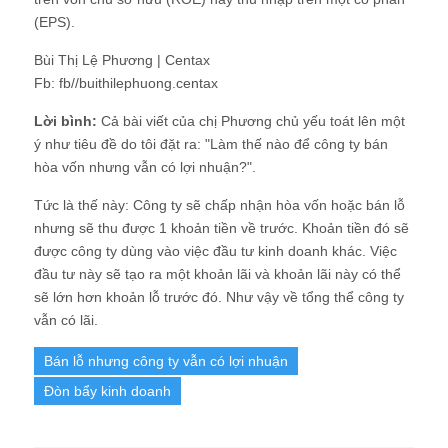
(EPS).
Bùi Thị Lệ Phương | Centax
Fb: fb//buithilephuong.centax
Lời bình:
Cả bài viết của chị Phương chủ yếu toát lên một
ý như tiêu đề do tôi đặt ra: "Làm thế nào để công ty bán
hòa vốn nhưng vẫn có lợi nhuận?".
Tức là thế này: Công ty sẽ chấp nhận hòa vốn hoặc bán lỗ
nhưng sẽ thu được 1 khoản tiền về trước. Khoản tiền đó sẽ
được công ty dùng vào việc đầu tư kinh doanh khác. Việc
đầu tư này sẽ tạo ra một khoản lãi và khoản lãi này có thể
sẽ lớn hơn khoản lỗ trước đó. Như vậy về tổng thể công ty
vẫn có lãi.
Bán lỗ nhưng công ty vẫn có lợi nhuận
Đòn bẩy kinh doanh