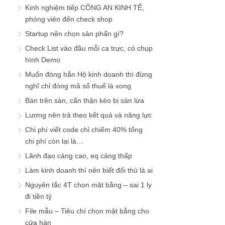
Kinh nghiệm tiếp CÔNG AN KINH TẾ,
phóng viên đến check shop
Startup nên chọn sản phẩn gì?
Check List vào đầu mỗi ca trực, có chụp
hình Demo
Muốn đóng hẳn Hộ kinh doanh thì đừng
nghĩ chỉ đóng mã số thuế là xong
Bán trên sàn, cẩn thận kẻo bị sàn lừa
Lương nên trả theo kết quả và năng lực
Chi phí viết code chỉ chiếm 40% tổng
chi phí còn lại là…
Lãnh đạo càng cao, eq càng thấp
Làm kinh doanh thì nên biết đối thủ là ai
Nguyên tắc 4T chọn mặt bằng – sai 1 ly
đi tiền tỷ
File mẫu – Tiêu chí chọn mặt bằng cho
cửa hàn