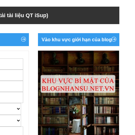
ải tài liệu QT iSup)
Vào khu vực giới hạn của blog