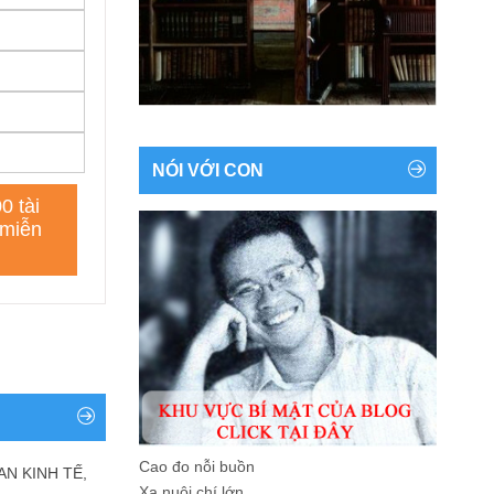
NÓI VỚI CON
Cao đo nỗi buồn
AN KINH TẾ,
Xa nuôi chí lớn