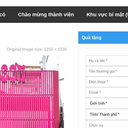
 có
Chào mừng thành viên
Khu vực bí mật (t
Quà tặng
Original Image size:
1202 × 1536