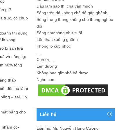
hop
Dẫu làm sao thì cha vẫn muốn
ẩn gì?
Sống trên đá không chê đá gập ghềnh
a trực, có chụp
Sống trong thung không chê thung nghèo
đói
Sống như sông như suối
doanh thì đừng
Lên thác xuống ghềnh
ế là xong
Không lo cực nhọc
ẻo bị sàn lừa
...
quả và năng lực
Con ơi, ...
iếm 40% tổng
Lên đường
Không bao giờ nhỏ bé được
Nghe con.
càng thấp
ết đối thủ là ai
bằng – sai 1 ly
n mặt bằng cho
Liên hệ
n nhầm co-
Liên hệ: Mr. Nguyễn Hùng Cường