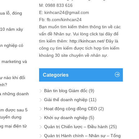
M: 0988 833 616
E: kinhcan24@gmail.com
hua lỗ, đóng
Fb: fb.com/kinhcan24
Bạn muốn tìm kiếm thêm thông tin về các
 10 năm xây
vấn đề
Nhân sự
. Vui lòng click tại đây để
tìm kiếm thêm:
http://kinhcan.net/
Đây là
ản nghiệp có
công cụ tìm kiếm được tích hợp tìm kiếm
khoảng 30 site chuyên về
nhân sự
.
p marketing và
Categories
ư nào khi đối
ạnh?
Bản tin blog Giám đốc
(9)
a những doanh
Giải thể doanh nghiệp
(11)
Hoạt động cộng đồng CEO
(2)
ấm được sau 5
 tuyển dụng
Khởi sự doanh nghiệp
(5)
ng mại điện tử
Quản trị Chiến lược – Điều hành
(25)
Quản trị Hành chính – Nhân sự – Tổng