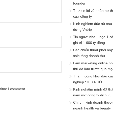
founder
Thư xin lỗi và nhận nợ t
cửa công ty
Kinh nghiệm đúc rút sau
dựng Vntrip
Tin người nhà – họa 1 s
giá trị 1.600 tỷ đồng
Các chiến thuật phối hợ
sale tăng doanh thu
Làm marketing online nh
thủ đã làm trước quá m
Thành công khởi đầu củ
nghiệp SIÊU NHỎ
 time I comment.
Kinh nghiệm mình đã th
năm mở công ty dịch vụ
Chi phí kinh doanh thươ
ngành health và beauty