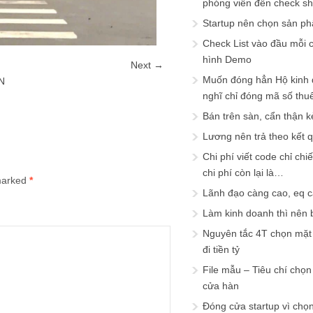
phóng viên đến check s
Startup nên chọn sản ph
Check List vào đầu mỗi c
hình Demo
Next →
Muốn đóng hẳn Hộ kinh 
N
nghĩ chỉ đóng mã số thu
Bán trên sàn, cẩn thận k
Lương nên trả theo kết 
Chi phí viết code chỉ ch
chi phí còn lại là…
 marked
*
Lãnh đạo càng cao, eq 
Làm kinh doanh thì nên bi
Nguyên tắc 4T chọn mặt 
đi tiền tỷ
File mẫu – Tiêu chí chọ
cửa hàn
Đóng cửa startup vì chọ