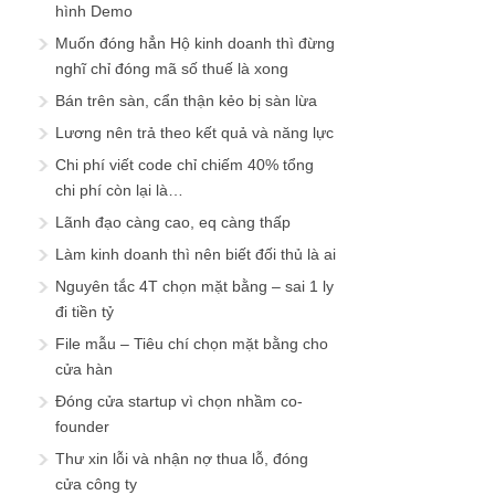
hình Demo
Muốn đóng hẳn Hộ kinh doanh thì đừng
nghĩ chỉ đóng mã số thuế là xong
Bán trên sàn, cẩn thận kẻo bị sàn lừa
Lương nên trả theo kết quả và năng lực
Chi phí viết code chỉ chiếm 40% tổng
chi phí còn lại là…
Lãnh đạo càng cao, eq càng thấp
Làm kinh doanh thì nên biết đối thủ là ai
Nguyên tắc 4T chọn mặt bằng – sai 1 ly
đi tiền tỷ
File mẫu – Tiêu chí chọn mặt bằng cho
cửa hàn
Đóng cửa startup vì chọn nhầm co-
founder
Thư xin lỗi và nhận nợ thua lỗ, đóng
cửa công ty