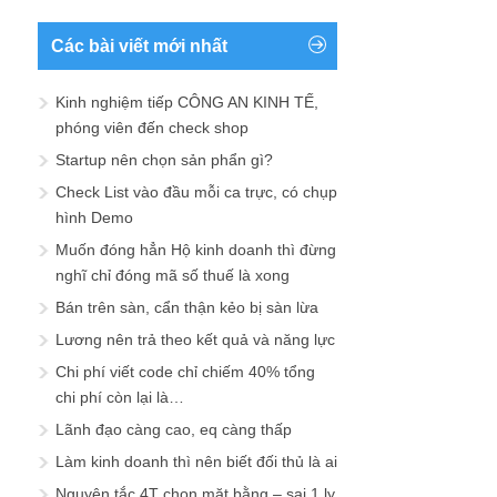
Các bài viết mới nhất
Kinh nghiệm tiếp CÔNG AN KINH TẾ,
phóng viên đến check shop
Startup nên chọn sản phẩn gì?
Check List vào đầu mỗi ca trực, có chụp
hình Demo
Muốn đóng hẳn Hộ kinh doanh thì đừng
nghĩ chỉ đóng mã số thuế là xong
Bán trên sàn, cẩn thận kẻo bị sàn lừa
Lương nên trả theo kết quả và năng lực
Chi phí viết code chỉ chiếm 40% tổng
chi phí còn lại là…
Lãnh đạo càng cao, eq càng thấp
Làm kinh doanh thì nên biết đối thủ là ai
Nguyên tắc 4T chọn mặt bằng – sai 1 ly