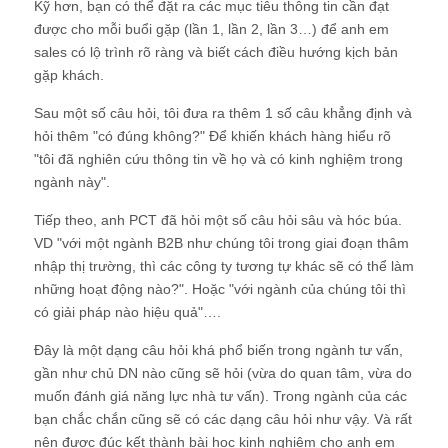
Kỹ hơn, bạn có thể đặt ra các mục tiêu thông tin cần đạt
được cho mỗi buổi gặp (lần 1, lần 2, lần 3…) để anh em
sales có lộ trình rõ ràng và biết cách điều hướng kịch bản
gặp khách.
Sau một số câu hỏi, tôi đưa ra thêm 1 số câu khẳng định và
hỏi thêm "có đúng không?" Để khiến khách hàng hiểu rõ
"tôi đã nghiên cứu thông tin về họ và có kinh nghiệm trong
ngành này".
Tiếp theo, anh PCT đã hỏi một số câu hỏi sâu và hóc búa.
VD "với một ngành B2B như chúng tôi trong giai đoạn thâm
nhập thị trường, thì các công ty tương tự khác sẽ có thể làm
những hoạt động nào?". Hoặc "với ngành của chúng tôi thì
có giải pháp nào hiệu quả"….
Đây là một dạng câu hỏi khá phổ biến trong ngành tư vấn,
gần như chủ DN nào cũng sẽ hỏi (vừa do quan tâm, vừa do
muốn đánh giá năng lực nhà tư vấn). Trong ngành của các
bạn chắc chắn cũng sẽ có các dạng câu hỏi như vậy. Và rất
nên được đúc kết thành bài học kinh nghiệm cho anh em