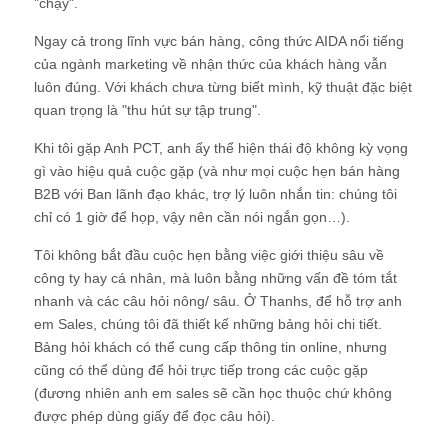
"chạy".
Ngay cả trong lĩnh vực bán hàng, công thức AIDA nổi tiếng
của ngành marketing về nhận thức của khách hàng vẫn
luôn đúng. Với khách chưa từng biết mình, kỹ thuật đặc biệt
quan trọng là "thu hút sự tập trung".
Khi tôi gặp Anh PCT, anh ấy thể hiện thái độ không kỳ vọng
gì vào hiệu quả cuộc gặp (và như mọi cuộc hẹn bán hàng
B2B với Ban lãnh đạo khác, trợ lý luôn nhắn tin: chúng tôi
chỉ có 1 giờ để họp, vậy nên cần nói ngắn gọn…).
Tôi không bắt đầu cuộc hẹn bằng việc giới thiệu sâu về
công ty hay cá nhân, mà luôn bằng những vấn đề tóm tắt
nhanh và các câu hỏi nông/ sâu. Ở Thanhs, để hỗ trợ anh
em Sales, chúng tôi đã thiết kế những bảng hỏi chi tiết.
Bảng hỏi khách có thể cung cấp thông tin online, nhưng
cũng có thể dùng để hỏi trực tiếp trong các cuộc gặp
(đương nhiên anh em sales sẽ cần học thuộc chứ không
được phép dùng giấy để đọc câu hỏi).