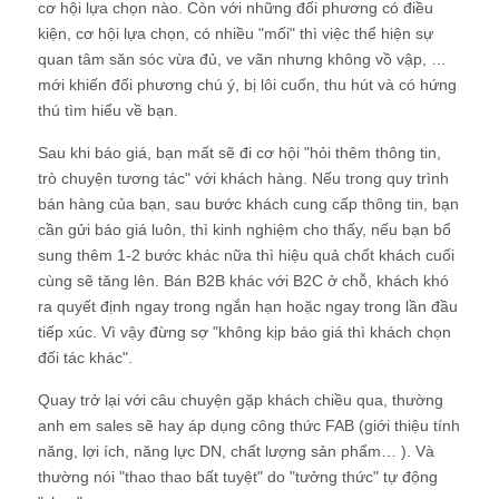
cơ hội lựa chọn nào. Còn với những đối phương có điều
kiện, cơ hội lựa chọn, có nhiều "mối" thì việc thể hiện sự
quan tâm săn sóc vừa đủ, ve vãn nhưng không vồ vập, …
mới khiến đối phương chú ý, bị lôi cuốn, thu hút và có hứng
thú tìm hiểu về bạn.
Sau khi báo giá, bạn mất sẽ đi cơ hội "hỏi thêm thông tin,
trò chuyện tương tác" với khách hàng. Nếu trong quy trình
bán hàng của bạn, sau bước khách cung cấp thông tin, bạn
cần gửi báo giá luôn, thì kinh nghiệm cho thấy, nếu bạn bổ
sung thêm 1-2 bước khác nữa thì hiệu quả chốt khách cuối
cùng sẽ tăng lên. Bán B2B khác với B2C ở chỗ, khách khó
ra quyết định ngay trong ngắn hạn hoặc ngay trong lần đầu
tiếp xúc. Vì vậy đừng sợ "không kịp báo giá thì khách chọn
đối tác khác".
Quay trở lại với câu chuyện gặp khách chiều qua, thường
anh em sales sẽ hay áp dụng công thức FAB (giới thiệu tính
năng, lợi ích, năng lực DN, chất lượng sản phẩm… ). Và
thường nói "thao thao bất tuyệt" do "tưởng thức" tự động