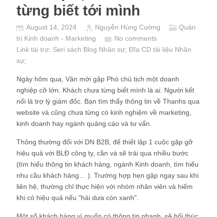
từng biết tới mình
August 14, 2024
Nguyễn Hùng Cường
Quản
trị Kinh doanh - Marketing
No comments
Link tài trợ:
Seri sách Blog Nhân sự
; Đĩa CD
tài liệu Nhân
sự
;
Ngày hôm qua, Vân mới gặp Phó chủ tịch một doanh
nghiệp cỡ lớn. Khách chưa từng biết mình là ai. Người kết
nối là trợ lý giám đốc. Bạn tìm thấy thông tin về Thanhs qua
website và cũng chưa từng có kinh nghiệm về marketing,
kinh doanh hay ngành quảng cáo và tư vấn.
Thông thường đối với DN B2B, để thiết lập 1 cuộc gặp gỡ
hiệu quả với BLĐ công ty, cần và sẽ trải qua nhiều bước
(tìm hiểu thông tin khách hàng, ngành Kinh doanh, tìm hiểu
nhu cầu khách hàng… ). Trường hợp hẹn gặp ngay sau khi
liên hệ, thường chỉ thực hiện với nhóm nhân viên và hiếm
khi có hiệu quả nếu "hái dưa còn xanh".
Một số khách hàng vì muốn có thông tin nhanh, sẽ hối thúc