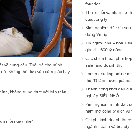
founder
Thư xin lỗi và nhận nợ t
cửa công ty
Kinh nghiệm đúc rút sau
dựng Vntrip
Tin người nhà – họa 1 s
giá trị 1.600 tỷ đồng
Các chiến thuật phối hợ
ật về cung-cầu. Tuổi trẻ cho mình
sale tăng doanh thu
t nó. Không thể dựa vào cảm giác hay
Làm marketing online nh
thủ đã làm trước quá m
Thành công khởi đầu củ
hính, không trung thực với bản thân,
nghiệp SIÊU NHỎ
Kinh nghiệm mình đã th
năm mở công ty dịch vụ
Chi phí kinh doanh thươ
hơn mỗi ngày nhé"
ngành health và beauty