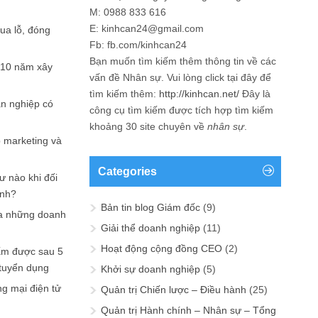
M: 0988 833 616
E: kinhcan24@gmail.com
hua lỗ, đóng
Fb: fb.com/kinhcan24
Bạn muốn tìm kiếm thêm thông tin về các
 10 năm xây
vấn đề
Nhân sự
. Vui lòng click tại đây để
tìm kiếm thêm:
http://kinhcan.net/
Đây là
ản nghiệp có
công cụ tìm kiếm được tích hợp tìm kiếm
khoảng 30 site chuyên về
nhân sự
.
p marketing và
Categories
ư nào khi đối
ạnh?
Bản tin blog Giám đốc
(9)
a những doanh
Giải thể doanh nghiệp
(11)
Hoạt động cộng đồng CEO
(2)
ấm được sau 5
 tuyển dụng
Khởi sự doanh nghiệp
(5)
ng mại điện tử
Quản trị Chiến lược – Điều hành
(25)
Quản trị Hành chính – Nhân sự – Tổng