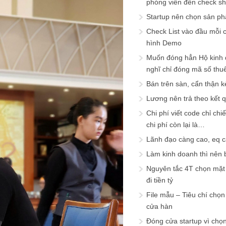
phóng viên đến check s
Startup nên chọn sản ph
Check List vào đầu mỗi c
hình Demo
Muốn đóng hẳn Hộ kinh 
nghĩ chỉ đóng mã số thu
Bán trên sàn, cẩn thận k
Lương nên trả theo kết 
Chi phí viết code chỉ ch
chi phí còn lại là…
Lãnh đạo càng cao, eq 
Làm kinh doanh thì nên bi
Nguyên tắc 4T chọn mặt 
đi tiền tỷ
File mẫu – Tiêu chí chọ
cửa hàn
Đóng cửa startup vì chọ