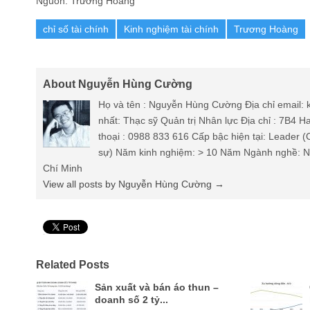
Nguồn: Trương Hoàng
chỉ số tài chính
Kinh nghiệm tài chính
Trương Hoàng
About Nguyễn Hùng Cường
Họ và tên : Nguyễn Hùng Cường Địa chỉ email
nhất: Thạc sỹ Quản trị Nhân lực Địa chỉ : 7B4 
thoại : 0988 833 616 Cấp bậc hiện tại: Leader 
sự) Năm kinh nghiệm: > 10 Năm Ngành nghề: Nh
Chí Minh
View all posts by Nguyễn Hùng Cường
→
Pin It
Related Posts
Sản xuất và bán áo thun –
doanh số 2 tỷ...