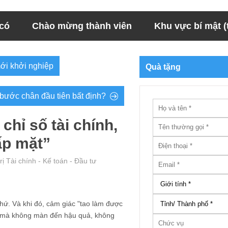
 có
Chào mừng thành viên
Khu vực bí mật (t
ới khởi nghiệp
Quà tặng
 bước chân đầu tiên bất định?
chỉ số tài chính,
ấp mặt”
rị Tài chính - Kế toán - Đầu tư
hứ. Và khi đó, cảm giác "tao làm được
ục mà không màn đến hậu quả, không