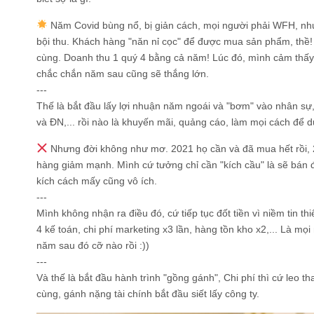
Năm Covid bùng nổ, bị giản cách, mọi người phải WFH, nhu
bội thu. Khách hàng "năn nỉ cọc" để được mua sản phẩm, thề! 
cùng. Doanh thu 1 quý 4 bằng cả năm! Lúc đó, mình cảm thấy
chắc chắn năm sau cũng sẽ thắng lớn.
---
Thế là bắt đầu lấy lợi nhuận năm ngoái và "bơm" vào nhân s
và ĐN,... rồi nào là khuyến mãi, quảng cáo, làm mọi cách để d
Nhưng đời không như mơ. 2021 họ cần và đã mua hết rồi, 
hàng giảm mạnh. Mình cứ tưởng chỉ cần "kích cầu" là sẽ bán 
kích cách mấy cũng vô ích.
---
Mình không nhận ra điều đó, cứ tiếp tục đốt tiền vì niềm tin t
4 kế toán, chi phí marketing x3 lần, hàng tồn kho x2,... Là m
năm sau đó cỡ nào rồi :))
---
Và thế là bắt đầu hành trình "gồng gánh", Chi phí thì cứ leo t
cùng, gánh nặng tài chính bắt đầu siết lấy công ty.