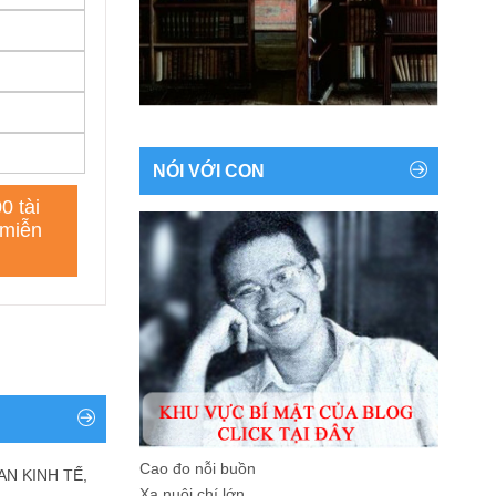
NÓI VỚI CON
Cao đo nỗi buồn
AN KINH TẾ,
Xa nuôi chí lớn