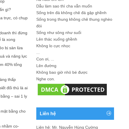
hop
Dẫu làm sao thì cha vẫn muốn
ẩn gì?
Sống trên đá không chê đá gập ghềnh
a trực, có chụp
Sống trong thung không chê thung nghèo
đói
Sống như sông như suối
doanh thì đừng
Lên thác xuống ghềnh
ế là xong
Không lo cực nhọc
ẻo bị sàn lừa
...
quả và năng lực
Con ơi, ...
iếm 40% tổng
Lên đường
Không bao giờ nhỏ bé được
Nghe con.
càng thấp
ết đối thủ là ai
bằng – sai 1 ly
n mặt bằng cho
Liên hệ
n nhầm co-
Liên hệ: Mr. Nguyễn Hùng Cường