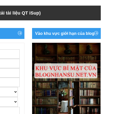
ải tài liệu QT iSup)
Vào khu vực giới hạn của blog