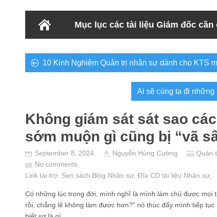
Mục lục các tài liệu Giám đốc cần
10 Kinh Nghiệm Quản trị nhân sự dành cho KTS m
Ai sẽ cùng ta đi những
Không giám sát sát sao các 
sớm muộn gì cũng bị “vã s
September 8, 2024
Nguyễn Hùng Cường
Quản t
No comments
Link tài trợ:
Seri sách Blog Nhân sự
; Đĩa CD
tài liệu Nhân sự
;
Có những lúc trong đời, mình nghĩ là mình làm chủ được mọi t
rồi, chẳng lẽ không làm được hơn?" nó thúc đẩy mình tiếp t
biết sợ là gì.