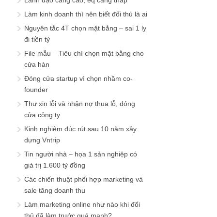
Lãnh đạo càng cao, eq càng thấp
Làm kinh doanh thì nên biết đối thủ là ai
Nguyên tắc 4T chọn mặt bằng – sai 1 ly
đi tiền tỷ
File mẫu – Tiêu chí chọn mặt bằng cho
cửa hàn
Đóng cửa startup vì chọn nhầm co-
founder
Thư xin lỗi và nhận nợ thua lỗ, đóng
cửa công ty
Kinh nghiệm đúc rút sau 10 năm xây
dựng Vntrip
Tin người nhà – họa 1 sản nghiệp có
giá trị 1.600 tỷ đồng
Các chiến thuật phối hợp marketing và
sale tăng doanh thu
Làm marketing online như nào khi đối
thủ đã làm trước quá mạnh?