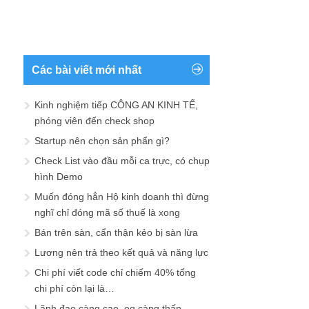
Các bài viết mới nhất
Kinh nghiệm tiếp CÔNG AN KINH TẾ,
phóng viên đến check shop
Startup nên chọn sản phẩn gì?
Check List vào đầu mỗi ca trực, có chụp
hình Demo
Muốn đóng hẳn Hộ kinh doanh thì đừng
nghĩ chỉ đóng mã số thuế là xong
Bán trên sàn, cẩn thận kẻo bị sàn lừa
Lương nên trả theo kết quả và năng lực
Chi phí viết code chỉ chiếm 40% tổng
chi phí còn lại là…
Lãnh đạo càng cao, eq càng thấp