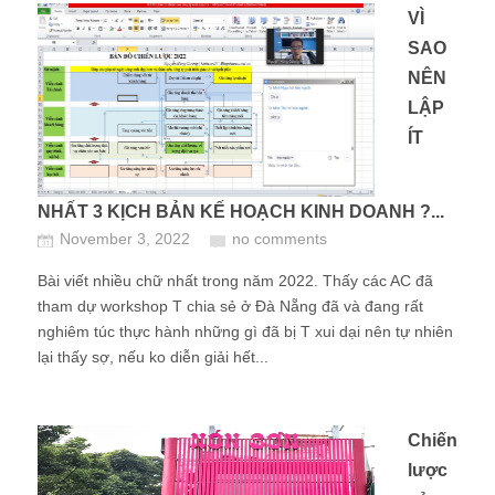
VÌ
SAO
NÊN
LẬP
ÍT
NHẤT 3 KỊCH BẢN KẾ HOẠCH KINH DOANH ?...
November 3, 2022
no comments
Bài viết nhiều chữ nhất trong năm 2022. Thấy các AC đã
tham dự workshop T chia sẻ ở Đà Nẵng đã và đang rất
nghiêm túc thực hành những gì đã bị T xui dại nên tự nhiên
lại thấy sợ, nếu ko diễn giải hết...
Chiến
lược