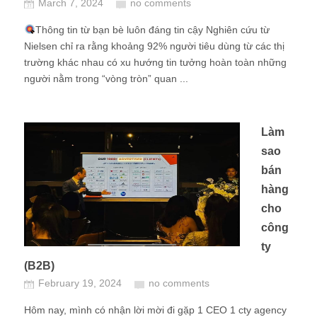
March 7, 2024
no comments
Thông tin từ bạn bè luôn đáng tin cậy Nghiên cứu từ
Nielsen chỉ ra rằng khoảng 92% người tiêu dùng từ các thị
trường khác nhau có xu hướng tin tưởng hoàn toàn những
người nằm trong “vòng tròn” quan ...
Làm
sao
bán
hàng
cho
công
ty
(B2B)
February 19, 2024
no comments
Hôm nay, mình có nhận lời mời đi gặp 1 CEO 1 cty agency