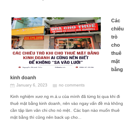
Các
chiêu
trò
cho
thuê
mặt
bằng
kinh doanh
January 6, 2023
no comments
Kinh nghiệm xươ.ng m.á.u của mình đã từng bị qua khi đi
thuê mặt bằng kinh doanh, nên vào ngay vấn đề mà không
cần tập làm văn chi cho nó mệt.. Các bạn nào muốn thuê
mặt bằng thì cũng nên back up cho...