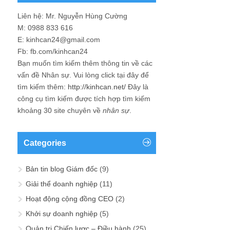
Liên hệ: Mr. Nguyễn Hùng Cường
M: 0988 833 616
E: kinhcan24@gmail.com
Fb: fb.com/kinhcan24
Bạn muốn tìm kiếm thêm thông tin về các
vấn đề
Nhân sự
. Vui lòng click tại đây để
tìm kiếm thêm:
http://kinhcan.net/
Đây là
công cụ tìm kiếm được tích hợp tìm kiếm
khoảng 30 site chuyên về
nhân sự
.
Categories
Bản tin blog Giám đốc
(9)
Giải thể doanh nghiệp
(11)
Hoạt động cộng đồng CEO
(2)
Khởi sự doanh nghiệp
(5)
Quản trị Chiến lược – Điều hành
(25)