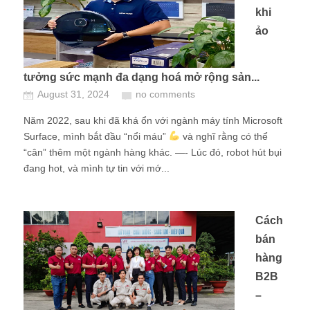
khi
ảo
tưởng sức mạnh đa dạng hoá mở rộng sản...
August 31, 2024
no comments
Năm 2022, sau khi đã khá ổn với ngành máy tính Microsoft
Surface, mình bắt đầu “nổi máu”
và nghĩ rằng có thể
“cân” thêm một ngành hàng khác. —- Lúc đó, robot hút bụi
đang hot, và mình tự tin với mớ...
Cách
bán
hàng
B2B
–