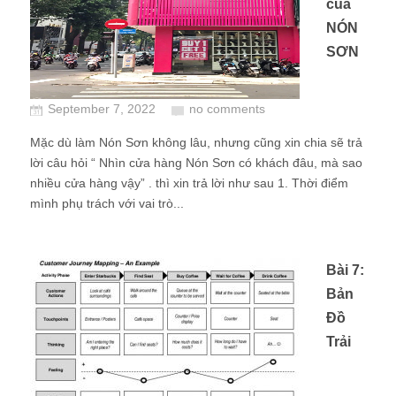
của
NÓN
SƠN
September 7, 2022
no comments
Mặc dù làm Nón Sơn không lâu, nhưng cũng xin chia sẽ trả
lời câu hỏi “ Nhìn cửa hàng Nón Sơn có khách đâu, mà sao
nhiều cửa hàng vậy” . thì xin trả lời như sau 1. Thời điểm
mình phụ trách với vai trò...
Bài 7:
Bản
Đồ
Trải