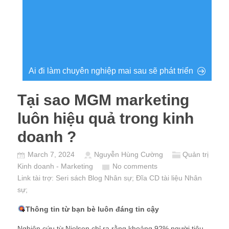
Ai đi làm chuyên nghiệp mai sau sẽ phát triển
Tại sao MGM marketing
luôn hiệu quả trong kinh
doanh ?
March 7, 2024
Nguyễn Hùng Cường
Quản trị
Kinh doanh - Marketing
No comments
Link tài trợ:
Seri sách Blog Nhân sự
; Đĩa CD
tài liệu Nhân
sự
;
Thông tin từ bạn bè luôn đáng tin cậy
Nghiên cứu từ Nielsen chỉ ra rằng khoảng 92% người tiêu