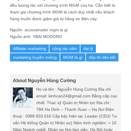
đều tương tác với chương trình MGM của họ. Cần biết là
tham gia chương trình MGM là cách duy nhất nếu khách
hàng muốn được giảm giá từ hãng xe điện này.
Nguồn: accesstrade/ mgm la gi
Nguồn ảnh: YBAI MODORO
Affiliate marketing
cộng tác viên
đại lý
marketing truyền miệng
MGM là gì
tiếp thị liên kết
About Nguyễn Hùng Cường
Họ và tên : Nguyễn Hùng Cường Địa chỉ
email: kinhcan24@gmail.com Bằng cấp cao
nhất: Thạc sỹ Quản trị Nhân lực Địa chỉ :
7B4 Ha Dinh – Thanh Xuan – Ha Noi Điện
thoại : 0988 833 616 Cấp bậc hiện tại: Leader (CEO/ Tư
vấn Hệ thống Quản trị Nhân sự) Năm kinh nghiệm: > 10
Năm Ngành nghề: Nhân sự Nơi làm việc: Hà Nội hoặc