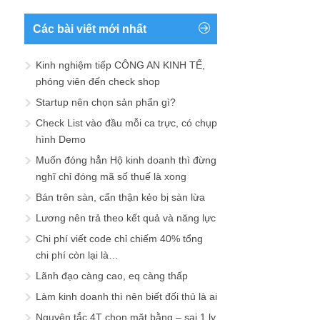
Các bài viết mới nhất
Kinh nghiệm tiếp CÔNG AN KINH TẾ,
phóng viên đến check shop
Startup nên chọn sản phẩn gì?
Check List vào đầu mỗi ca trực, có chụp
hình Demo
Muốn đóng hẳn Hộ kinh doanh thì đừng
nghĩ chỉ đóng mã số thuế là xong
Bán trên sàn, cẩn thận kẻo bị sàn lừa
Lương nên trả theo kết quả và năng lực
Chi phí viết code chỉ chiếm 40% tổng
chi phí còn lại là…
Lãnh đạo càng cao, eq càng thấp
Làm kinh doanh thì nên biết đối thủ là ai
Nguyên tắc 4T chọn mặt bằng – sai 1 ly