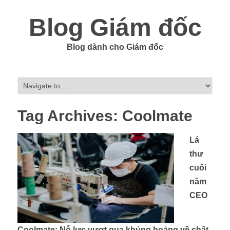
Blog Giám đốc
Blog dành cho Giám đốc
Tag Archives:
Coolmate
Lá
thư
cuối
năm
CEO
Coolmate: Nỗ lực vượt qua khủng hoảng về chất