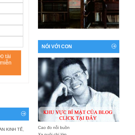
NÓI VỚI CON
Cao đo nỗi buồn
AN KINH TẾ,
Xa nuôi chí lớn