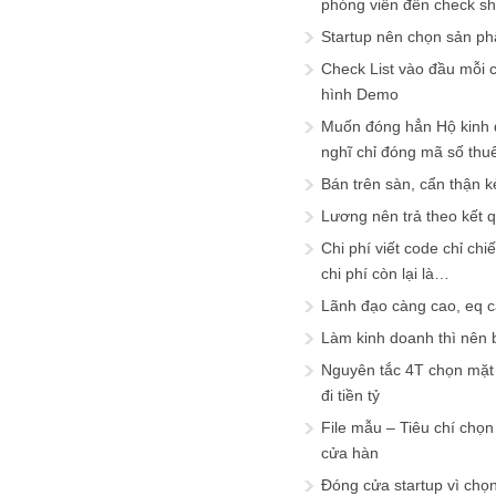
phóng viên đến check s
Startup nên chọn sản ph
Check List vào đầu mỗi c
hình Demo
Muốn đóng hẳn Hộ kinh 
nghĩ chỉ đóng mã số thu
Bán trên sàn, cẩn thận k
Lương nên trả theo kết 
Chi phí viết code chỉ ch
chi phí còn lại là…
Lãnh đạo càng cao, eq 
Làm kinh doanh thì nên bi
Nguyên tắc 4T chọn mặt 
đi tiền tỷ
File mẫu – Tiêu chí chọ
cửa hàn
Đóng cửa startup vì chọ