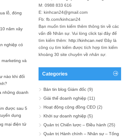
M: 0988 833 616
E: kinhcan24@gmail.com
hua lỗ, đóng
Fb: fb.com/kinhcan24
Bạn muốn tìm kiếm thêm thông tin về các
 10 năm xây
vấn đề
Nhân sự
. Vui lòng click tại đây để
tìm kiếm thêm:
http://kinhcan.net/
Đây là
ản nghiệp có
công cụ tìm kiếm được tích hợp tìm kiếm
khoảng 30 site chuyên về
nhân sự
.
p marketing và
Categories
ư nào khi đối
ạnh?
Bản tin blog Giám đốc
(9)
a những doanh
Giải thể doanh nghiệp
(11)
Hoạt động cộng đồng CEO
(2)
ấm được sau 5
 tuyển dụng
Khởi sự doanh nghiệp
(5)
ng mại điện tử
Quản trị Chiến lược – Điều hành
(25)
Quản trị Hành chính – Nhân sự – Tổng