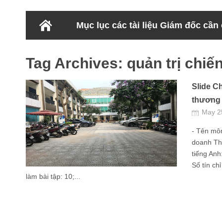
Mục lục các tài liệu Giám đốc cần
Tag Archives:
quản trị chiế
Slide C
thương 
May 2
- Tên môn
doanh Th
tiếng Anh
Số tín ch
làm bài tập: 10;...