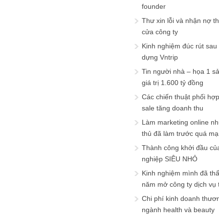
founder
Thư xin lỗi và nhận nợ t
cửa công ty
Kinh nghiệm đúc rút sau
dựng Vntrip
Tin người nhà – họa 1 s
giá trị 1.600 tỷ đồng
Các chiến thuật phối hợ
sale tăng doanh thu
Làm marketing online nh
thủ đã làm trước quá m
Thành công khởi đầu củ
nghiệp SIÊU NHỎ
Kinh nghiệm mình đã th
năm mở công ty dịch vụ
Chi phí kinh doanh thươ
ngành health và beauty