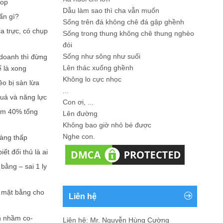
hop
Dẫu làm sao thì cha vẫn muốn
ẩn gì?
Sống trên đá không chê đá gập ghềnh
a trực, có chụp
Sống trong thung không chê thung nghèo
đói
Sống như sông như suối
doanh thì đừng
Lên thác xuống ghềnh
ế là xong
Không lo cực nhọc
ẻo bị sàn lừa
...
quả và năng lực
Con ơi, ...
iếm 40% tổng
Lên đường
Không bao giờ nhỏ bé được
Nghe con.
càng thấp
ết đối thủ là ai
bằng – sai 1 ly
n mặt bằng cho
Liên hệ
n nhầm co-
Liên hệ: Mr. Nguyễn Hùng Cường