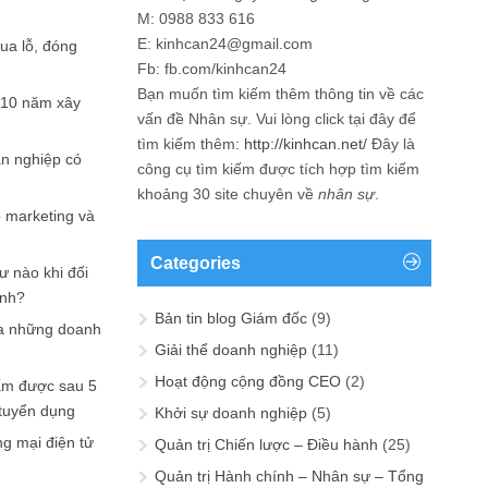
M: 0988 833 616
E: kinhcan24@gmail.com
hua lỗ, đóng
Fb: fb.com/kinhcan24
Bạn muốn tìm kiếm thêm thông tin về các
 10 năm xây
vấn đề
Nhân sự
. Vui lòng click tại đây để
tìm kiếm thêm:
http://kinhcan.net/
Đây là
ản nghiệp có
công cụ tìm kiếm được tích hợp tìm kiếm
khoảng 30 site chuyên về
nhân sự
.
p marketing và
Categories
ư nào khi đối
ạnh?
Bản tin blog Giám đốc
(9)
a những doanh
Giải thể doanh nghiệp
(11)
Hoạt động cộng đồng CEO
(2)
ấm được sau 5
 tuyển dụng
Khởi sự doanh nghiệp
(5)
ng mại điện tử
Quản trị Chiến lược – Điều hành
(25)
Quản trị Hành chính – Nhân sự – Tổng