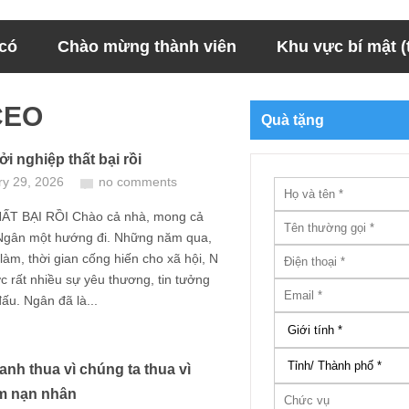
 có
Chào mừng thành viên
Khu vực bí mật (t
 CEO
Quà tặng
i nghiệp thất bại rồi
ry 29, 2026
no comments
T BẠI RỒI Chào cả nhà, mong cả
Ngân một hướng đi. Những năm qua,
i làm, thời gian cống hiến cho xã hội, N
 rất nhiều sự yêu thương, tin tưởng
ấu. Ngân đã là...
anh thua vì chúng ta thua vì
àm nạn nhân