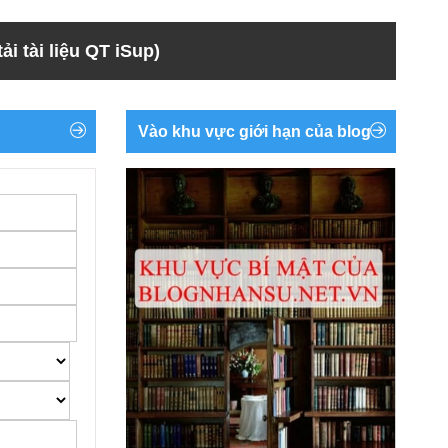
ải tài liệu QT iSup)
Vào khu vực giới hạn của blog