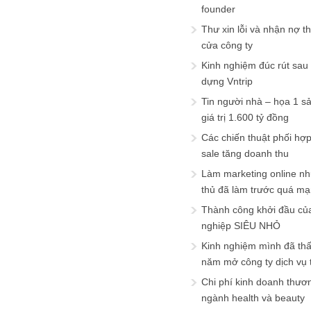
founder
Thư xin lỗi và nhận nợ t
cửa công ty
Kinh nghiệm đúc rút sau
dựng Vntrip
Tin người nhà – họa 1 s
giá trị 1.600 tỷ đồng
Các chiến thuật phối hợ
sale tăng doanh thu
Làm marketing online nh
thủ đã làm trước quá m
Thành công khởi đầu củ
nghiệp SIÊU NHỎ
Kinh nghiệm mình đã th
năm mở công ty dịch vụ
Chi phí kinh doanh thươ
ngành health và beauty