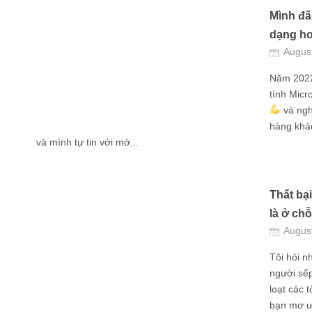
Mình đã
dạng ho
Augus
Năm 2022
tính Micr
và ngh
hàng khác
và mình tự tin với mớ...
Thất bạ
là ở chỗ
Augus
Tôi hỏi n
người sếp
loạt các 
bạn mơ ướ