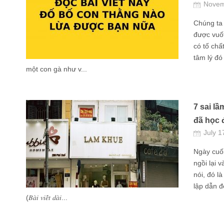
Novem
Chúng ta 
được vuốt
có tố chấ
tâm lý đó
một con gà như v...
7 sai lầ
đã học 
July 1
Ngày cuối
ngồi lại 
nói, đó l
lập dẫn đ
(𝐵𝑎̀𝑖 𝑣𝑖𝑒̂́𝑡 𝑑𝑎̀𝑖...