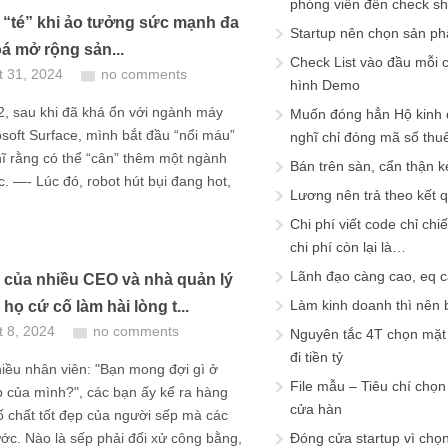
phóng viên đến check s
 “té” khi ảo tưởng sức mạnh đa
Startup nên chọn sản ph
á mở rộng sản...
Check List vào đầu mỗi c
t 31, 2024
no comments
hình Demo
, sau khi đã khá ổn với ngành máy
Muốn đóng hẳn Hộ kinh 
osoft Surface, mình bắt đầu “nổi máu”
nghĩ chỉ đóng mã số thu
ĩ rằng có thể “cân” thêm một ngành
Bán trên sàn, cẩn thận k
. —- Lúc đó, robot hút bụi đang hot,
Lương nên trả theo kết 
Chi phí viết code chỉ ch
chi phí còn lại là…
Lãnh đạo càng cao, eq 
i của nhiều CEO và nhà quản lý
Làm kinh doanh thì nên bi
 họ cứ cố làm hài lòng t...
t 8, 2024
no comments
Nguyên tắc 4T chọn mặt 
đi tiền tỷ
hiều nhân viên: "Bạn mong đợi gì ở
File mẫu – Tiêu chí chọ
 của mình?", các bạn ấy kể ra hàng
cửa hàn
tố chất tốt đẹp của người sếp mà các
c. Nào là sếp phải đối xử công bằng,
Đóng cửa startup vì chọ