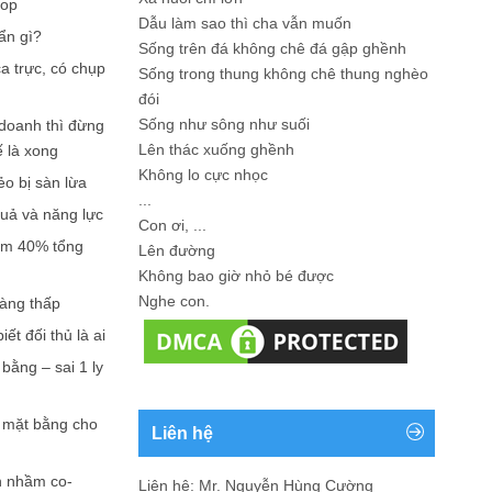
hop
Dẫu làm sao thì cha vẫn muốn
ẩn gì?
Sống trên đá không chê đá gập ghềnh
a trực, có chụp
Sống trong thung không chê thung nghèo
đói
Sống như sông như suối
doanh thì đừng
Lên thác xuống ghềnh
ế là xong
Không lo cực nhọc
ẻo bị sàn lừa
...
quả và năng lực
Con ơi, ...
iếm 40% tổng
Lên đường
Không bao giờ nhỏ bé được
Nghe con.
càng thấp
ết đối thủ là ai
bằng – sai 1 ly
n mặt bằng cho
Liên hệ
n nhầm co-
Liên hệ: Mr. Nguyễn Hùng Cường