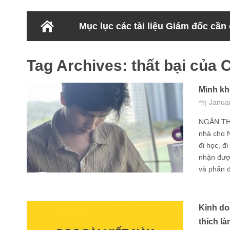
Mục lục các tài liệu Giám đốc cần
Tag Archives:
thất bại của
Mình khở
Janua
NGÂN THẤ
nhà cho 
đi học, đ
nhận được
và phấn đ
Kinh do
thích l