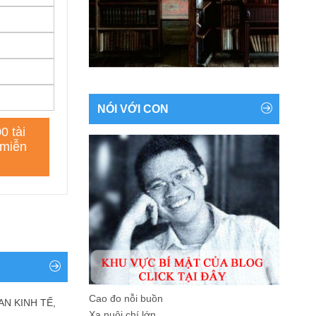
NÓI VỚI CON
Cao đo nỗi buồn
AN KINH TẾ,
Xa nuôi chí lớn