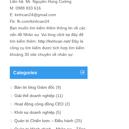
Liên hệ: Mr. Nguyễn Hùng Cường
M: 0988 833 616
E: kinhcan24@gmail.com
Fb: fb.com/kinhcan24
Bạn muốn tìm kiếm thêm thông tin về các
vấn đề
Nhân sự
. Vui lòng click tại đây để
tìm kiếm thêm:
http://kinhcan.net/
Đây là
công cụ tìm kiếm được tích hợp tìm kiếm
khoảng 30 site chuyên về
nhân sự
.
Categories
Bản tin blog Giám đốc
(9)
Giải thể doanh nghiệp
(11)
Hoạt động cộng đồng CEO
(2)
Khởi sự doanh nghiệp
(5)
Quản trị Chiến lược – Điều hành
(25)
Quản trị Hành chính – Nhân sự – Tổng