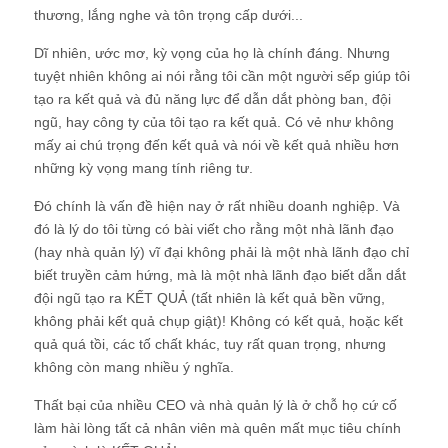
thương, lắng nghe và tôn trọng cấp dưới...
Dĩ nhiên, ước mơ, kỳ vọng của họ là chính đáng. Nhưng
tuyệt nhiên không ai nói rằng tôi cần một người sếp giúp tôi
tạo ra kết quả và đủ năng lực để dẫn dắt phòng ban, đội
ngũ, hay công ty của tôi tạo ra kết quả. Có vẻ như không
mấy ai chú trọng đến kết quả và nói về kết quả nhiều hơn
những kỳ vọng mang tính riêng tư.
Đó chính là vấn đề hiện nay ở rất nhiều doanh nghiệp. Và
đó là lý do tôi từng có bài viết cho rằng một nhà lãnh đạo
(hay nhà quản lý) vĩ đại không phải là một nhà lãnh đạo chỉ
biết truyền cảm hứng, mà là một nhà lãnh đạo biết dẫn dắt
đội ngũ tạo ra KẾT QUẢ (tất nhiên là kết quả bền vững,
không phải kết quả chụp giật)! Không có kết quả, hoặc kết
quả quá tồi, các tố chất khác, tuy rất quan trọng, nhưng
không còn mang nhiều ý nghĩa.
Thất bại của nhiều CEO và nhà quản lý là ở chỗ họ cứ cố
làm hài lòng tất cả nhân viên mà quên mất mục tiêu chính