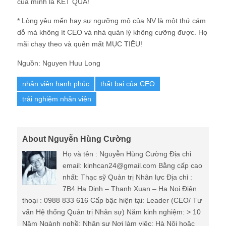
của mình là KẾT QUẢ!
* Lòng yêu mến hay sự ngưỡng mộ của NV là một thứ cám
dỗ mà không ít CEO và nhà quản lý không cưỡng được. Họ
mãi chạy theo và quên mất MỤC TIÊU!
Nguồn: Nguyen Huu Long
nhân viên hạnh phúc
thất bại của CEO
trải nghiệm nhân viên
About Nguyễn Hùng Cường
Họ và tên : Nguyễn Hùng Cường Địa chỉ
email: kinhcan24@gmail.com Bằng cấp cao
nhất: Thạc sỹ Quản trị Nhân lực Địa chỉ :
7B4 Ha Dinh – Thanh Xuan – Ha Noi Điện
thoại : 0988 833 616 Cấp bậc hiện tại: Leader (CEO/ Tư
vấn Hệ thống Quản trị Nhân sự) Năm kinh nghiệm: > 10
Năm Ngành nghề: Nhân sự Nơi làm việc: Hà Nội hoặc