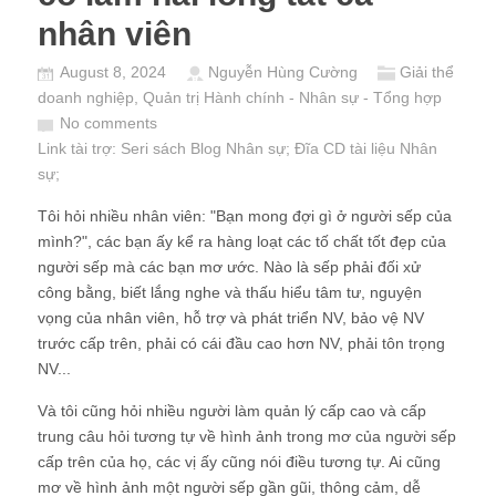
nhân viên
August 8, 2024
Nguyễn Hùng Cường
Giải thể
doanh nghiệp
,
Quản trị Hành chính - Nhân sự - Tổng hợp
No comments
Link tài trợ:
Seri sách Blog Nhân sự
; Đĩa CD
tài liệu Nhân
sự
;
Tôi hỏi nhiều nhân viên: "Bạn mong đợi gì ở người sếp của
mình?", các bạn ấy kể ra hàng loạt các tố chất tốt đẹp của
người sếp mà các bạn mơ ước. Nào là sếp phải đối xử
công bằng, biết lắng nghe và thấu hiểu tâm tư, nguyện
vọng của nhân viên, hỗ trợ và phát triển NV, bảo vệ NV
trước cấp trên, phải có cái đầu cao hơn NV, phải tôn trọng
NV...
Và tôi cũng hỏi nhiều người làm quản lý cấp cao và cấp
trung câu hỏi tương tự về hình ảnh trong mơ của người sếp
cấp trên của họ, các vị ấy cũng nói điều tương tự. Ai cũng
mơ về hình ảnh một người sếp gần gũi, thông cảm, dễ