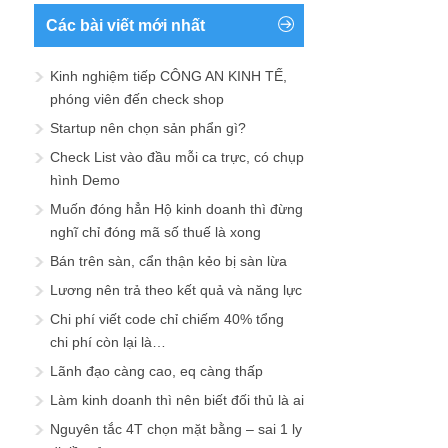
Các bài viết mới nhất
Kinh nghiệm tiếp CÔNG AN KINH TẾ,
phóng viên đến check shop
Startup nên chọn sản phẩn gì?
Check List vào đầu mỗi ca trực, có chụp
hình Demo
Muốn đóng hẳn Hộ kinh doanh thì đừng
nghĩ chỉ đóng mã số thuế là xong
Bán trên sàn, cẩn thận kẻo bị sàn lừa
Lương nên trả theo kết quả và năng lực
Chi phí viết code chỉ chiếm 40% tổng
chi phí còn lại là…
Lãnh đạo càng cao, eq càng thấp
Làm kinh doanh thì nên biết đối thủ là ai
Nguyên tắc 4T chọn mặt bằng – sai 1 ly