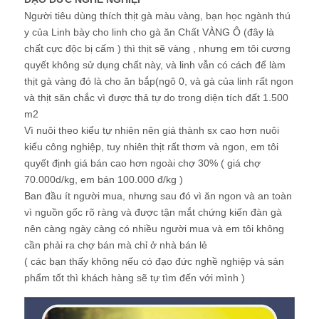
Người tiêu dùng thích thịt gà màu vàng, bạn học ngành thú
y của Linh bày cho linh cho gà ăn Chất VÀNG Ô (đây là
chất cực độc bị cấm ) thì thịt sẽ vàng , nhưng em tôi cương
quyết không sử dụng chất này, và linh vẫn có cách để làm
thịt gà vàng đó là cho ăn bắp(ngô 0, và gà của linh rất ngon
và thịt săn chắc vì được thả tự do trong diện tích đất 1.500
m2
Vì nuôi theo kiểu tự nhiên nên giá thành sx cao hơn nuôi
kiểu công nghiệp, tuy nhiên thịt rất thơm và ngon, em tôi
quyết định giá bán cao hơn ngoài chợ 30% ( giá chợ
70.000d/kg, em bán 100.000 đ/kg )
Ban đầu ít người mua, nhưng sau đó vì ăn ngon và an toàn
vì nguồn gốc rõ ràng và được tận mắt chứng kiến đàn gà
nên càng ngày càng có nhiều người mua và em tôi không
cần phải ra chợ bán mà chỉ ở nhà bán lẻ
( các bạn thấy không nếu có đạo đức nghề nghiệp và sản
phẩm tốt thì khách hàng sẽ tự tìm đến với mình )