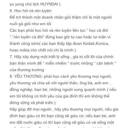
yu yung chủ tịch HUYNDAI )
6. Học hỏi và rèn luyện
Để trở thành một doanh nhân giỏi thậm chí là một người
nuôi gà giỏi như em tôi
Các bạn phải học hỏi và rèn luyện liên tục “ học cả đời
“,”rèn luyện cả đời” đừng bao giờ tự cao hoặc tự mãn vì
thành công sớm( các bạn thấy tập đoan Kodak,Konica,
hoạc nokia còn chết nói chi là mình )
7. Hãy xây dựng một triết lý sống , giá trị cốt lõi của chính
bản thân mình để “ miễn nhiểm “ trước những “ căn bệnh “
của thương trường
8. YÊU THƯƠNG: phải học cách yêu thương mọi người,
yêu thương và chia sẻ với người thân, ông bà, anh em ,
đồng nghiệp, bạn bè, những người xung quanh mình ( nếu
em tôi không có tình yêu của gia đình thì em không thể
đứng vững và phát triển )
Hãy giúp đỡ mọi người , hãy yêu thương mọi người, nếu gia
đình bạn giàu có thì bạn cũng sẽ giàu có, nếu bạn bè, anh
em đất nước giàu có thì bạn cũng sẽ giàu có và sống một