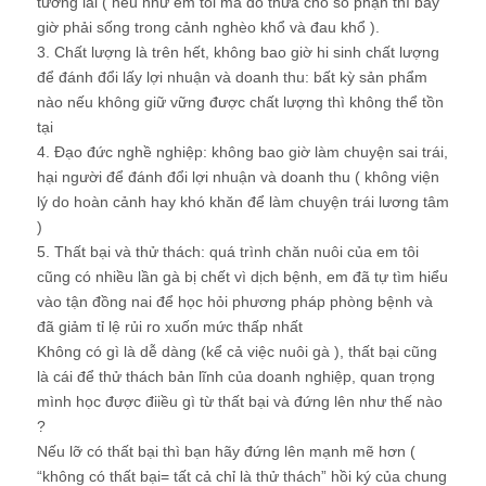
tương lai ( nếu như em tôi mà đổ thừa cho số phận thì bây
giờ phải sống trong cảnh nghèo khổ và đau khổ ).
3. Chất lượng là trên hết, không bao giờ hi sinh chất lượng
để đánh đổi lấy lợi nhuận và doanh thu: bất kỳ sản phẩm
nào nếu không giữ vững được chất lượng thì không thể tồn
tại
4. Đạo đức nghề nghiệp: không bao giờ làm chuyện sai trái,
hại người để đánh đổi lợi nhuận và doanh thu ( không viện
lý do hoàn cảnh hay khó khăn để làm chuyện trái lương tâm
)
5. Thất bại và thử thách: quá trình chăn nuôi của em tôi
cũng có nhiều lần gà bị chết vì dịch bệnh, em đã tự tìm hiểu
vào tận đồng nai để học hỏi phương pháp phòng bệnh và
đã giảm tỉ lệ rủi ro xuốn mức thấp nhất
Không có gì là dễ dàng (kể cả việc nuôi gà ), thất bại cũng
là cái để thử thách bản lĩnh của doanh nghiệp, quan trọng
mình học được điiều gì từ thất bại và đứng lên như thế nào
?
Nếu lỡ có thất bại thì bạn hãy đứng lên mạnh mẽ hơn (
“không có thất bại= tất cả chỉ là thử thách” hồi ký của chung