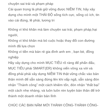
chuyện sai trái và phạm pháp
Cái quan trọng là phải giữ vững được NIỀM TIN, hãy xây
dựng cho mình một THÁI ĐỘ sống tích cực, sống có ích, tin
vào cái đúng, lẽ phải, lương tri
Không vì khó khăn mà làm chuyện sai trái, phạm pháp,hại
người,
Không vì khó khăn mà bỏ cuộc hoặc thay đổi con đường
mình đã lựa chọn
Không vì tiền mà bán rẻ gia đình anh em , bạn bè, đồng
nghiệp
Hãy xây dựng cho mình MỤC TIÊU rõ ràng để phấn đấu,
MỤC TIÊU phải SMART(ER) không viển vông xa vời và
đồng phải phải xây dựng NIỀM TIN thật vững chắc vào bản
thân mình để sẵn sàng đứng lên khi vấp ngã, sẵn sàng đón
nhận “Thành công” một cách khiêm tốn, đón nhận “thất bại”
một cách nhẹ nhàng, và luôn luôn rèn luyện bản thân để trở
thành một doanh nhân bản lĩnh
CHÚC CÁC BẠN NĂM MỚI THÀNH CÔNG-THÀNH CÔNG-