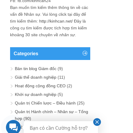
Fb: fb.com/kinhcan24
Bạn muốn tìm kiếm thêm thông tin về các
vấn đề
Nhân sự
. Vui lòng click tại đây để
tìm kiếm thêm:
http://kinhcan.net/
Đây là
công cụ tìm kiếm được tích hợp tìm kiếm
khoảng 30 site chuyên về
nhân sự
.
Categories
Bản tin blog Giám đốc
(9)
Giải thể doanh nghiệp
(11)
Hoạt động cộng đồng CEO
(2)
Khởi sự doanh nghiệp
(5)
Quản trị Chiến lược – Điều hành
(25)
Quản trị Hành chính – Nhân sự – Tổng
hợp
(90)
Bạn có cần Cường hỗ trợ?
Quản trị Kinh doanh – Marketing
(26)