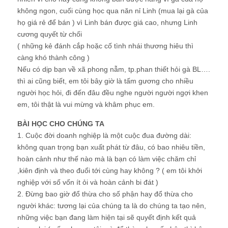
không ngon, cuối cùng học qua năn nỉ Linh (mua lại gà của
họ giá rẻ để bán ) vì Linh bán được giá cao, nhưng Linh
cương quyết từ chối
( những kẻ đánh cắp hoặc cố tình nhái thương hiêu thì
càng khó thành công )
Nếu có dịp bạn về xã phong nẫm, tp.phan thiết hỏi gà BL….
thì ai cũng biết, em tôi bây giờ là tấm gương cho nhiều
người học hỏi, đi đến đâu đều nghe người người ngợi khen
em, tôi thật là vui mừng và khâm phục em.
BÀI HỌC CHO CHÚNG TA
1. Cuộc đời doanh nghiệp là một cuộc đua đường dài:
không quan trọng bạn xuất phát từ đâu, có bao nhiêu tiền,
hoàn cảnh như thế nào mà là bạn có làm việc chăm chỉ
,kiên định và theo đuổi tới cùng hay không ? ( em tôi khởi
nghiệp với số vốn ít ỏi và hoàn cảnh bi đát )
2. Đừng bao giờ đổ thừa cho số phận hay đổ thừa cho
người khác: tương lại của chúng ta là do chúng ta tạo nên,
những việc bạn đang làm hiện tại sẽ quyết định kết quả