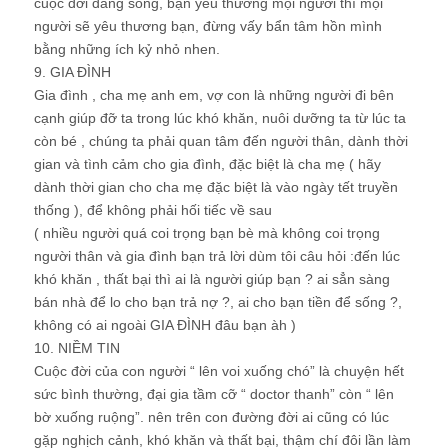
cuộc đời đáng sống, bạn yêu thương mọi người thì mọi
người sẽ yêu thương bạn, đừng vấy bẩn tâm hồn mình
bằng những ích kỷ nhỏ nhen.
9. GIA ĐÌNH
Gia đình , cha mẹ anh em, vợ con là những người đi bên
cạnh giúp đỡ ta trong lúc khó khăn, nuôi dưỡng ta từ lúc ta
còn bé , chúng ta phải quan tâm đến người thân, dành thời
gian và tình cảm cho gia đình, đặc biệt là cha mẹ ( hãy
dành thời gian cho cha mẹ đặc biệt là vào ngày tết truyền
thống ), để không phải hối tiếc về sau
( nhiều người quá coi trọng bạn bè mà không coi trọng
người thân và gia đình bạn trả lời dùm tôi câu hỏi :đến lúc
khó khăn , thất bại thì ai là người giúp bạn ? ai sẳn sàng
bán nhà để lo cho bạn trả nợ ?, ai cho bạn tiền để sống ?,
không có ai ngoài GIA ĐÌNH đâu bạn àh )
10. NIỀM TIN
Cuộc đời của con người “ lên voi xuống chó” là chuyện hết
sức bình thường, đại gia tầm cỡ “ doctor thanh” còn “ lên
bờ xuống ruộng”. nên trên con đường đời ai cũng có lúc
gặp nghịch cảnh, khó khăn và thất bại, thậm chí đôi lần làm