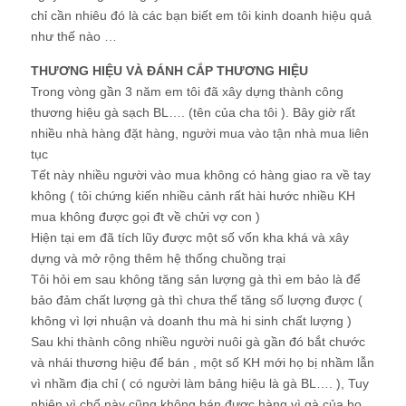
chỉ cần nhiêu đó là các bạn biết em tôi kinh doanh hiệu quả
như thế nào …
THƯƠNG HIỆU VÀ ĐÁNH CẮP THƯƠNG HIỆU
Trong vòng gần 3 năm em tôi đã xây dựng thành công
thương hiệu gà sạch BL…. (tên của cha tôi ). Bây giờ rất
nhiều nhà hàng đặt hàng, người mua vào tận nhà mua liên
tục
Tết này nhiều người vào mua không có hàng giao ra về tay
không ( tôi chứng kiến nhiều cảnh rất hài hước nhiều KH
mua không được gọi đt về chửi vợ con )
Hiện tại em đã tích lũy được một số vốn kha khá và xây
dựng và mở rộng thêm hệ thống chuồng trại
Tôi hỏi em sau không tăng sản lượng gà thì em bảo là để
bảo đảm chất lượng gà thì chưa thể tăng số lượng được (
không vì lợi nhuận và doanh thu mà hi sinh chất lượng )
Sau khi thành công nhiều người nuôi gà gần đó bắt chước
và nhái thương hiệu để bán , một số KH mới họ bị nhầm lẫn
vì nhầm địa chỉ ( có người làm bảng hiệu là gà BL…. ), Tuy
nhiên vì chổ này cũng không bán được hàng vì gà của họ