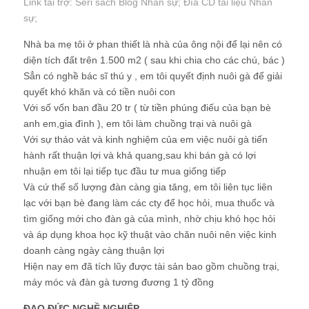
Link tài trợ:
Seri sách Blog Nhân sự
; Đĩa CD
tài liệu Nhân
sự
;
Nhà ba mẹ tôi ở phan thiết là nhà của ông nội để lại nên có
diện tích đất trên 1.500 m2 ( sau khi chia cho các chú, bác )
Sẳn có nghề bác sĩ thú y , em tôi quyết định nuôi gà để giải
quyết khó khăn và có tiền nuôi con
Với số vốn ban đầu 20 tr ( từ tiền phúng điếu của bạn bè
anh em,gia đình ), em tôi làm chuồng trại và nuôi gà
Với sự tháo vát và kinh nghiệm của em việc nuôi gà tiến
hành rất thuận lợi và khả quang,sau khi bán gà có lợi
nhuận em tôi lại tiếp tục đầu tư mua giống tiếp
Và cứ thế số lượng đàn càng gia tăng, em tôi liên tục liên
lạc với bạn bè đang làm các cty để học hỏi, mua thuốc và
tìm giống mới cho đàn gà của mình, nhờ chịu khó học hỏi
và áp dụng khoa học kỹ thuật vào chăn nuôi nên việc kinh
doanh càng ngày càng thuận lợi
Hiện nay em đã tích lũy được tài sản bao gồm chuồng trại,
máy móc và đàn gà tương đương 1 tỷ đồng
ĐẠO ĐỨC NGHỀ NGHIỆP