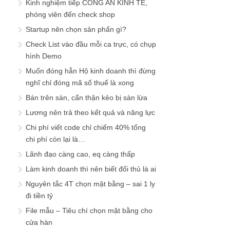
Kinh nghiệm tiếp CÔNG AN KINH TẾ,
phóng viên đến check shop
Startup nên chọn sản phẩn gì?
Check List vào đầu mỗi ca trực, có chụp
hình Demo
Muốn đóng hẳn Hộ kinh doanh thì đừng
nghĩ chỉ đóng mã số thuế là xong
Bán trên sàn, cẩn thận kẻo bị sàn lừa
Lương nên trả theo kết quả và năng lực
Chi phí viết code chỉ chiếm 40% tổng
chi phí còn lại là…
Lãnh đạo càng cao, eq càng thấp
Làm kinh doanh thì nên biết đối thủ là ai
Nguyên tắc 4T chọn mặt bằng – sai 1 ly
đi tiền tỷ
File mẫu – Tiêu chí chọn mặt bằng cho
cửa hàn