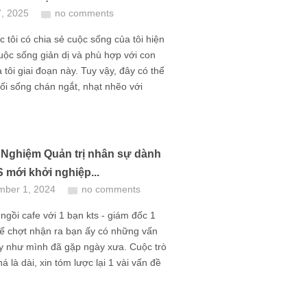
7, 2025
no comments
 tôi có chia sẻ cuộc sống của tôi hiện
cuộc sống giản dị và phù hợp với con
 tôi giai đoạn này. Tuy vậy, đây có thể
 lối sống chán ngắt, nhạt nhẽo với
 Nghiệm Quản trị nhân sự dành
 mới khởi nghiệp...
mber 1, 2024
no comments
gồi cafe với 1 bạn kts - giám đốc 1
 kế chợt nhận ra bạn ấy có những vấn
y như mình đã gặp ngày xưa. Cuộc trò
á là dài, xin tóm lược lại 1 vài vấn đề