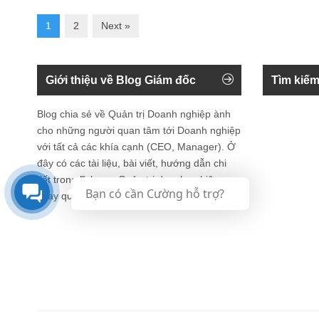
1
2
Next »
Giới thiệu về Blog Giám đốc
Tìm kiếm
Blog chia sẻ về Quản trị Doanh nghiệp ành
cho những người quan tâm tới Doanh nghiệp
với tất cả các khía cạnh (CEO, Manager). Ở
đây có các tài liệu, bài viết, hướng dẫn chi
tiết trong lĩnh vực Quản trị doanh nghiệp
Bạn có cần Cường hỗ trợ?
xoay quay vòng đời tổ chức.