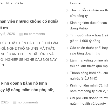
ấu. Ngân đã là...
founder
Thư xin lỗi và nhận nợ t
cửa công ty
hân viên nhưng không có nghĩa
Kinh nghiệm đúc rút sau
ết ơn
dựng Vntrip
ry 5, 2026
no comments
Tin người nhà – họa 1 s
giá trị 1.600 tỷ đồng
 ĐÉO THẤY TIỀN ĐÂU...THẾ THÌ LÀM
Các chiến thuật phối hợ
 GÌ. NGHE THÔ NHƯNG MÀ THẬT.
sale tăng doanh thu
 NHIỀU ANH CHỊ EM ĐÃ TỪNG VÀ
ỞI NGHIỆP SẼ NGHE CÂU NÓI NÀY
Làm marketing online nh
N...
thủ đã làm trước quá m
Thành công khởi đầu củ
nghiệp SIÊU NHỎ
 kinh doanh bằng hộ kinh
Kinh nghiệm mình đã th
ạy kỹ năng mềm cho phụ nữ,
năm mở công ty dịch vụ
Chi phí kinh doanh thươ
, 2025
no comments
ngành health và beauty