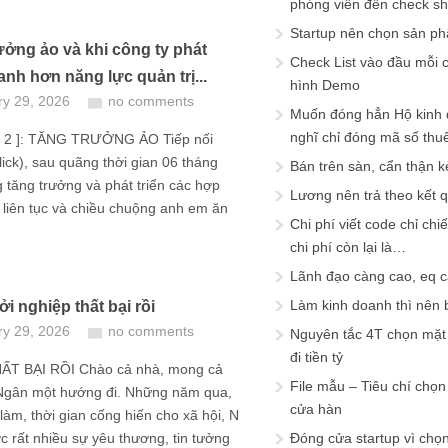
phóng viên đến check s
Startup nên chọn sản ph
ưởng ảo và khi công ty phát
Check List vào đầu mỗi c
anh hơn năng lực quản trị...
hình Demo
ry 29, 2026
no comments
Muốn đóng hẳn Hộ kinh 
nghĩ chỉ đóng mã số thu
 2 ]: TĂNG TRƯỞNG ẢO Tiếp nối
lick), sau quãng thời gian 06 tháng
Bán trên sàn, cẩn thận k
tăng trưởng và phát triển các hợp
Lương nên trả theo kết 
liên tục và chiều chuộng anh em ăn
Chi phí viết code chỉ ch
chi phí còn lại là…
Lãnh đạo càng cao, eq 
Làm kinh doanh thì nên bi
i nghiệp thất bại rồi
ry 29, 2026
no comments
Nguyên tắc 4T chọn mặt 
đi tiền tỷ
T BẠI RỒI Chào cả nhà, mong cả
File mẫu – Tiêu chí chọ
Ngân một hướng đi. Những năm qua,
cửa hàn
i làm, thời gian cống hiến cho xã hội, N
 rất nhiều sự yêu thương, tin tưởng
Đóng cửa startup vì chọ