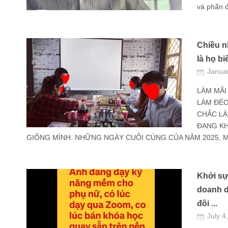
và phấn đ
Chiều n
là họ bi
Janua
LÀM MÃI
LÀM ĐÉO
CHẮC LÀ
ĐANG KH
GIỐNG MÌNH. NHỮNG NGÀY CUỐI CÙNG CỦA NĂM 2025, MÌ
Khởi sự
doanh d
đôi ...
July 4