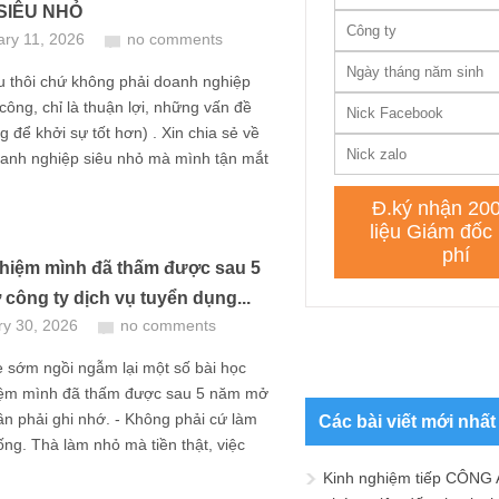
 SIÊU NHỎ
ary 11, 2026
no comments
u thôi chứ không phải doanh nghiệp
công, chỉ là thuận lợi, những vấn đề
g để khởi sự tốt hơn) . Xin chia sẻ về
anh nghiệp siêu nhỏ mà mình tận mắt
hiệm mình đã thấm được sau 5
công ty dịch vụ tuyển dụng...
ry 30, 2026
no comments
 sớm ngồi ngẫm lại một số bài học
iệm mình đã thấm được sau 5 năm mở
ần phải ghi nhớ. - Không phải cứ làm
Các bài viết mới nhất
sống. Thà làm nhỏ mà tiền thật, việc
Kinh nghiệm tiếp CÔNG 