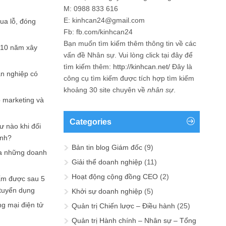
M: 0988 833 616
E: kinhcan24@gmail.com
hua lỗ, đóng
Fb: fb.com/kinhcan24
Bạn muốn tìm kiếm thêm thông tin về các
 10 năm xây
vấn đề
Nhân sự
. Vui lòng click tại đây để
tìm kiếm thêm:
http://kinhcan.net/
Đây là
ản nghiệp có
công cụ tìm kiếm được tích hợp tìm kiếm
khoảng 30 site chuyên về
nhân sự
.
p marketing và
Categories
ư nào khi đối
ạnh?
Bản tin blog Giám đốc
(9)
a những doanh
Giải thể doanh nghiệp
(11)
Hoạt động cộng đồng CEO
(2)
ấm được sau 5
 tuyển dụng
Khởi sự doanh nghiệp
(5)
ng mại điện tử
Quản trị Chiến lược – Điều hành
(25)
Quản trị Hành chính – Nhân sự – Tổng