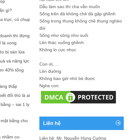
hop
Dẫu làm sao thì cha vẫn muốn
ẩn gì?
Sống trên đá không chê đá gập ghềnh
a trực, có chụp
Sống trong thung không chê thung nghèo
đói
Sống như sông như suối
doanh thì đừng
Lên thác xuống ghềnh
ế là xong
Không lo cực nhọc
ẻo bị sàn lừa
...
quả và năng lực
Con ơi, ...
iếm 40% tổng
Lên đường
Không bao giờ nhỏ bé được
Nghe con.
càng thấp
ết đối thủ là ai
bằng – sai 1 ly
n mặt bằng cho
Liên hệ
n nhầm co-
Liên hệ: Mr. Nguyễn Hùng Cường