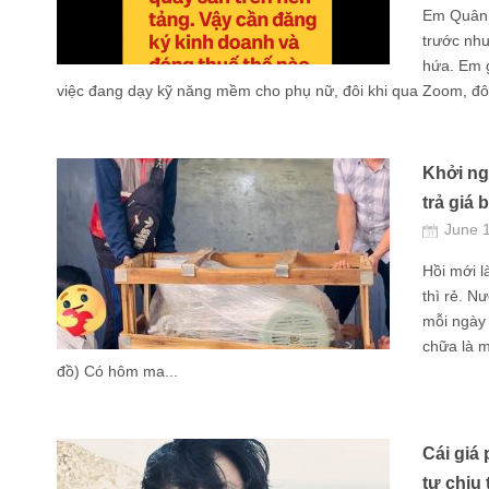
Em Quân x
trước như
hứa. Em 
việc đang dạy kỹ năng mềm cho phụ nữ, đôi khi qua Zoom, đôi 
Khởi ng
trả giá 
June 
Hồi mới l
thì rẻ. N
mỗi ngày 
chữa là m
đồ) Có hôm ma...
Cái giá 
tự chịu 