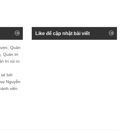
Like để cập nhật bài viết
 lược, Quản
, Quản trị
 trị rủi ro
 sẻ bởi
n sự Nguyễn
thành viên