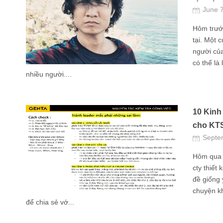
June 
Hôm trước
tại. Một 
người của
có thể là
nhiều người....
10 Kinh
cho KTS
Septe
Hôm qua n
cty thiết
đề giống 
chuyện kh
để chia sẻ vớ...