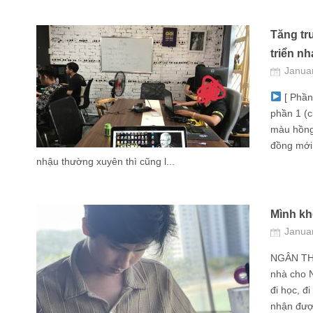
Tăng tr
triển nh
Janua
[ Phần
phần 1 (c
màu hồng 
đồng mới 
nhậu thường xuyên thì cũng l...
Mình khở
Janua
NGÂN THẤ
nhà cho 
đi học, đ
nhận được