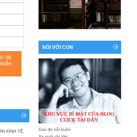
NÓI VỚI CON
Cao đo nỗi buồn
AN KINH TẾ,
Xa nuôi chí lớn