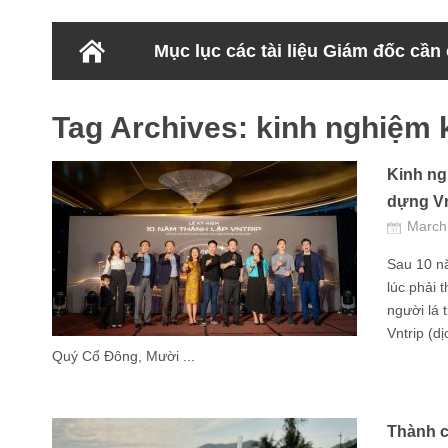
Mục lục các tài liệu Giám đốc cần
Tag Archives:
kinh nghiệm 
Kinh ng
dựng Vn
March
Sau 10 nă
lúc phải t
người lá 
Vntrip (d
Quý Cổ Đông, Mười ...
Thành c