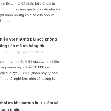
in lỗi anh vì đã nhận lời viết bài từ
ng hôm nay mới gửi lại đầy đủ như đã
ghi nhận những chia sẻ của anh về
khi ...
hiệp với những bài học không
bằng tiền mà trả bằng rất ...
16, 2025
no comments
àm, in tem nhãn ít thì giá cao, in nhiều
ương mạnh tay in hẳn 10.000 cái dù
chỉ đi được 2-3 hủ. (đoạn này tự bào
ình phải nghĩ lớn, nhìn về tương lai
phải trả khi startup là.. tự làm và
trách nhiệm...