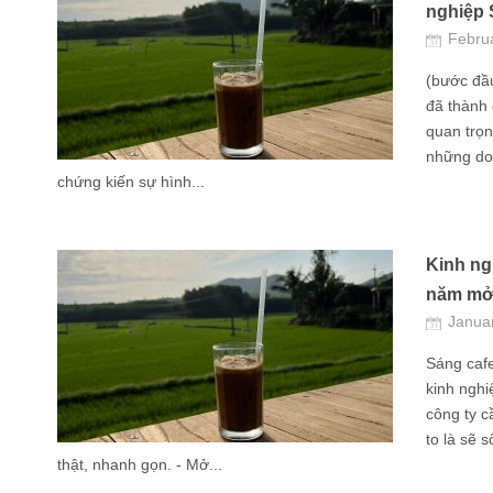
nghiệp
Febru
(bước đầ
đã thành 
quan trọn
những do
chứng kiến sự hình...
Kinh ng
năm mở 
Janua
Sáng cafe
kinh ngh
công ty c
to là sẽ 
thật, nhanh gọn. - Mở...