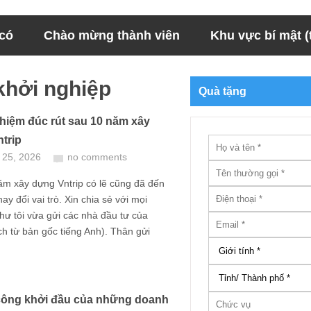
 có
Chào mừng thành viên
Khu vực bí mật (t
khởi nghiệp
Quà tặng
hiệm đúc rút sau 10 năm xây
trip
 25, 2026
no comments
m xây dựng Vntrip có lẽ cũng đã đến
hay đổi vai trò. Xin chia sẻ với mọi
thư tôi vừa gửi các nhà đầu tư của
ịch từ bản gốc tiếng Anh). Thân gửi
ông khởi đầu của những doanh