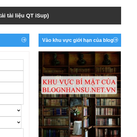
ải tài liệu QT iSup)
Vào khu vực giới hạn của blog