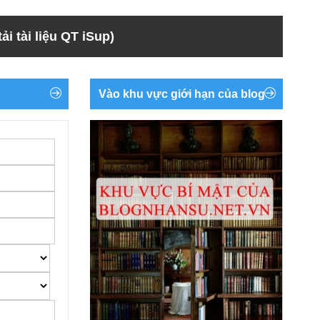
ải tài liệu QT iSup)
Vào khu vực giới hạn của blog