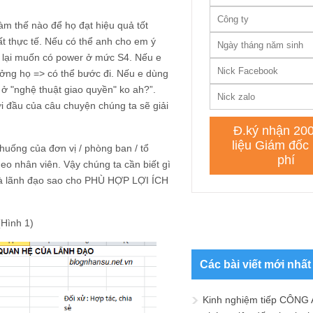
àm thế nào để họ đạt hiệu quả tốt
rất thực tế. Nếu có thể anh cho em ý
g lại muốn có power ở mức S4. Nếu e
tưởng họ => có thể bước đi. Nếu e dùng
 ở "nghệ thuật giao quyền" ko ah?”.
i đầu của câu chuyện chúng ta sẽ giải
 huống của đơn vị / phòng ban / tổ
heo nhân viên. Vậy chúng ta cần biết gì
và lãnh đạo sao cho PHÙ HỢP LỢI ÍCH
(Hình 1)
Các bài viết mới nhất
Kinh nghiệm tiếp CÔNG 