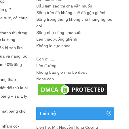
hop
Dẫu làm sao thì cha vẫn muốn
ẩn gì?
Sống trên đá không chê đá gập ghềnh
a trực, có chụp
Sống trong thung không chê thung nghèo
đói
Sống như sông như suối
doanh thì đừng
Lên thác xuống ghềnh
ế là xong
Không lo cực nhọc
ẻo bị sàn lừa
...
quả và năng lực
Con ơi, ...
iếm 40% tổng
Lên đường
Không bao giờ nhỏ bé được
Nghe con.
càng thấp
ết đối thủ là ai
bằng – sai 1 ly
n mặt bằng cho
Liên hệ
n nhầm co-
Liên hệ: Mr. Nguyễn Hùng Cường