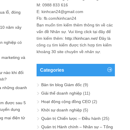
M: 0988 833 616
E: kinhcan24@gmail.com
hua lỗ, đóng
Fb: fb.com/kinhcan24
Bạn muốn tìm kiếm thêm thông tin về các
 10 năm xây
vấn đề
Nhân sự
. Vui lòng click tại đây để
tìm kiếm thêm:
http://kinhcan.net/
Đây là
ản nghiệp có
công cụ tìm kiếm được tích hợp tìm kiếm
khoảng 30 site chuyên về
nhân sự
.
p marketing và
Categories
ư nào khi đối
ạnh?
Bản tin blog Giám đốc
(9)
a những doanh
Giải thể doanh nghiệp
(11)
Hoạt động cộng đồng CEO
(2)
ấm được sau 5
 tuyển dụng
Khởi sự doanh nghiệp
(5)
ng mại điện tử
Quản trị Chiến lược – Điều hành
(25)
Quản trị Hành chính – Nhân sự – Tổng