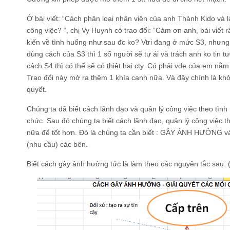
Ở bài viết: “Cách phân loại nhân viên của anh Thành Kido và l
công việc? “, chị Vy Huynh có trao đổi: “Cảm ơn anh, bài viết 
kiến về tình huống như sau đc ko? Vtri đang ở mức S3, nhưn
dùng cách của S3 thì 1 số người sẽ tự ái và trách anh ko tin 
cách S4 thì có thể sẽ có thiệt hại cty. Có phải vde của em nằm
Trao đổi này mở ra thêm 1 khía cạnh nữa. Và đây chính là khở
quyết.
Chúng ta đã biết cách lãnh đạo và quản lý công việc theo tình
chức. Sau đó chúng ta biết cách lãnh đạo, quản lý công việc t
nữa để tốt hơn. Đó là chúng ta cần biết : GÂY ẢNH HƯỞNG 
(nhu cầu) các bên.
Biết cách gây ảnh hưởng tức là làm theo các nguyên tắc sau: 