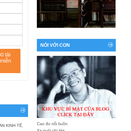
NÓI VỚI CON
Cao đo nỗi buồn
AN KINH TẾ,
Xa nuôi chí lớn