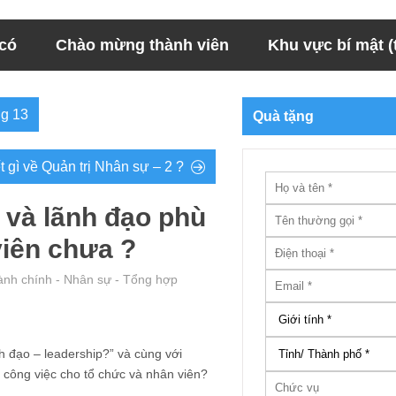
 có
Chào mừng thành viên
Khu vực bí mật (t
ng 13
Quà tặng
 gì về Quản trị Nhân sự – 2 ?
 và lãnh đạo phù
viên chưa ?
ành chính - Nhân sự - Tổng hợp
h đạo – leadership?” và cùng với
 công việc cho tổ chức và nhân viên?