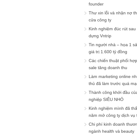
founder
Thư xin lỗi và nhận nợ t
cửa công ty
Kinh nghiệm đúc rút sau
dựng Vntrip
Tin người nhà – họa 1 s
giá trị 1.600 tỷ đồng
Các chiến thuật phối hợ
sale tăng doanh thu
Làm marketing online nh
thủ đã làm trước quá m
Thành công khởi đầu củ
nghiệp SIÊU NHỎ
Kinh nghiệm mình đã th
năm mở công ty dịch vụ
Chi phí kinh doanh thươ
ngành health và beauty