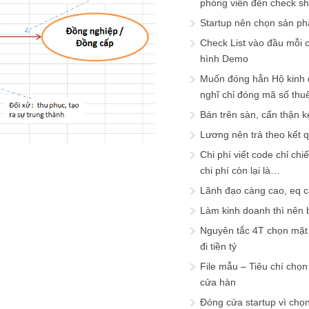
phóng viên đến check s
Startup nên chọn sản ph
Check List vào đầu mỗi c
hình Demo
Muốn đóng hẳn Hộ kinh 
nghĩ chỉ đóng mã số thu
Bán trên sàn, cẩn thận k
Lương nên trả theo kết 
Chi phí viết code chỉ ch
chi phí còn lại là…
Lãnh đạo càng cao, eq 
Làm kinh doanh thì nên bi
Nguyên tắc 4T chọn mặt 
đi tiền tỷ
File mẫu – Tiêu chí chọ
cửa hàn
Đóng cửa startup vì chọ