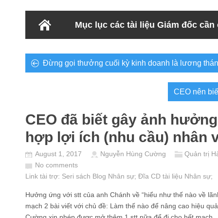
Mục lục các tài liệu Giám đốc cần
Đừng gọi thưởng cuối kỳ kinh doanh là lương thá
CEO nên biết
CEO đã biết gây ảnh hưởng
hợp lợi ích (nhu cầu) nhân 
August 1, 2017
Nguyễn Hùng Cường
Quản trị H
No comments
Link tài trợ:
Seri sách Blog Nhân sự
; Đĩa CD
tài liệu Nhân sự
;
Hưởng ứng với stt của anh Chánh về “hiểu như thế nào về lãn
mạch 2 bài viết với chủ đề: Làm thế nào để nâng cao hiệu quả
Cường xin phép được mở thêm 1 stt nữa để đi cho hết mạch.