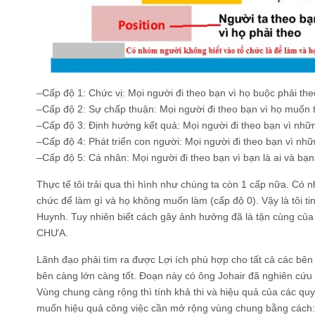
–Cấp độ 1: Chức vị: Mọi người đi theo bạn vì họ buộc phải the
–Cấp độ 2: Sự chấp thuận: Mọi người đi theo bạn vì họ muốn 
–Cấp độ 3: Định hướng kết quả: Mọi người đi theo bạn vì nhữ
–Cấp độ 4: Phát triển con người: Mọi người đi theo bạn vì nh
–Cấp độ 5: Cá nhân: Mọi người đi theo bạn vì bạn là ai và bạn 
Thực tế tôi trải qua thì hình như chúng ta còn 1 cấp nữa. Có 
chức để làm gì và họ không muốn làm (cấp độ 0). Vậy là tôi tin
Huynh. Tuy nhiên biết cách gây ảnh hưởng đã là tận cùng của
CHƯA.
Lãnh đạo phải tìm ra được Lợi ích phù hợp cho tất cả các bên 
bên càng lớn càng tốt. Đoạn này có ông Johair đã nghiên cứu
Vùng chung càng rộng thì tính khả thi và hiệu quả của các quy
muốn hiệu quả công việc cần mở rộng vùng chung bằng cách: