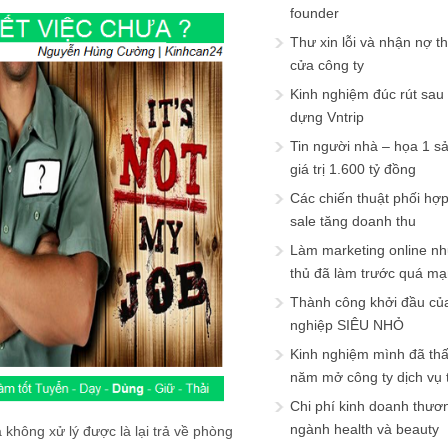
founder
Thư xin lỗi và nhận nợ t
cửa công ty
Kinh nghiệm đúc rút sau
dựng Vntrip
Tin người nhà – họa 1 s
giá trị 1.600 tỷ đồng
Các chiến thuật phối hợ
sale tăng doanh thu
Làm marketing online nh
thủ đã làm trước quá m
Thành công khởi đầu củ
nghiệp SIÊU NHỎ
Kinh nghiệm mình đã th
năm mở công ty dịch vụ
Chi phí kinh doanh thươ
ngành health và beauty
à không xử lý được là lại trả về phòng