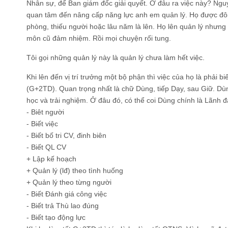
Nhân sự, để Ban giám đốc giải quyết. Ở đâu ra việc này? Ngu
quan tâm đến nâng cấp năng lực anh em quản lý. Họ được đôn 
phòng, thiếu người hoặc lâu năm là lên. Họ lên quản lý nhưng
môn cũ đảm nhiệm. Rồi mọi chuyện rối tung.
Tôi gọi những quản lý này là quản lý chưa làm hết việc.
Khi lên đến vị trí trưởng một bộ phận thì việc của họ là phải b
(G+2TD). Quan trọng nhất là chữ Dùng, tiếp Dạy, sau Giữ. Dù
học và trải nghiệm. Ở đâu đó, có thể coi Dùng chính là Lãnh đạ
- Biêt người
- Biết việc
- Biết bố tri CV, đinh biên
- Biết QL CV
+ Lập kế hoạch
+ Quản lý (lđ) theo tình huống
+ Quản lý theo từng người
- Biết Đánh giá công việc
- Biết trả Thù lao đúng
- Biết tạo động lực