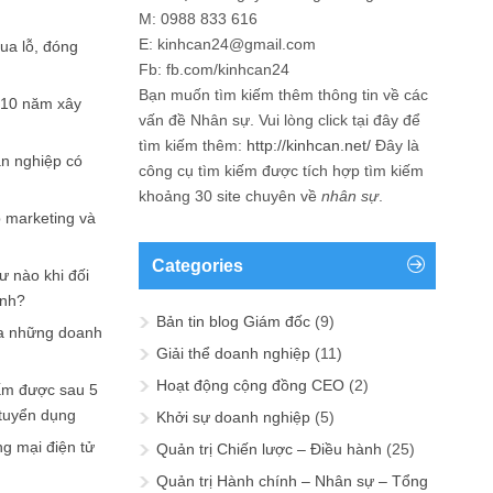
M: 0988 833 616
E: kinhcan24@gmail.com
hua lỗ, đóng
Fb: fb.com/kinhcan24
Bạn muốn tìm kiếm thêm thông tin về các
 10 năm xây
vấn đề
Nhân sự
. Vui lòng click tại đây để
tìm kiếm thêm:
http://kinhcan.net/
Đây là
ản nghiệp có
công cụ tìm kiếm được tích hợp tìm kiếm
khoảng 30 site chuyên về
nhân sự
.
p marketing và
Categories
ư nào khi đối
ạnh?
Bản tin blog Giám đốc
(9)
a những doanh
Giải thể doanh nghiệp
(11)
Hoạt động cộng đồng CEO
(2)
ấm được sau 5
 tuyển dụng
Khởi sự doanh nghiệp
(5)
ng mại điện tử
Quản trị Chiến lược – Điều hành
(25)
Quản trị Hành chính – Nhân sự – Tổng