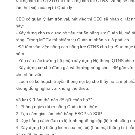
Khi họ làm tốt G+2TD thì tức là họ làm tốt QTNS. Và họ sẽ đạ
làm hết việc của vị trí Quản lý.
CEO có quản lý làm tròn vai, hết việc thì CEO sẽ nhàn đi rất
hãy:
- Xây dựng cho ra được bộ tiêu chuẩn năng lực Quản lý, mô tả
ràng. Trong MTCV thì nhiệm vụ Quản trị nhân sự là phải có.
- Để tâm vào việc nâng cao năng lực QTNS cho họ. Đưa mục t
năm.
- Yêu cầu các trưởng bộ phận xây dựng Hệ thống QTNS cho r
- Xây dựng cơ chế đánh giá và thưởng riêng cho TBP gắn với
cho nhân viên.
- Luôn có kế hoạch truyền thông nội bộ cho thấy họ là một p
không đồng nghĩa với không thể thiếu.
Và lưu ý “Làm thế nào để giữ chân họ?” :
1. Phòng ngừa rủi ro bằng Quản trị tri thức
2. Tạo cảm giác làm chủ bằng ESOP và SOP
3. Dạy bằng cách đưa ra lộ trình nghề nghiệp (lộ trình công d
4. Xây dựng hệ thống kiểm soát nội bộ (bảo mật thông tin) bằn
bảo mật thông tin. Và…