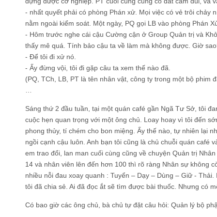
dựng được cơ nghiệp. PT cuối cùng cũng có đất cắm dùi, và v
- nhất quyết phải có phòng Phán xử. Mọi việc có vẻ trôi chảy 
nằm ngoài kiểm soát. Một ngày, PQ gọi LB vào phòng Phán X
- Hôm trước nghe cái cậu Cường cận ở Group Quản trị và Khở
thấy mê quá. Tính bảo cậu ta về làm mà không được. Giờ sa
- Để tôi đi xử nó.
- Ấy đừng vội, tôi đi gặp câu ta xem thế nào đã.
(PQ, TCh, LB, PT là tên nhân vật, công ty trong một bộ phim đ
…
Sáng thứ 2 đầu tuần, tại một quán café gần Ngã Tư Sở, tôi đ
cuộc hẹn quan trọng với một ông chủ. Loay hoay vì tôi đến s
phong thủy, tí chém cho bon miệng. Ấy thế nào, tự nhiên lại n
ngồi cạnh cậu luôn. Anh bạn tôi cũng là chủ chuỗi quán café và
em trao đổi, lan man cuối cùng cũng về chuyện Quản trị Nhâ
14 và nhân viên lên đến hơn 100 thì rõ ràng Nhân sự không cò
nhiều nỗi đau xoay quanh : Tuyển – Dạy – Dùng – Giữ - Thải. 
tôi đã chia sẻ. Ai đã đọc ắt sẽ tìm được bài thuốc. Nhưng có mộ
Có bao giờ các ông chủ, bà chủ tự đặt câu hỏi: Quản lý bộ ph