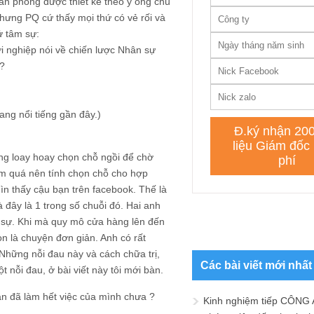
ăn phòng được thiết kế theo ý ông chủ
nhưng PQ cứ thấy mọi thứ có vẻ rối và
ử tâm sự:
i nghiệp nói về chiến lược Nhân sự
o?
ang nổi tiếng gần đây.)
ang loay hoay chọn chỗ ngồi để chờ
ớm quá nên tính chọn chỗ cho hợp
hìn thấy cậu bạn trên facebook. Thế là
 đây là 1 trong số chuỗi đó. Hai anh
n sự. Khi mà quy mô cửa hàng lên đến
n là chuyện đơn giản. Anh có rất
Những nỗi đau này và cách chữa trị,
Các bài viết mới nhất
t nỗi đau, ở bài viết này tôi mới bàn.
ận đã làm hết việc của mình chưa ?
Kinh nghiệm tiếp CÔNG 