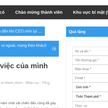
 có
Chào mừng thành viên
Khu vực bí mật (t
o đến khi CEO nhìn lại …
Quà tặng
 ra ngoài, mang theo khách
 việc của mình
trị Hành chính - Nhân sự - Tổng
 năm chật vật chiến đấu cũng đã gây