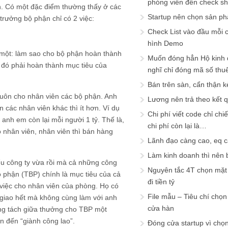
phóng viên đến check s
ên. Có một đặc điểm thường thấy ở các
Startup nên chọn sản ph
 trưởng bộ phận chỉ có 2 việc:
Check List vào đầu mỗi c
hình Demo
 một: làm sao cho bộ phận hoàn thành
Muốn đóng hẳn Hộ kinh 
 đó phải hoàn thành mục tiêu của
nghĩ chỉ đóng mã số thu
Bán trên sàn, cẩn thận k
luôn cho nhân viên các bộ phận. Anh
Lương nên trả theo kết 
 các nhân viên khác thì ít hơn. Ví dụ
Chi phí viết code chỉ ch
anh em còn lại mỗi người 1 tỷ. Thế là,
chi phí còn lại là…
o nhân viên, nhân viên thì bán hàng
Lãnh đạo càng cao, eq 
Làm kinh doanh thì nên bi
iểu công ty vừa rồi mà cả những công
Nguyên tắc 4T chọn mặt 
ộ phận (TBP) chính là mục tiêu của cả
đi tiền tỷ
 việc cho nhân viên của phòng. Họ có
File mẫu – Tiêu chí chọ
 giao hết mà không cùng làm với anh
cửa hàn
ông tách giữa thưởng cho TBP một
 đến “giành công lao”.
Đóng cửa startup vì chọ