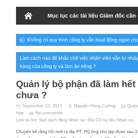
Mục lục các tài liệu Giám đốc cần
Không có quy trình công ty vẫn hoạt động ngon ch
Làm cách nào để khắc chế việc nhân viên vẫn tự nhảy
hàng của công ty và làm ăn riêng ?
Quản lý bộ phận đã làm hết
chưa ?
September 13, 2017
Nguyễn Hùng Cường
Quản 
hợp
No comments
Link tài trợ:
Seri sách Blog Nhân sự
; Đĩa CD
tài liệu Nhân sự
;
Chuyện kể rằng hồi mới ra lập PT, PQ ông chủ tập đoàn sau 3