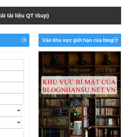
ải tài liệu QT iSup)
Vào khu vực giới hạn của blog