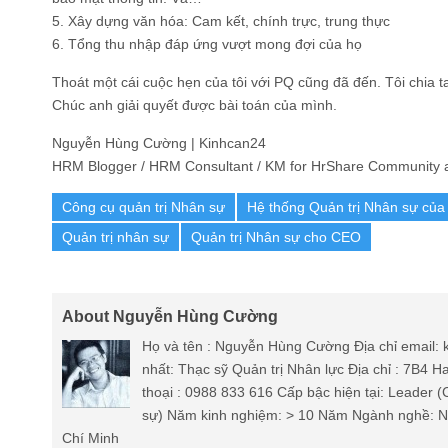
5. Xây dựng văn hóa: Cam kết, chính trực, trung thực
6. Tổng thu nhập đáp ứng vượt mong đợi của họ
Thoát một cái cuộc hẹn của tôi với PQ cũng đã đến. Tôi chia t
Chúc anh giải quyết được bài toán của mình.
Nguyễn Hùng Cường | Kinhcan24
HRM Blogger / HRM Consultant / KM for HrShare Community a
Công cụ quản trị Nhân sự
Hệ thống Quản trị Nhân sự của
Quản trị nhân sự
Quản trị Nhân sự cho CEO
About Nguyễn Hùng Cường
Họ và tên : Nguyễn Hùng Cường Địa chỉ email
nhất: Thạc sỹ Quản trị Nhân lực Địa chỉ : 7B4 
thoại : 0988 833 616 Cấp bậc hiện tại: Leader 
sự) Năm kinh nghiệm: > 10 Năm Ngành nghề: Nh
Chí Minh