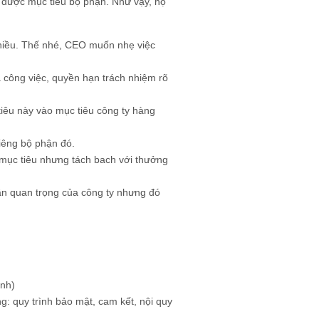
t được mục tiêu bộ phận. Như vậy, họ
 nhiều. Thế nhé, CEO muốn nhẹ việc
 công việc, quyền hạn trách nhiệm rõ
iêu này vào mục tiêu công ty hàng
iêng bộ phận đó.
 mục tiêu nhưng tách bach với thưởng
hần quan trọng của công ty nhưng đó
anh)
g: quy trình bảo mật, cam kết, nội quy