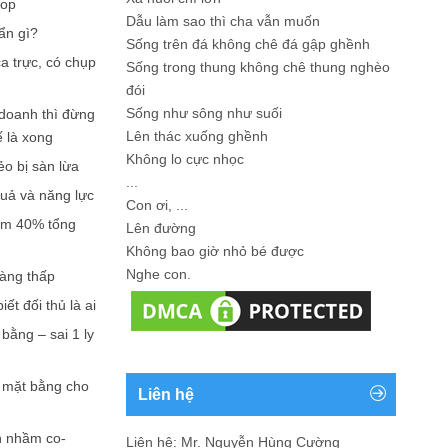
hop
Dẫu làm sao thì cha vẫn muốn
ẩn gì?
Sống trên đá không chê đá gập ghềnh
a trực, có chụp
Sống trong thung không chê thung nghèo
đói
Sống như sông như suối
doanh thì đừng
Lên thác xuống ghềnh
ế là xong
Không lo cực nhọc
ẻo bị sàn lừa
...
quả và năng lực
Con ơi, ...
iếm 40% tổng
Lên đường
Không bao giờ nhỏ bé được
Nghe con.
càng thấp
ết đối thủ là ai
bằng – sai 1 ly
n mặt bằng cho
Liên hệ
n nhầm co-
Liên hệ: Mr. Nguyễn Hùng Cường