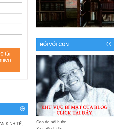
NÓI VỚI CON
Cao đo nỗi buồn
AN KINH TẾ,
Xa nuôi chí lớn