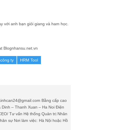
ay với anh bạn giỏi giang và ham học.
t Blognhansu.net.vn
 công ty
HRM Tool
: kinhcan24@gmail.com Bằng cấp cao
Ha Dinh – Thanh Xuan – Ha Noi Điện
(CEO/ Tư vấn Hệ thống Quản trị Nhân
ân sự Nơi làm việc: Hà Nội hoặc Hồ