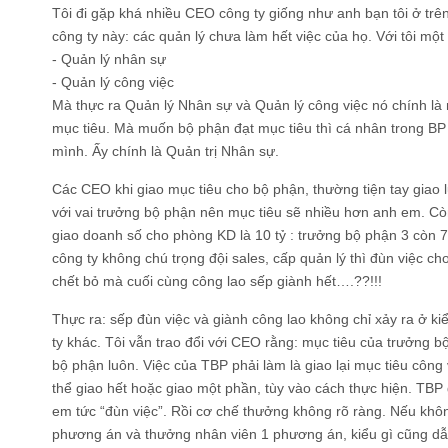
Tôi đi gặp khá nhiều CEO công ty giống như anh bạn tôi ở tr
công ty này: các quản lý chưa làm hết việc của họ. Với tôi một
- Quản lý nhân sự
- Quản lý công việc
Mà thực ra Quản lý Nhân sự và Quản lý công việc nó chính là
mục tiêu. Mà muốn bộ phận đạt mục tiêu thì cá nhân trong BP
mình. Ấy chính là Quản trị Nhân sự.
Các CEO khi giao mục tiêu cho bộ phận, thường tiện tay giao 
với vai trưởng bộ phận nên mục tiêu sẽ nhiều hơn anh em. Còn
giao doanh số cho phòng KD là 10 tỷ : trưởng bộ phận 3 còn 7 
công ty không chú trọng đội sales, cấp quản lý thì đùn việc ch
chết bỏ mà cuối cùng công lao sếp giành hết….??!!!
Thực ra: sếp đùn việc và giành công lao không chỉ xảy ra ở k
ty khác. Tôi vẫn trao đổi với CEO rằng: mục tiêu của trưởng b
bộ phận luôn. Việc của TBP phải làm là giao lại mục tiêu công
thể giao hết hoặc giao một phần, tùy vào cách thực hiện. TBP
em tức “đùn việc”. Rồi cơ chế thưởng không rõ ràng. Nếu kh
phương án và thưởng nhân viên 1 phương án, kiểu gì cũng dẫn