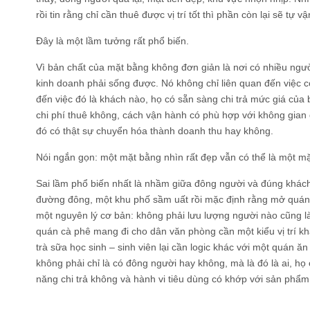
rồi tin rằng chỉ cần thuê được vị trí tốt thì phần còn lại sẽ tự v
Đây là một lầm tưởng rất phổ biến.
Vì bản chất của mặt bằng không đơn giản là nơi có nhiều ngườ
kinh doanh phải sống được. Nó không chỉ liên quan đến việc 
đến việc đó là khách nào, họ có sẵn sàng chi trả mức giá củ
chi phí thuê không, cách vận hành có phù hợp với không gian
đó có thật sự chuyển hóa thành doanh thu hay không.
Nói ngắn gọn: một mặt bằng nhìn rất đẹp vẫn có thể là một mặ
Sai lầm phổ biến nhất là nhầm giữa đông người và đúng khác
đường đông, một khu phố sầm uất rồi mặc định rằng mở quán
một nguyên lý cơ bản: không phải lưu lượng người nào cũng l
quán cà phê mang đi cho dân văn phòng cần một kiểu vị trí kh
trà sữa học sinh – sinh viên lại cần logic khác với một quán ăn
không phải chỉ là có đông người hay không, mà là đó là ai, họ
năng chi trả không và hành vi tiêu dùng có khớp với sản phẩ