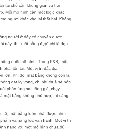
 tại chỗ cần không gian và trải
p. Mỗi mô hình cần một logic khác
hưng người khác vào lại thất bại. Không
 dòng người ở đây có chuyển được
i này, thì “mặt bằng đẹp” chỉ là đẹp
ả năng nuôi mô hình. Trong F&B, mặt
phải tồn tại. Một vị trí đắc địa
ện lớn. Khi đó, mặt bằng không còn là
không đạt kỳ vọng, chi phí thuê sẽ bóp
uỗi phản ứng sai: tăng giá, chạy
là mặt bằng không phù hợp, thì càng
ực tế, mặt bằng luôn phải được nhìn
 phẩm và năng lực vận hành. Một vị trí
 gánh nặng với một mô hình chưa đủ