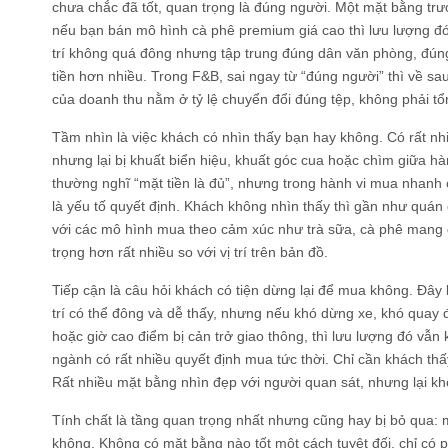
chưa chắc đã tốt, quan trọng là đúng người. Một mặt bằng trư
nếu bạn bán mô hình cà phê premium giá cao thì lưu lượng đó
trí không quá đông nhưng tập trung đúng dân văn phòng, đúng
tiền hơn nhiều. Trong F&B, sai ngay từ “đúng người” thì về sau
của doanh thu nằm ở tỷ lệ chuyển đổi đúng tệp, không phải tổ
Tầm nhìn là việc khách có nhìn thấy bạn hay không. Có rất n
nhưng lại bị khuất biển hiệu, khuất góc cua hoặc chìm giữa h
thường nghĩ “mặt tiền là đủ”, nhưng trong hành vi mua nhanh
là yếu tố quyết định. Khách không nhìn thấy thì gần như quán c
với các mô hình mua theo cảm xúc như trà sữa, cà phê mang đ
trọng hơn rất nhiều so với vị trí trên bản đồ.
Tiếp cận là câu hỏi khách có tiện dừng lại để mua không. Đây l
trí có thể đông và dễ thấy, nhưng nếu khó dừng xe, khó quay đ
hoặc giờ cao điểm bị cản trở giao thông, thì lưu lượng đó vẫ
ngành có rất nhiều quyết định mua tức thời. Chỉ cần khách thấ
Rất nhiều mặt bằng nhìn đẹp với người quan sát, nhưng lại kh
Tính chất là tầng quan trọng nhất nhưng cũng hay bị bỏ qua:
không. Không có mặt bằng nào tốt một cách tuyệt đối, chỉ có