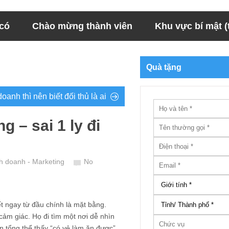
 có
Chào mừng thành viên
Khu vực bí mật (t
Quà tặng
oanh thì nên biết đối thủ là ai
 – sai 1 ly đi
nh doanh - Marketing
No
 ngay từ đầu chính là mặt bằng.
cảm giác. Họ đi tìm một nơi dễ nhìn
ìn tổng thể thấy “có vẻ làm ăn được”,