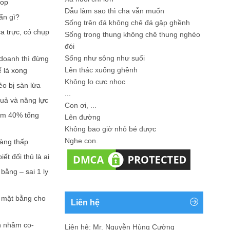
hop
Dẫu làm sao thì cha vẫn muốn
ẩn gì?
Sống trên đá không chê đá gập ghềnh
a trực, có chụp
Sống trong thung không chê thung nghèo
đói
Sống như sông như suối
doanh thì đừng
Lên thác xuống ghềnh
ế là xong
Không lo cực nhọc
ẻo bị sàn lừa
...
quả và năng lực
Con ơi, ...
iếm 40% tổng
Lên đường
Không bao giờ nhỏ bé được
Nghe con.
càng thấp
ết đối thủ là ai
bằng – sai 1 ly
n mặt bằng cho
Liên hệ
n nhầm co-
Liên hệ: Mr. Nguyễn Hùng Cường