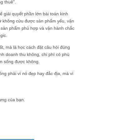
g thuê”.
 giải quyết phần lớn bài toán kinh
chứ không cứu được sản phẩm yếu, vận
, sản phẩm phù hợp và vận hành chắc
gic.
hất, mà là học cách đặt câu hỏi đúng
h doanh thu không, chi phí có phù
òn sống được không.
ng phải vì nó đẹp hay đắc địa, mà vì
ựng của bạn.