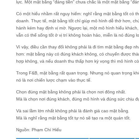
lực. Một mặt bằng “đáng tiền” chưa chắc là một mặt bằng “đán
Có một hiểu nhầm rất nguy hiểm: nghĩ rằng mặt bằng tốt có thể
doanh. Thực tế, mặt bằng tốt chỉ giúp mô hình dễ thở hơn, 
hành kém hay định vị mờ. Ngược lại, một mô hình hiểu khách
vẫn có thể sống tốt ở vị trí không hoàn hảo, miễn là nó đúng lo
Vì vậy, điều cần thay đổi không phải là đi tìm mặt bằng đẹp n
hơn: mặt bằng này có đúng khách không, có chuyển được thàn
hợp không, và nếu doanh thu thấp hơn kỳ vọng thì mô hình c
Trong F&B, mặt bằng rất quan trọng. Nhưng nó quan trọng khô
nó là nơi chiến lược chạm vào thực tế.
Chọn đúng mặt bằng không phải là chọn nơi đông nhất.
Mà là chọn nơi đúng khách, đúng mô hình và đúng sức chịu đ
Và sai lầm lớn nhất không phải là đánh giá cao mặt bằng.
Mà là nghĩ rằng mặt bằng tốt tự nó sẽ tạo ra một quán tốt.
Nguồn: Phạm Chí Hiếu