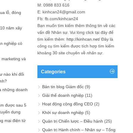
M: 0988 833 616
E: kinhcan24@gmail.com
hua lỗ, đóng
Fb: fb.com/kinhcan24
Bạn muốn tìm kiếm thêm thông tin về các
 10 năm xây
vấn đề
Nhân sự
. Vui lòng click tại đây để
tìm kiếm thêm:
http://kinhcan.net/
Đây là
ản nghiệp có
công cụ tìm kiếm được tích hợp tìm kiếm
khoảng 30 site chuyên về
nhân sự
.
p marketing và
Categories
ư nào khi đối
ạnh?
Bản tin blog Giám đốc
(9)
a những doanh
Giải thể doanh nghiệp
(11)
Hoạt động cộng đồng CEO
(2)
ấm được sau 5
 tuyển dụng
Khởi sự doanh nghiệp
(5)
ng mại điện tử
Quản trị Chiến lược – Điều hành
(25)
Quản trị Hành chính – Nhân sự – Tổng