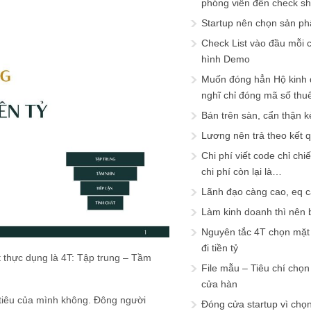
phóng viên đến check s
Startup nên chọn sản ph
Check List vào đầu mỗi c
hình Demo
Muốn đóng hẳn Hộ kinh 
nghĩ chỉ đóng mã số thu
Bán trên sàn, cẩn thận k
Lương nên trả theo kết 
Chi phí viết code chỉ ch
chi phí còn lại là…
Lãnh đạo càng cao, eq 
Làm kinh doanh thì nên bi
Nguyên tắc 4T chọn mặt 
đi tiền tỷ
thực dụng là 4T: Tập trung – Tầm
File mẫu – Tiêu chí chọ
cửa hàn
 tiêu của mình không. Đông người
Đóng cửa startup vì chọ