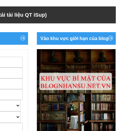
ải tài liệu QT iSup)
Vào khu vực giới hạn của blog