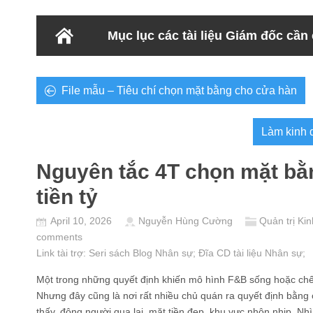
Mục lục các tài liệu Giám đốc cần
File mẫu – Tiêu chí chọn mặt bằng cho cửa hàn
Làm kinh d
Nguyên tắc 4T chọn mặt bằng
tiền tỷ
April 10, 2026
Nguyễn Hùng Cường
Quản trị Ki
comments
Link tài trợ:
Seri sách Blog Nhân sự
; Đĩa CD
tài liệu Nhân sự
;
Một trong những quyết định khiến mô hình F&B sống hoặc chết
Nhưng đây cũng là nơi rất nhiều chủ quán ra quyết định bằng 
thấy, đông người qua lại, mặt tiền đẹp, khu vực nhộn nhịp. Nh