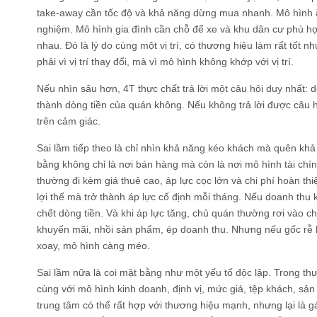
take-away cần tốc độ và khả năng dừng mua nhanh. Mô hình ăn
nghiệm. Mô hình gia đình cần chỗ để xe và khu dân cư phù hợ
nhau. Đó là lý do cùng một vị trí, có thương hiệu làm rất tốt n
phải vì vị trí thay đổi, mà vì mô hình không khớp với vị trí.
Nếu nhìn sâu hơn, 4T thực chất trả lời một câu hỏi duy nhất:
thành dòng tiền của quán không. Nếu không trả lời được câu hỏ
trên cảm giác.
Sai lầm tiếp theo là chỉ nhìn khả năng kéo khách mà quên kh
bằng không chỉ là nơi bán hàng mà còn là nơi mô hình tài chính 
thường đi kèm giá thuê cao, áp lực cọc lớn và chi phí hoàn thi
lợi thế mà trở thành áp lực cố định mỗi tháng. Nếu doanh thu 
chết dòng tiền. Và khi áp lực tăng, chủ quán thường rơi vào ch
khuyến mãi, nhồi sản phẩm, ép doanh thu. Nhưng nếu gốc rễ 
xoay, mô hình càng méo.
Sai lầm nữa là coi mặt bằng như một yếu tố độc lập. Trong th
cùng với mô hình kinh doanh, định vị, mức giá, tệp khách, sản
trung tâm có thể rất hợp với thương hiệu mạnh, nhưng lại là