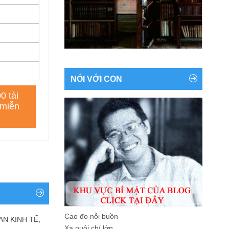
NÓI VỚI CON
Cao đo nỗi buồn
AN KINH TẾ,
Xa nuôi chí lớn