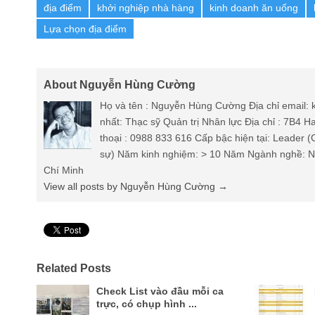
địa điểm
khởi nghiệp nhà hàng
kinh doanh ăn uống
Lựa chọn địa điểm
About Nguyễn Hùng Cường
Họ và tên : Nguyễn Hùng Cường Địa chỉ email
nhất: Thạc sỹ Quản trị Nhân lực Địa chỉ : 7B4 
thoại : 0988 833 616 Cấp bậc hiện tại: Leader 
sự) Năm kinh nghiệm: > 10 Năm Ngành nghề: Nh
Chí Minh
View all posts by Nguyễn Hùng Cường
→
Pin It
Related Posts
Check List vào đầu mỗi ca
trực, có chụp hình ...