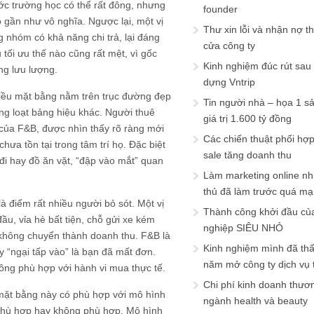
ớc trường học có thể rất đông, nhưng
founder
 gần như vô nghĩa. Ngược lại, một vị
Thư xin lỗi và nhận nợ t
 nhóm có khả năng chi trả, lại đáng
cửa công ty
 tối ưu thế nào cũng rất mệt, vì gốc
Kinh nghiệm đúc rút sau
ng lưu lượng.
dựng Vntrip
hiều mặt bằng nằm trên trục đường đẹp
Tin người nhà – họa 1 s
àng loạt bảng hiệu khác. Người thuê
giá trị 1.600 tỷ đồng
 của F&B, được nhìn thấy rõ ràng mới
Các chiến thuật phối hợ
hưa tồn tại trong tâm trí họ. Đặc biệt
sale tăng doanh thu
i hay đồ ăn vặt, “đập vào mắt” quan
Làm marketing online nh
thủ đã làm trước quá m
à điểm rất nhiều người bỏ sót. Một vị
Thành công khởi đầu củ
ầu, vỉa hè bất tiện, chỗ gửi xe kém
nghiệp SIÊU NHỎ
n không chuyển thành doanh thu. F&B là
Kinh nghiệm mình đã th
y “ngại tấp vào” là bạn đã mất đơn.
năm mở công ty dịch vụ
ông phù hợp với hành vi mua thực tế.
Chi phí kinh doanh thươ
 mặt bằng này có phù hợp với mô hình
ngành health và beauty
 phù hợp hay không phù hợp. Mô hình