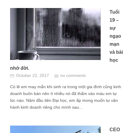
Tuổi
19 –
sự
ngạo
mạn
và bài
học
nhớ đời.
October 22, 2017
no comments
Có lẽ em may mắn khi sinh ra trong một gia đình cũng kinh
doanh buôn bán nên ít nhiều nó đã thấm vào máu em tự
lúc nào. Năm đầu tiên Đại học, em ấp mong muốn tự vận
hành kinh doanh riêng cho mình sau...
CEO