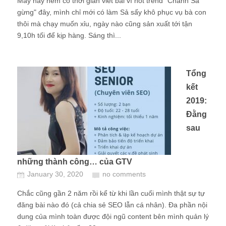
Mấy nay hem có thời gian viết bài vì hot trend "Chanh Sả
gừng" đây, mình chỉ mới có làm Sả sấy khô phục vụ bà con
thôi mà chạy muốn xỉu, ngày nào cũng sản xuất tới tận
9,10h tối để kịp hàng. Sáng thì...
Tổng
kết
2019:
Đằng
sau
những thành công… của GTV
January 30, 2020
no comments
Chắc cũng gần 2 năm rồi kể từ khi lần cuối mình thật sự tự
đăng bài nào đó (cả chia sẻ SEO lẫn cá nhân). Đa phần nội
dung của mình toàn được đội ngũ content bên mình quản lý