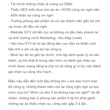
- Tài chính không nhiều & mang nợ 500tr.
- Thiếu SEO triển khai cho dự án, HCNS cũng xin nghỉ việc
- 40% nhân sự cứng xin nghỉ
- Trưởng phòng sản phẩm và cả các thành viên gắn bó với
cty trước đó đều xin nghỉ
- Website GTV rớt liên tục và không có dấu hiệu phanh lại
và ảnh hưởng mình Marketing - thu thập Leads.
- Văn hóa GTV thì bị tác động tiêu cực hẳn và khiến một
bầu trời u ám và áp lực tại công ty.
- Mình lúc đó ko giỏi tài chính, mới tập tành quản lý và vận
hành, và thú thật là trong việc nhìn và đánh giá nhân sự,
mình được mang tiếng là chả có tài năng gì vì lúc nào đánh
giá nhân sự cũng như hạch…
Điều này dẫn đến một bầu không khí u ám bao trùm toàn
bộ công ty, những thành viên còn lại cũng nghi ngờ sự lựa
chọn của họ? Mình có nên ở lại không hay xin nghỉ? Và tất
nhiên, những bạn ở phòng sản phẩm ở lại thì phải gánh
những dự án thiếu nhân sự, công việc gấp 3 4 lần...