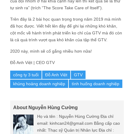
của đội nhóm ở hai khía cạnh này lên thì kết quả sẽ là thứ
tự sinh ra” (trích “The Score Take Care of Itself”).
Trên đây là 2 bài học quan trọng trong năm 2019 mà mình
đã học được. Viết hết lên đây để ghi lại những khó khăn,
cột mốc về hành trình phát triển ko chỉ của GTV mà đó còn
là cả quá trình vượt qua khó khăn của tập thể GTV.
2020 này, mình sẽ cố gắng nhiều hơn nữa!
Đỗ Anh Việt | CEO GTV
công ty 3 tuổi
Đỗ Anh Việt
GTV
khủng hoảng doanh nghiệp
tình huống doanh nghiệp
About Nguyễn Hùng Cường
Họ và tên : Nguyễn Hùng Cường Địa chỉ
email: kinhcan24@gmail.com Bằng cấp cao
nhất: Thạc sỹ Quản trị Nhân lực Địa chỉ :