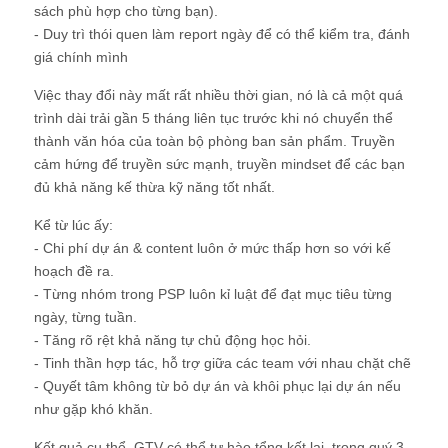
sách phù hợp cho từng bạn).
- Duy trì thói quen làm report ngày để có thể kiểm tra, đánh
giá chính mình
Việc thay đổi này mất rất nhiều thời gian, nó là cả một quá
trình dài trải gần 5 tháng liên tục trước khi nó chuyển thể
thành văn hóa của toàn bộ phòng ban sản phẩm. Truyền
cảm hứng để truyền sức mạnh, truyền mindset để các bạn
đủ khả năng kế thừa kỹ năng tốt nhất.
Kể từ lúc ấy:
- Chi phí dự án & content luôn ở mức thấp hơn so với kế
hoạch đề ra.
- Từng nhóm trong PSP luôn kỉ luật để đạt mục tiêu từng
ngày, từng tuần.
- Tăng rõ rệt khả năng tự chủ động học hỏi.
- Tinh thần hợp tác, hỗ trợ giữa các team với nhau chặt chẽ
- Quyết tâm không từ bỏ dự án và khôi phục lại dự án nếu
như gặp khó khăn.
Kết quả cụ thể, GTV có thể tự hào tổng kết lại, trong quý 3,