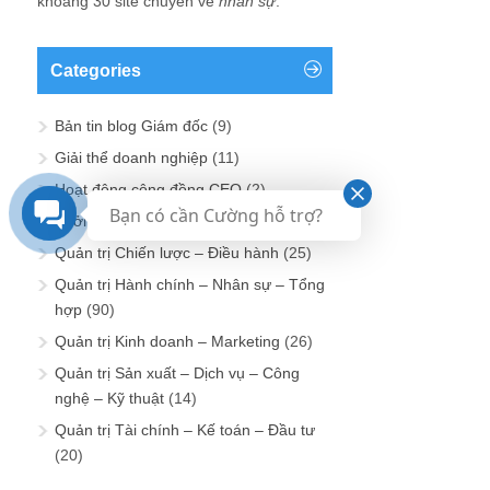
khoảng 30 site chuyên về
nhân sự
.
Categories
Bản tin blog Giám đốc
(9)
Giải thể doanh nghiệp
(11)
Hoạt động cộng đồng CEO
(2)
Bạn có cần Cường hỗ trợ?
Khởi sự doanh nghiệp
(5)
Quản trị Chiến lược – Điều hành
(25)
Quản trị Hành chính – Nhân sự – Tổng
hợp
(90)
Quản trị Kinh doanh – Marketing
(26)
Quản trị Sản xuất – Dịch vụ – Công
nghệ – Kỹ thuật
(14)
Quản trị Tài chính – Kế toán – Đầu tư
(20)