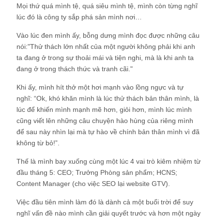
Mọi thứ quá mình tệ, quá siêu mình tệ, mình còn từng nghĩ
lúc đó là công ty sắp phá sản mình nơi…
Vào lúc đen mình ấy, bỗng dưng mình đọc được những câu
nói:"Thử thách lớn nhất của một người không phải khi anh
ta đang ở trong sự thoải mái và tiện nghi, mà là khi anh ta
đang ở trong thách thức và tranh cãi."
Khi ấy, mình hít thở một hơi mạnh vào lồng ngực và tự
nghĩ: “Ok, khó khăn mình là lúc thử thách bản thân mình, là
lúc để khiến mình mạnh mẽ hơn, giỏi hơn, mình lúc mình
cũng viết lên những câu chuyện hào hùng của riêng mình
để sau này nhìn lại mà tự hào về chính bản thân mình vì đã
không từ bỏ!”.
Thế là mình bay xuống cùng một lúc 4 vai trò kiêm nhiệm từ
đầu tháng 5: CEO; Trưởng Phòng sản phẩm; HCNS;
Content Manager (cho việc SEO lại website GTV).
Việc đầu tiên mình làm đó là dành cả một buổi trời để suy
nghĩ vấn đề nào mình cần giải quyết trước và hơn một ngày