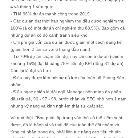
4 và tháng 1 vừa qua:
- Tỉ lệ 96% dự án thành công trong 2019
- Các dự án đạt thời hạn nghiệm thu đều được nghiệm thu
100% (à có một dự án chỉ nghiệm thu 88.9%). Bao gồm cả
những dự án có độ cạnh tranh siêu khó.
- Chi phí giá vốn của dự án được giảm một cách đáng kể
(giảm hơn 2 lần so với 6 tháng đầu năm).
- Từ 70% dự án chậm tiến độ, nay chỉ còn 5 dự án (chiếm
khoảng 15%) đạt khoảng 75% tiến độ KPI (tổng 31 dự án).
Còn lại là đạt và hơn.
- Điều này được làm bởi sự nỗ lực của toàn bộ Phòng Sản
phẩm
- Điều ngạc nhiên là đội ngũ Manager bên mình đa phần
đều rất trẻ, 96 - 97 - 98, bước chân và SEO nhỏ hơn 1 năm
nhưng kỹ năng và kinh nghiệm thật sự xuất sắc.
Và quả thật: “Bạn phải tập trung vào thứ có thể kiểm soát
được, đó là hành vi và thái độ của toàn thể đội nhóm và
từng cá nhân trong đó, phải liên tục nâng cao tiêu chuẩn