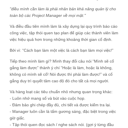
"điều mình cần làm là phải nhân bản khả năng quản lý cho
toàn bộ các Project Manager về mọi mặt."
Và điều đầu tiên mình làm là xây dựng lại quy trình báo cáo
công việc, tập thói quen tạo plan để giúp các thành viên làm
việc hiệu quả hơn trong những khoảng thời gian cố định.
Bởi vì: “Cách bạn làm một việc là cách bạn làm mọi việc!”
Tiếp theo mình làm gì? Mình thay đổi câu nói “Mình sẽ cố
gắng làm được” thành ý chí “Hoặc là làm, hoặc là không,
không có mình sẽ cố! Nói được thì phải làm được!” và cố
gắng duy trì quyết tâm cao độ đó cho tất cả mọi người.
Và hàng loạt các tiêu chuẩn nhỏ nhưng quan trọng khác:
- Luôn nhớ mang sổ và bút vào cuộc họp.
- Đảm bảo ghi chép đầy đủ, chi tiết và được kiểm tra lại.
- Manager luôn cần là tấm gương sáng, đặc biệt trong việc
giờ giấc.
- Tập thói quen đọc sách / nghe sách nói. (gợi ý từng đầu