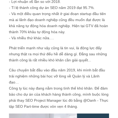
- Lợi nhuận x6 lần so với 2018.
- Tỉ lệ thành công dự án SEO năm 2019 đạt 95.7%.
- Và một điều quan trọng nhất ở giai đoạn startup đầu tiên
mà ai lãnh đạo doanh nghiệp cũng đều muốn đạt được là
khả năng tự động hóa doanh nghiệp. Hiện tại GTV đã hoàn
thành 70% khâu tự động hóa này.
- Và nhiều thứ khác nữa….
Phát triển mạnh như vậy cũng là tin vui, là động lực đấy
nhưng thật ra mọi thứ đếu hề dễ dàng gì. Đằng sau những
thành công là rất nhiều khó khăn cần giải quyết...
Câu chuyện bắt đầu vào đầu năm 2019, khi mình bắt đầu
trải nghiệm những bài học vỡ lòng về Quản lý và Lãnh
đạo…
Công ty lúc này đang nằm trong tình thế khó khăn. Để đảm
bảo cho dự án của khách hàng thành công, mình buộc lòng
phải thay SEO Project Manager lúc đó bằng @Oanh - Thực
tập SEO Part-time được vỏn vẹn 4 tháng.