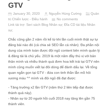
GTV
January 30, 2020
Nguyễn Hùng Cường
Quản
trị Chiến lược - Điều hành
No comments
Link tài trợ:
Seri sách Blog Nhân sự
; Đĩa CD
tài liệu Nhân
sự
;
Chắc cũng gần 2 năm rồi kể từ khi lần cuối mình thật sự tự
đăng bài nào đó (cả chia sẻ SEO lẫn cá nhân). Đa phần nội
dung của mình toàn được đội ngũ content bên mình quản lý
& đăng tải là chủ yếu. 2019 là một năm đầy thú vị với bản
thân mình và nhiều thành quả đơm hoa kết trái tại GTV nên
mình cũng muốn viết lại đôi dòng để đánh dấu lại. Về tổng
quan ngắn gọn tại GTV - đứa con tinh thần lẫn mồ hôi
xương máu ^^ mình và đội ngũ đã đạt được:
- Tăng trưởng x2 lần GTV (năm thứ 2 liên tiếp đạt được
thành quả này).
- Nhân sự từ 20 người hồi cuối 2018 nay tăng lên gần 75
thành viên.