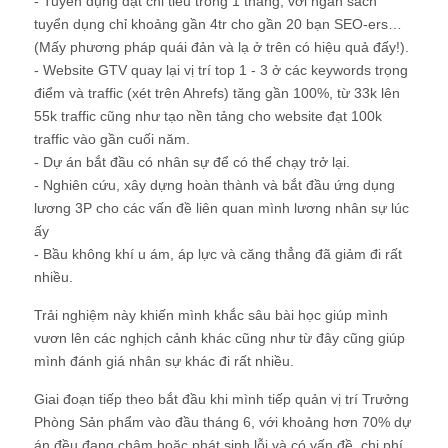
- Tuyển dụng đạt chỉ tiêu trong 1 tháng, với ngân sách
tuyển dụng chỉ khoảng gần 4tr cho gần 20 bạn SEO-ers…
(Mấy phương pháp quái đản và lạ ở trên có hiệu quả đấy!).
- Website GTV quay lại vị trí top 1 - 3 ở các keywords trọng
điểm và traffic (xét trên Ahrefs) tăng gần 100%, từ 33k lên
55k traffic cũng như tạo nền tảng cho website đạt 100k
traffic vào gần cuối năm.
- Dự án bắt đầu có nhân sự để có thể chạy trở lại.
- Nghiên cứu, xây dựng hoàn thành và bắt đầu ứng dụng
lương 3P cho các vấn đề liên quan mình lương nhân sự lúc
ấy
- Bầu không khí u ám, áp lực và căng thẳng đã giảm đi rất
nhiều.
Trải nghiệm này khiến mình khắc sâu bài học giúp mình
vươn lên các nghịch cảnh khác cũng như từ đây cũng giúp
mình đánh giá nhân sự khác đi rất nhiều.
Giai đoạn tiếp theo bắt đầu khi mình tiếp quản vị trí Trưởng
Phòng Sản phẩm vào đầu tháng 6, với khoảng hơn 70% dự
án đều đang chậm hoặc phát sinh lỗi và có vấn đề, chi phí