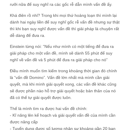
rưỡi nữa để suy nghĩ ra các gốc rễ dẫn mình vấn đề ấy.
Khá điên rồ nhỉ? Trong khi mọi thứ hoảng loạn thì mình lại
dành hai ngày liền để suy nghĩ gốc rễ vấn đề nhưng sự thật
thì khi bạn suy nghĩ được vấn đề thì giải pháp là chuyện rất
dễ dàng để đưa ra.
Einstein từng nói: “Nếu như mình có một tiếng để đưa ra
giải pháp cho một vấn đề, mình sẽ dành 55 phút để suy
nghĩ về vấn đề và 5 phút để đưa ra giải pháp cho nó”
Điều mình muốn tìm kiếm trong khoảng thời gian đó chính
là “vấn đề Domino”. Vấn đề lớn nhất mà mình cần giải
quyết, mà khi mình giải quyết xong, các vấn đề khác cũng
sẽ được phần nào hỗ trợ giải quyết hoặc bản thân của nó
đã có thể tự giải quyết được luôn.
Thế là mình tìm ra được hai vấn đề chính:
- Kĩ năng lên kế hoạch và giải quyết vấn đề của mình cần
được nâng cấp
- Tuyển dụng được số lượng nhân sự khoảng gần 20 bạn