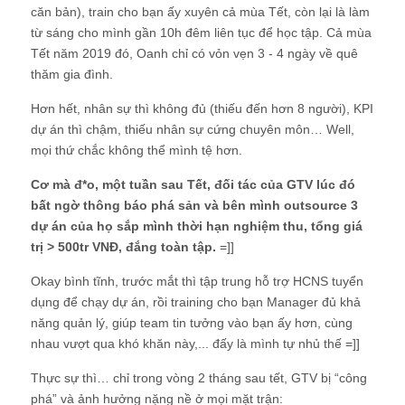
căn bản), train cho bạn ấy xuyên cả mùa Tết, còn lại là làm
từ sáng cho mình gần 10h đêm liên tục để học tập. Cả mùa
Tết năm 2019 đó, Oanh chỉ có vỏn vẹn 3 - 4 ngày về quê
thăm gia đình.
Hơn hết, nhân sự thì không đủ (thiếu đến hơn 8 người), KPI
dự án thì chậm, thiếu nhân sự cứng chuyên môn… Well,
mọi thứ chắc không thể mình tệ hơn.
Cơ mà đ*o, một tuần sau Tết, đối tác của GTV lúc đó
bất ngờ thông báo phá sản và bên mình outsource 3
dự án của họ sắp mình thời hạn nghiệm thu, tổng giá
trị > 500tr VNĐ, đắng toàn tập.
=]]
Okay bình tĩnh, trước mắt thì tập trung hỗ trợ HCNS tuyển
dụng để chạy dự án, rồi training cho bạn Manager đủ khả
năng quản lý, giúp team tin tưởng vào bạn ấy hơn, cùng
nhau vượt qua khó khăn này,... đấy là mình tự nhủ thế =]]
Thực sự thì… chỉ trong vòng 2 tháng sau tết, GTV bị “công
phá” và ảnh hưởng nặng nề ở mọi mặt trận: