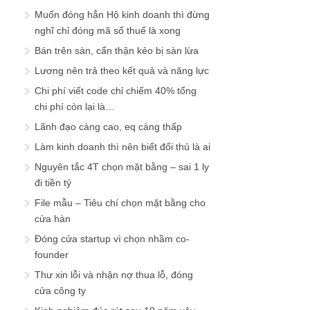
Muốn đóng hẳn Hộ kinh doanh thì đừng
nghĩ chỉ đóng mã số thuế là xong
Bán trên sàn, cẩn thận kẻo bị sàn lừa
Lương nên trả theo kết quả và năng lực
Chi phí viết code chỉ chiếm 40% tổng
chi phí còn lại là…
Lãnh đạo càng cao, eq càng thấp
Làm kinh doanh thì nên biết đối thủ là ai
Nguyên tắc 4T chọn mặt bằng – sai 1 ly
đi tiền tỷ
File mẫu – Tiêu chí chọn mặt bằng cho
cửa hàn
Đóng cửa startup vì chọn nhầm co-
founder
Thư xin lỗi và nhận nợ thua lỗ, đóng
cửa công ty