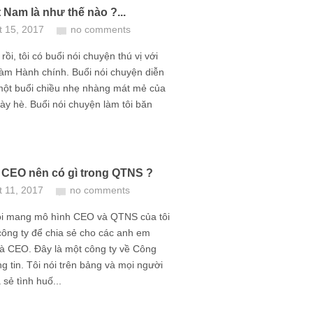
 Nam là như thế nào ?...
t 15, 2017
no comments
rồi, tôi có buổi nói chuyện thú vị với
àm Hành chính. Buổi nói chuyện diễn
một buổi chiều nhẹ nhàng mát mẻ của
y hè. Buổi nói chuyện làm tôi băn
, CEO nên có gì trong QTNS ?
t 11, 2017
no comments
tôi mang mô hình CEO và QTNS của tôi
ông ty để chia sẻ cho các anh em
và CEO. Đây là một công ty về Công
g tin. Tôi nói trên bảng và mọi người
 sẻ tình huố...