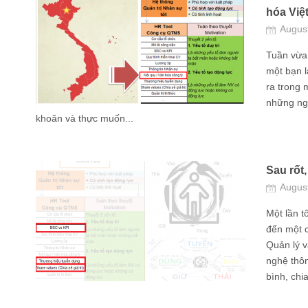
hóa Việt
Augus
Tuần vừa 
một bạn l
ra trong 
những ngà
khoăn và thực muốn...
Sau rốt
Augus
Một lần 
đến một c
Quản lý 
nghệ thôn
bình, chia