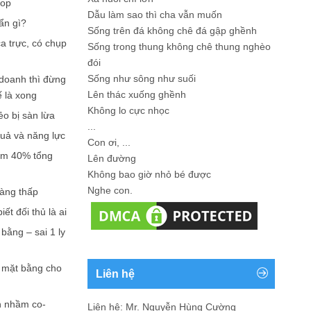
hop
Dẫu làm sao thì cha vẫn muốn
ẩn gì?
Sống trên đá không chê đá gập ghềnh
a trực, có chụp
Sống trong thung không chê thung nghèo
đói
Sống như sông như suối
doanh thì đừng
Lên thác xuống ghềnh
ế là xong
Không lo cực nhọc
ẻo bị sàn lừa
...
quả và năng lực
Con ơi, ...
iếm 40% tổng
Lên đường
Không bao giờ nhỏ bé được
Nghe con.
càng thấp
ết đối thủ là ai
bằng – sai 1 ly
n mặt bằng cho
Liên hệ
n nhầm co-
Liên hệ: Mr. Nguyễn Hùng Cường