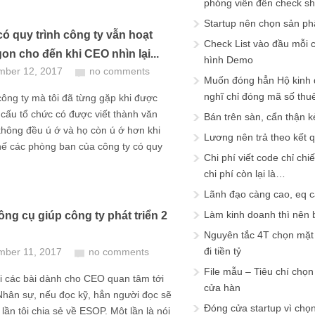
phóng viên đến check s
Startup nên chọn sản ph
ó quy trình công ty vẫn hoạt
Check List vào đầu mỗi c
on cho đến khi CEO nhìn lại...
hình Demo
mber 12, 2017
no comments
Muốn đóng hẳn Hộ kinh 
nghĩ chỉ đóng mã số thu
 công ty mà tôi đã từng gặp khi được
 cấu tổ chức có được viết thành văn
Bán trên sàn, cẩn thận k
hông đều ú ớ và họ còn ú ớ hơn khi
Lương nên trả theo kết 
“thế các phòng ban của công ty có quy
Chi phí viết code chỉ ch
chi phí còn lại là…
Lãnh đạo càng cao, eq 
Làm kinh doanh thì nên bi
ng cụ giúp công ty phát triển 2
Nguyên tắc 4T chọn mặt 
đi tiền tỷ
mber 11, 2017
no comments
File mẫu – Tiêu chí chọ
i các bài dành cho CEO quan tâm tới
cửa hàn
Nhân sự, nếu đọc kỹ, hẳn người đọc sẽ
Đóng cửa startup vì chọ
 lần tôi chia sẻ về ESOP. Một lần là nói