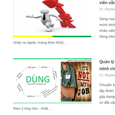
viên vẫn
Septe
Sáng nay
mình kin
nhân viên
hồng trên
nhảy ra ngoài, mang theo khác...
Quản lý
mình c
Septe
Chuyện kể
tập đoàn 
gây dựng
có đất cắ
theo ý ông chủ - nhất ...