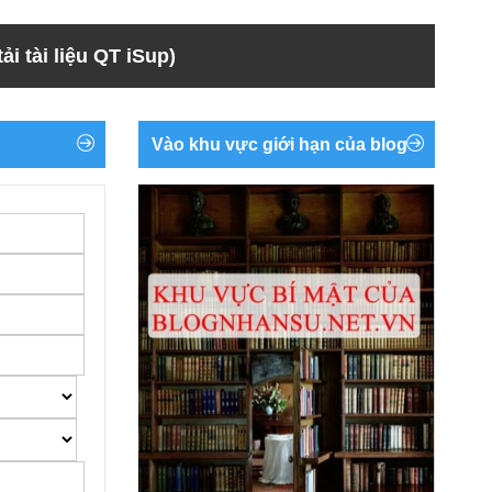
ải tài liệu QT iSup)
Vào khu vực giới hạn của blog