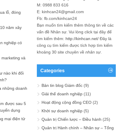
M: 0988 833 616
E: kinhcan24@gmail.com
hua lỗ, đóng
Fb: fb.com/kinhcan24
Bạn muốn tìm kiếm thêm thông tin về các
 10 năm xây
vấn đề
Nhân sự
. Vui lòng click tại đây để
tìm kiếm thêm:
http://kinhcan.net/
Đây là
ản nghiệp có
công cụ tìm kiếm được tích hợp tìm kiếm
khoảng 30 site chuyên về
nhân sự
.
p marketing và
Categories
ư nào khi đối
ạnh?
Bản tin blog Giám đốc
(9)
a những doanh
Giải thể doanh nghiệp
(11)
Hoạt động cộng đồng CEO
(2)
ấm được sau 5
 tuyển dụng
Khởi sự doanh nghiệp
(5)
ng mại điện tử
Quản trị Chiến lược – Điều hành
(25)
Quản trị Hành chính – Nhân sự – Tổng