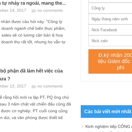
 tự nhảy ra ngoài, mang the...
mber 14, 2017
no comments
 nhận được câu hỏi này: "Công ty
h doanh ngành chế biến thực phẩm,
 sales sẽ có lương căn bản & hoa
 doanh thu rất tốt, nhưng họ vẫn tự
 bộ phận đã làm hết việc của
hưa ?
mber 13, 2017
no comments
 rằng hồi mới ra lập PT, PQ ông chủ
sau 3 năm chật vật chiến đấu cũng đã
 được cơ nghiệp. PT cuối cùng cũng
Các bài viết mới nhất
m dùi, và văn phòng được thiết kế
Kinh nghiệm tiếp CÔNG 