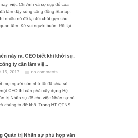
ay, việc Chi Anh và sự sụp đổ của
đã làm dậy sóng cộng đồng Startup.
thì nhiều nó để lại đôi chút gợn cho
quan tâm. Kẻ vui người buồn. Rồi lại
nén này ra, CEO biết khi khởi sự,
 công ty cần làm việ...
t 15, 2017
no comments
t mọi người còn nhớ tôi đã chia sẻ
 một CEO thì cần phải xây dựng Hệ
n trị Nhân sự để cho việc Nhân sự nó
và chúng ta đỡ khổ. Trong HT QTNS
g Quản trị Nhân sự phù hợp văn