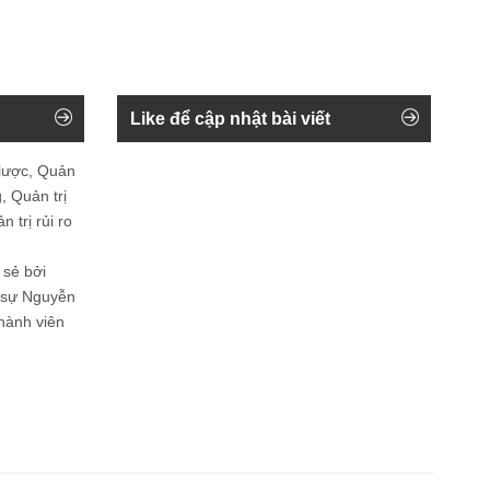
Like để cập nhật bài viết
 lược, Quản
, Quản trị
 trị rủi ro
 sẻ bởi
n sự Nguyễn
thành viên