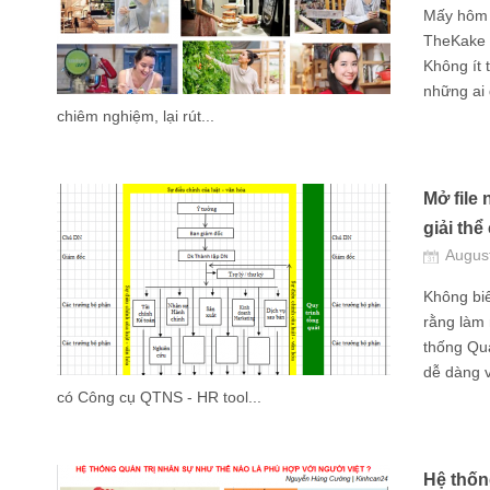
Mấy hôm n
TheKake 
Không ít 
những ai 
chiêm nghiệm, lại rút...
Mở file 
giải thể
Augus
Không biế
rằng làm
thống Quả
dễ dàng 
có Công cụ QTNS - HR tool...
Hệ thốn