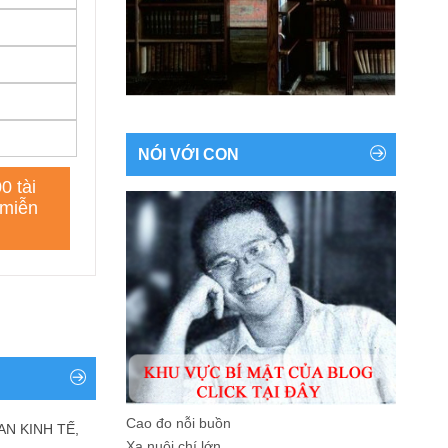
NÓI VỚI CON
Cao đo nỗi buồn
AN KINH TẾ,
Xa nuôi chí lớn