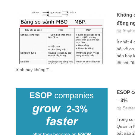
Không c
động ng
Septe
Ít nhất 4
hỏi về cơ
bản hay k
tôi hỏi: 
trình hay không?”...
ESOP cô
– 3%
Septe
Trong ser
Quản trị 
bắt gặp 2