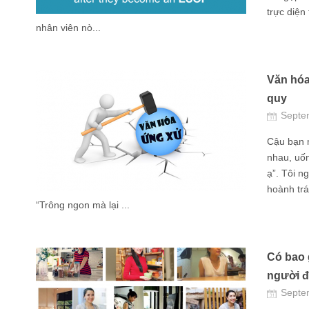
trực diện
nhân viên nò...
Văn hóa
quy
Septe
Cậu bạn m
nhau, uố
ạ”. Tôi n
hoành trá
“Trông ngon mà lại ...
Có bao 
người đ
Septe