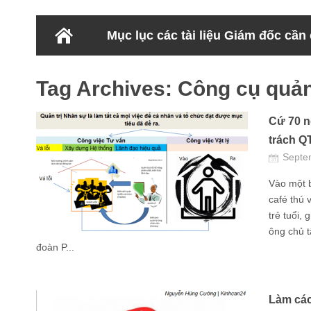
Mục lục các tài liệu Giám đốc cần
Tag Archives:
Công cụ quản
Cứ 70 n
trách Q
Septe
Vào một b
café thú 
trẻ tuổi, 
ông chủ t
đoàn P...
Làm các