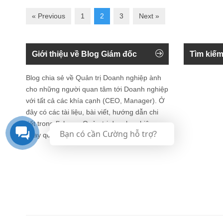
« Previous
1
2
3
Next »
Giới thiệu về Blog Giám đốc
Tìm kiếm
Blog chia sẻ về Quản trị Doanh nghiệp ành
cho những người quan tâm tới Doanh nghiệp
với tất cả các khía cạnh (CEO, Manager). Ở
đây có các tài liệu, bài viết, hướng dẫn chi
tiết trong lĩnh vực Quản trị doanh nghiệp
Bạn có cần Cường hỗ trợ?
xoay quay vòng đời tổ chức.