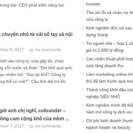
founder
 trong bài: CEO phát triển năng lực
Thư xin lỗi và nhận nợ t
cửa công ty
Kinh nghiệm đúc rút sau
 chuyện nhỏ từ cái số tay và nội
dựng Vntrip
Tin người nhà – họa 1 s
mber 8, 2017
no comments
giá trị 1.600 tỷ đồng
Các chiến thuật phối hợ
ới vào công ty, vừa gặp tôi, chào
sale tăng doanh thu
ng cốc nước và than: “Em khổ quá anh
Làm marketing online nh
gạc nhiên hỏi: “Sao lại khổ? Công ty
thủ đã làm trước quá m
ng thế cơ mà?”. Cậu thở dài trả lời:
Thành công khởi đầu củ
nghiệp SIÊU NHỎ
Kinh nghiệm mình đã th
giờ anh chị nghĩ, cofounder –
năm mở công ty dịch vụ
ồng cam cộng khổ của mình ...
Chi phí kinh doanh thươ
mber 7, 2017
no comments
ngành health và beauty