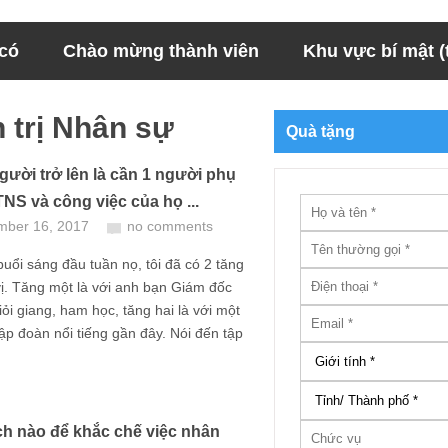
 có
Chào mừng thành viên
Khu vực bí mật (t
 trị Nhân sự
Quà tặng
gười trở lên là cần 1 người phụ
TNS và công việc của họ ...
mber 16, 2017
no comments
uổi sáng đầu tuần nọ, tôi đã có 2 tăng
vị. Tăng một là với anh bạn Giám đốc
giỏi giang, ham học, tăng hai là với một
ập đoàn nổi tiếng gần đây. Nói đến tập
h nào để khắc chế việc nhân