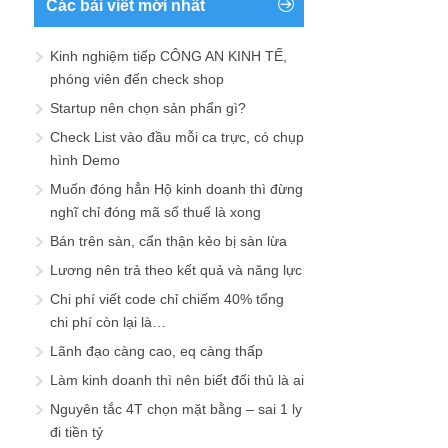
Các bài viết mới nhất
Kinh nghiệm tiếp CÔNG AN KINH TẾ,
phóng viên đến check shop
Startup nên chọn sản phẩn gì?
Check List vào đầu mỗi ca trực, có chụp
hình Demo
Muốn đóng hẳn Hộ kinh doanh thì đừng
nghĩ chỉ đóng mã số thuế là xong
Bán trên sàn, cẩn thận kẻo bị sàn lừa
Lương nên trả theo kết quả và năng lực
Chi phí viết code chỉ chiếm 40% tổng
chi phí còn lại là…
Lãnh đạo càng cao, eq càng thấp
Làm kinh doanh thì nên biết đối thủ là ai
Nguyên tắc 4T chọn mặt bằng – sai 1 ly
đi tiền tỷ