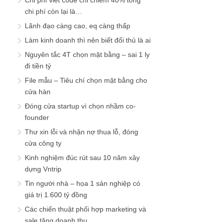
Chi phí viết code chỉ chiếm 40% tổng
chi phí còn lại là…
Lãnh đạo càng cao, eq càng thấp
Làm kinh doanh thì nên biết đối thủ là ai
Nguyên tắc 4T chọn mặt bằng – sai 1 ly
đi tiền tỷ
File mẫu – Tiêu chí chọn mặt bằng cho
cửa hàn
Đóng cửa startup vì chọn nhầm co-
founder
Thư xin lỗi và nhận nợ thua lỗ, đóng
cửa công ty
Kinh nghiệm đúc rút sau 10 năm xây
dựng Vntrip
Tin người nhà – họa 1 sản nghiệp có
giá trị 1.600 tỷ đồng
Các chiến thuật phối hợp marketing và
sale tăng doanh thu