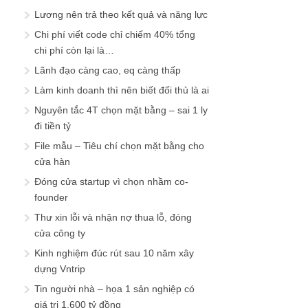
Lương nên trả theo kết quả và năng lực
Chi phí viết code chỉ chiếm 40% tổng
chi phí còn lại là…
Lãnh đạo càng cao, eq càng thấp
Làm kinh doanh thì nên biết đối thủ là ai
Nguyên tắc 4T chọn mặt bằng – sai 1 ly
đi tiền tỷ
File mẫu – Tiêu chí chọn mặt bằng cho
cửa hàn
Đóng cửa startup vì chọn nhầm co-
founder
Thư xin lỗi và nhận nợ thua lỗ, đóng
cửa công ty
Kinh nghiệm đúc rút sau 10 năm xây
dựng Vntrip
Tin người nhà – họa 1 sản nghiệp có
giá trị 1.600 tỷ đồng