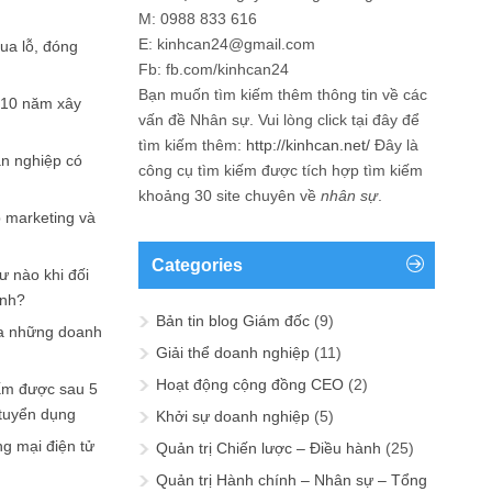
M: 0988 833 616
E: kinhcan24@gmail.com
hua lỗ, đóng
Fb: fb.com/kinhcan24
Bạn muốn tìm kiếm thêm thông tin về các
 10 năm xây
vấn đề
Nhân sự
. Vui lòng click tại đây để
tìm kiếm thêm:
http://kinhcan.net/
Đây là
ản nghiệp có
công cụ tìm kiếm được tích hợp tìm kiếm
khoảng 30 site chuyên về
nhân sự
.
p marketing và
Categories
ư nào khi đối
ạnh?
Bản tin blog Giám đốc
(9)
a những doanh
Giải thể doanh nghiệp
(11)
Hoạt động cộng đồng CEO
(2)
ấm được sau 5
 tuyển dụng
Khởi sự doanh nghiệp
(5)
ng mại điện tử
Quản trị Chiến lược – Điều hành
(25)
Quản trị Hành chính – Nhân sự – Tổng