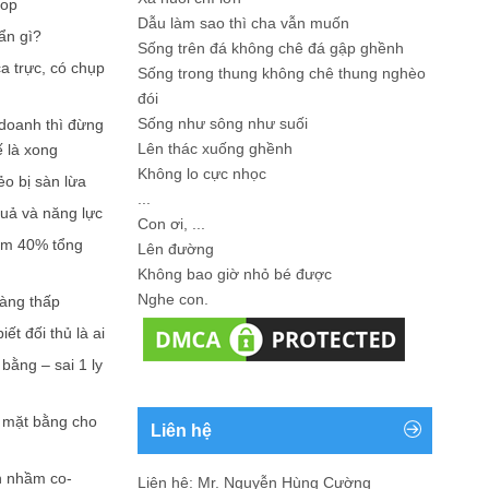
hop
Dẫu làm sao thì cha vẫn muốn
ẩn gì?
Sống trên đá không chê đá gập ghềnh
a trực, có chụp
Sống trong thung không chê thung nghèo
đói
Sống như sông như suối
doanh thì đừng
Lên thác xuống ghềnh
ế là xong
Không lo cực nhọc
ẻo bị sàn lừa
...
quả và năng lực
Con ơi, ...
iếm 40% tổng
Lên đường
Không bao giờ nhỏ bé được
Nghe con.
càng thấp
ết đối thủ là ai
bằng – sai 1 ly
n mặt bằng cho
Liên hệ
n nhầm co-
Liên hệ: Mr. Nguyễn Hùng Cường