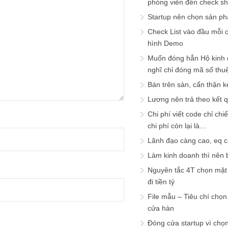
phóng viên đến check s
Startup nên chọn sản ph
Check List vào đầu mỗi c
hình Demo
Muốn đóng hẳn Hộ kinh 
nghĩ chỉ đóng mã số thu
Bán trên sàn, cẩn thận k
Lương nên trả theo kết 
Chi phí viết code chỉ ch
chi phí còn lại là…
Lãnh đạo càng cao, eq 
Làm kinh doanh thì nên bi
Nguyên tắc 4T chọn mặt 
đi tiền tỷ
File mẫu – Tiêu chí chọ
cửa hàn
Đóng cửa startup vì chọ