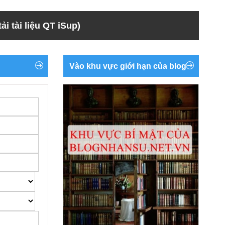
ải tài liệu QT iSup)
Vào khu vực giới hạn của blog