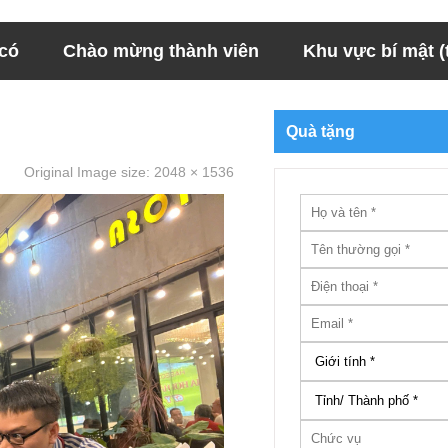
 có
Chào mừng thành viên
Khu vực bí mật (t
Quà tặng
Original Image size:
2048 × 1536