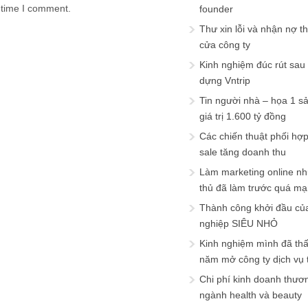
 time I comment.
founder
Thư xin lỗi và nhận nợ t
cửa công ty
Kinh nghiệm đúc rút sau
dựng Vntrip
Tin người nhà – họa 1 s
giá trị 1.600 tỷ đồng
Các chiến thuật phối hợ
sale tăng doanh thu
Làm marketing online nh
thủ đã làm trước quá m
Thành công khởi đầu củ
nghiệp SIÊU NHỎ
Kinh nghiệm mình đã th
năm mở công ty dịch vụ
Chi phí kinh doanh thươ
ngành health và beauty