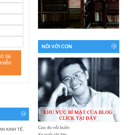
NÓI VỚI CON
Cao đo nỗi buồn
AN KINH TẾ,
Xa nuôi chí lớn