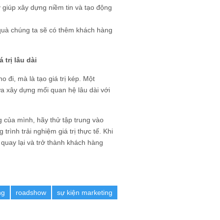
 giúp xây dựng niềm tin và tạo động
quà chúng ta sẽ có thêm khách hàng
trị lâu dài
o đi, mà là tạo giá trị kép. Một
a xây dựng mối quan hệ lâu dài với
 của mình, hãy thử tập trung vào
ình trải nghiệm giá trị thực tế. Khi
 quay lại và trở thành khách hàng
ng
roadshow
sự kiện marketing