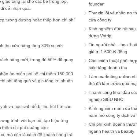
giáo tặng lại cho các bé trong lớp.
founder
 đi để nhận quà.
Thư xin lỗi và nhận nợ t
hợp tương đương hoặc thấp hơn chi phí
cửa công ty
Kinh nghiệm đúc rút sau
dựng Vntrip
Tin người nhà – họa 1 s
anh thu cửa hàng tăng 30% so với
giá trị 1.600 tỷ đồng
khách hàng mới, trong đó 50% đã quay
Các chiến thuật phối hợ
sale tăng doanh thu
 nhận áo miễn phí sẽ chi thêm 150.000
Làm marketing online nh
hi phí tặng quà và gia tăng lợi nhuận
thủ đã làm trước quá m
Thành công khởi đầu củ
nghiệp SIÊU NHỎ
nh và học sinh dễ bị thu hút bởi các
Kinh nghiệm mình đã th
năm mở công ty dịch vụ
ương trình với bạn bè, tạo hiệu ứng
Chi phí kinh doanh thươ
n thêm chi phí quảng cáo.
ngành health và beauty
uà, mà còn là cách để khách hàng trải