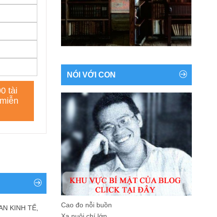
NÓI VỚI CON
Cao đo nỗi buồn
AN KINH TẾ,
Xa nuôi chí lớn