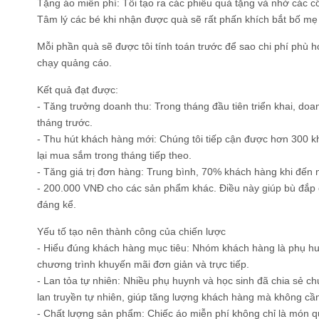
Tặng áo miễn phí: Tôi tạo ra các phiếu quà tặng và nhờ các cô 
Tâm lý các bé khi nhận được quà sẽ rất phấn khích bắt bố mẹ
Mỗi phần quà sẽ được tôi tính toán trước để sao chi phí phù 
chạy quảng cáo.
Kết quả đạt được:
- Tăng trưởng doanh thu: Trong tháng đầu tiên triển khai, do
tháng trước.
- Thu hút khách hàng mới: Chúng tôi tiếp cận được hơn 300 
lại mua sắm trong tháng tiếp theo.
- Tăng giá trị đơn hàng: Trung bình, 70% khách hàng khi đến
- 200.000 VNĐ cho các sản phẩm khác. Điều này giúp bù đắp c
đáng kể.
Yếu tố tạo nên thành công của chiến lược
- Hiểu đúng khách hàng mục tiêu: Nhóm khách hàng là phụ huy
chương trình khuyến mãi đơn giản và trực tiếp.
- Lan tỏa tự nhiên: Nhiều phụ huynh và học sinh đã chia sẻ ch
lan truyền tự nhiên, giúp tăng lượng khách hàng mà không cầ
- Chất lượng sản phẩm: Chiếc áo miễn phí không chỉ là món q