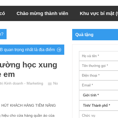
 có
Chào mừng thành viên
Khu vực bí mật (t
h?
Quà tặng
 quan trọng nhất là địa điểm
trường học xung
ẻ em
trị Kinh doanh - Marketing
No
U HÚT KHÁCH HÀNG TIỀM NĂNG
g hiệu cho cửa hàng quần áo của