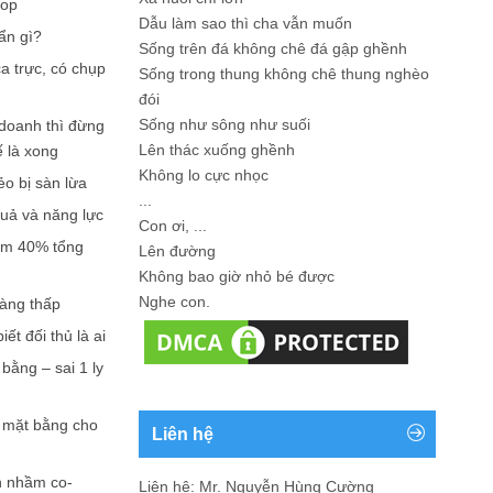
hop
Dẫu làm sao thì cha vẫn muốn
ẩn gì?
Sống trên đá không chê đá gập ghềnh
a trực, có chụp
Sống trong thung không chê thung nghèo
đói
Sống như sông như suối
doanh thì đừng
Lên thác xuống ghềnh
ế là xong
Không lo cực nhọc
ẻo bị sàn lừa
...
quả và năng lực
Con ơi, ...
iếm 40% tổng
Lên đường
Không bao giờ nhỏ bé được
Nghe con.
càng thấp
ết đối thủ là ai
bằng – sai 1 ly
n mặt bằng cho
Liên hệ
n nhầm co-
Liên hệ: Mr. Nguyễn Hùng Cường