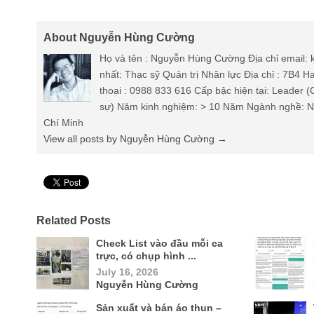
About Nguyễn Hùng Cường
Họ và tên : Nguyễn Hùng Cường Địa chỉ email
nhất: Thạc sỹ Quản trị Nhân lực Địa chỉ : 7B4 
thoại : 0988 833 616 Cấp bậc hiện tại: Leader 
sự) Năm kinh nghiệm: > 10 Năm Ngành nghề: Nh
Chí Minh
View all posts by Nguyễn Hùng Cường
→
Pin It
Related Posts
Check List vào đầu mỗi ca
trực, có chụp hình ...
July 16, 2026
Nguyễn Hùng Cường
Sản xuất và bán áo thun –