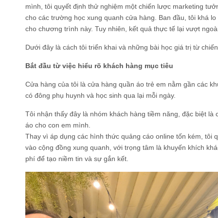
mình, tôi quyết định thử nghiệm một chiến lược marketing tưở
cho các trường học xung quanh cửa hàng. Ban đầu, tôi khá lo n
cho chương trình này. Tuy nhiên, kết quả thực tế lại vượt ngoà
Dưới đây là cách tôi triển khai và những bài học giá trị từ chiế
Bắt đầu từ việc hiểu rõ khách hàng mục tiêu
Cửa hàng của tôi là cửa hàng quần áo trẻ em nằm gần các khu
có đông phụ huynh và học sinh qua lại mỗi ngày.
Tôi nhận thấy đây là nhóm khách hàng tiềm năng, đặc biệt l
áo cho con em mình.
Thay vì áp dụng các hình thức quảng cáo online tốn kém, tôi quy
vào cộng đồng xung quanh, với trọng tâm là khuyến khích kh
phí để tạo niềm tin và sự gắn kết.