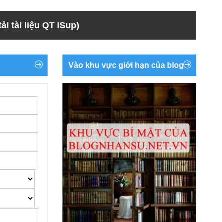
ải tài liệu QT iSup)
Vào khu vực giới hạn của blog