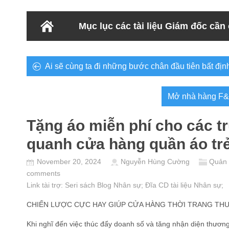
Mục lục các tài liệu Giám đốc cần
Ai sẽ cùng ta đi những bước chân đầu tiên bất địn
Mở nhà hàng F&B
Tặng áo miễn phí cho các 
quanh cửa hàng quần áo tr
November 20, 2024
Nguyễn Hùng Cường
Quản 
comments
Link tài trợ:
Seri sách Blog Nhân sự
; Đĩa CD
tài liệu Nhân sự
;
CHIẾN LƯỢC CỰC HAY GIÚP CỬA HÀNG THỜI TRANG TH
Khi nghĩ đến việc thúc đẩy doanh số và tăng nhận diện thươn