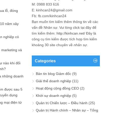
M: 0988 833 616
E: kinhcan24@gmail.com
hua lỗ, đóng
Fb: fb.com/kinhcan24
Bạn muốn tìm kiếm thêm thông tin về các
 10 năm xây
vấn đề
Nhân sự
. Vui lòng click tại đây để
tìm kiếm thêm:
http://kinhcan.net/
Đây là
ản nghiệp có
công cụ tìm kiếm được tích hợp tìm kiếm
khoảng 30 site chuyên về
nhân sự
.
p marketing và
Categories
ư nào khi đối
ạnh?
Bản tin blog Giám đốc
(9)
a những doanh
Giải thể doanh nghiệp
(11)
Hoạt động cộng đồng CEO
(2)
ấm được sau 5
 tuyển dụng
Khởi sự doanh nghiệp
(5)
ng mại điện tử
Quản trị Chiến lược – Điều hành
(25)
Quản trị Hành chính – Nhân sự – Tổng