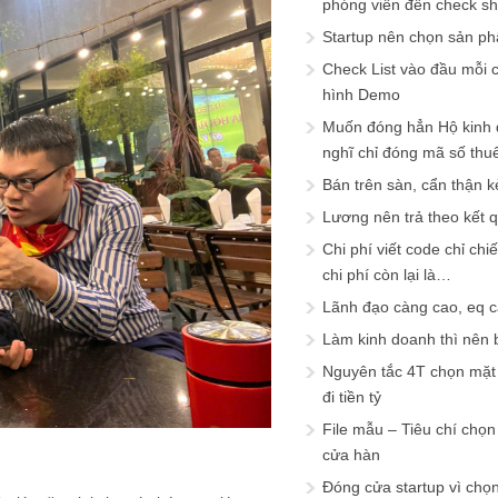
phóng viên đến check s
Startup nên chọn sản ph
Check List vào đầu mỗi c
hình Demo
Muốn đóng hẳn Hộ kinh 
nghĩ chỉ đóng mã số thu
Bán trên sàn, cẩn thận k
Lương nên trả theo kết 
Chi phí viết code chỉ ch
chi phí còn lại là…
Lãnh đạo càng cao, eq 
Làm kinh doanh thì nên bi
Nguyên tắc 4T chọn mặt 
đi tiền tỷ
File mẫu – Tiêu chí chọ
cửa hàn
Đóng cửa startup vì chọ