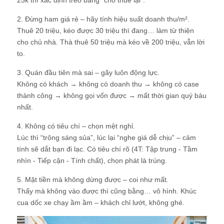
25k thì xác định treo bảng “cho thuê lại”.
2. Đừng ham giá rẻ – hãy tính hiệu suất doanh thu/m².
Thuê 20 triệu, kéo được 30 triệu thì đang… làm từ thiện
cho chủ nhà. Thà thuê 50 triệu mà kéo về 200 triệu, vẫn lời
to.
3. Quán đầu tiên mà sai – gãy luôn động lực.
Không có khách → không có doanh thu → không có case
thành công → không gọi vốn được → mất thời gian quý báu
nhất.
4. Không có tiêu chí – chọn mệt nghỉ.
Lúc thì “trông sáng sủa”, lúc lại “nghe giá dễ chịu” – cảm
tính sẽ dắt bạn đi lạc. Có tiêu chí rõ (4T: Tập trung - Tầm
nhìn - Tiếp cận - Tính chất), chọn phát là trúng.
5. Mặt tiền mà không dừng được – coi như mất.
Thấy mà không vào được thì cũng bằng… vô hình. Khúc
cua dốc xe chạy ầm ầm – khách chỉ lướt, không ghé.