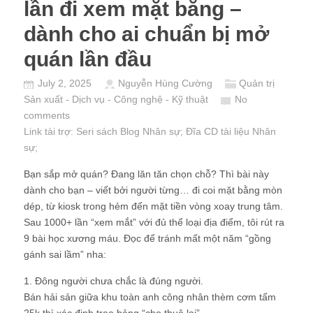
lần đi xem mặt bằng –
dành cho ai chuẩn bị mở
quán lần đầu
July 2, 2025
Nguyễn Hùng Cường
Quản trị
Sản xuất - Dịch vụ - Công nghệ - Kỹ thuật
No
comments
Link tài trợ:
Seri sách Blog Nhân sự
; Đĩa CD
tài liệu Nhân
sự
;
Bạn sắp mở quán? Đang lăn tăn chọn chỗ? Thì bài này
dành cho bạn – viết bởi người từng… đi coi mặt bằng mòn
dép, từ kiosk trong hẻm đến mặt tiền vòng xoay trung tâm.
Sau 1000+ lần “xem mắt” với đủ thể loại địa điểm, tôi rút ra
9 bài học xương máu. Đọc để tránh mất một năm “gồng
gánh sai lầm” nha:
1. Đông người chưa chắc là đúng người.
Bán hải sản giữa khu toàn anh công nhân thèm cơm tấm