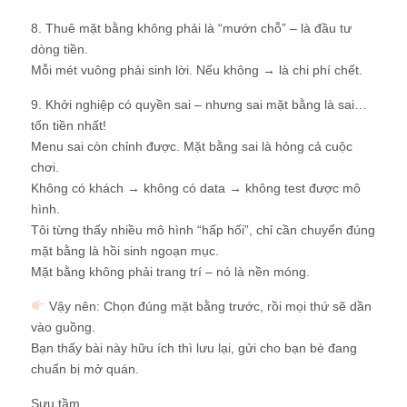
8. Thuê mặt bằng không phải là “mướn chỗ” – là đầu tư
dòng tiền.
Mỗi mét vuông phải sinh lời. Nếu không → là chi phí chết.
9. Khởi nghiệp có quyền sai – nhưng sai mặt bằng là sai…
tốn tiền nhất!
Menu sai còn chỉnh được. Mặt bằng sai là hỏng cả cuộc
chơi.
Không có khách → không có data → không test được mô
hình.
Tôi từng thấy nhiều mô hình “hấp hối”, chỉ cần chuyển đúng
mặt bằng là hồi sinh ngoạn mục.
Mặt bằng không phải trang trí – nó là nền móng.
Vậy nên: Chọn đúng mặt bằng trước, rồi mọi thứ sẽ dần
vào guồng.
Bạn thấy bài này hữu ích thì lưu lại, gửi cho bạn bè đang
chuẩn bị mở quán.
Sưu tầm.