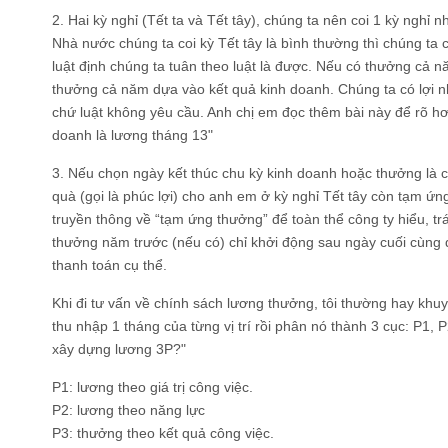
2. Hai kỳ nghỉ (Tết ta và Tết tây), chúng ta nên coi 1 kỳ nghỉ 
Nhà nước chúng ta coi kỳ Tết tây là bình thường thì chúng ta c
luật định chúng ta tuân theo luật là được. Nếu có thưởng cả n
thưởng cả năm dựa vào kết quả kinh doanh. Chúng ta có lợi nh
chứ luật không yêu cầu. Anh chị em đọc thêm bài này để rõ hơ
doanh là lương tháng 13"
3. Nếu chọn ngày kết thúc chu kỳ kinh doanh hoặc thưởng là cuố
quà (gọi là phúc lợi) cho anh em ở kỳ nghỉ Tết tây còn tạm ứn
truyền thông về “tạm ứng thưởng” để toàn thể công ty hiểu, trá
thưởng năm trước (nếu có) chỉ khởi động sau ngày cuối cùng qu
thanh toán cụ thể.
Khi đi tư vấn về chính sách lương thưởng, tôi thường hay khu
thu nhập 1 tháng của từng vị trí rồi phân nó thành 3 cục: P1, P
xây dựng lương 3P?"
P1: lương theo giá trị công việc.
P2: lương theo năng lực
P3: thưởng theo kết quả công việc.