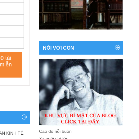
NÓI VỚI CON
Cao đo nỗi buồn
AN KINH TẾ,
Xa nuôi chí lớn