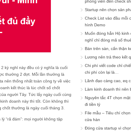
phóng viên đến check s
Startup nên chọn sản ph
Check List vào đầu mỗi c
hình Demo
Muốn đóng hẳn Hộ kinh 
nghĩ chỉ đóng mã số thu
Bán trên sàn, cẩn thận k
Lương nên trả theo kết 
Chi phí viết code chỉ ch
 2 kỳ nghỉ này đều có ý nghĩa là cuối
chi phí còn lại là…
ợc thưởng 2 đợt. Mỗi lần thưởng là
Lãnh đạo càng cao, eq 
ta nên thống nhất toàn công ty về việc
oanh kết thúc là lúc chốt số chốt
Làm kinh doanh thì nên bi
 của người Tây. Tức lấy ngày cuối cùng
Nguyên tắc 4T chọn mặt 
kinh doanh này thì tốt. Còn không thì
đi tiền tỷ
g chốt thưởng là ngày cuối tháng 3.
File mẫu – Tiêu chí chọ
m lý “rã đám”: mọi người không tập
cửa hàn
Đóng cửa startup vì chọ