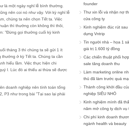
founder
như là một ngày nghỉ lễ bình thường.
Thư xin lỗi và nhận nợ t
ũng nên coi nó như vậy. Với kỳ nghỉ lễ
cửa công ty
ăm, chúng ta nên chọn Tết ta. Việc
uận thì thưởng còn không thì thôi,
Kinh nghiệm đúc rút sau
n: "Đừng gọi thưởng cuối kỳ kinh
dựng Vntrip
Tin người nhà – họa 1 s
giá trị 1.600 tỷ đồng
i tháng 3 thì chúng ta sẽ gửi 1 ít
g thưởng ở kỳ Tết ta. Chúng ta cần
Các chiến thuật phối hợ
nh hiểu lầm. Việc thực hiện chi
sale tăng doanh thu
ý I. Lúc đó ai thiếu ai thừa sẽ được
Làm marketing online nh
thủ đã làm trước quá m
Thành công khởi đầu củ
yên doanh nghiệp nên tính toán tổng
nghiệp SIÊU NHỎ
2, P3 như trong bài "Tại sao lại phải
Kinh nghiệm mình đã th
năm mở công ty dịch vụ
Chi phí kinh doanh thươ
ngành health và beauty