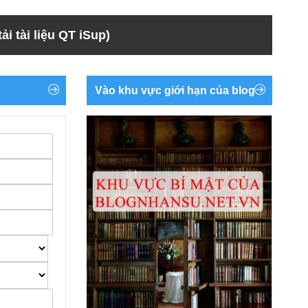
ải tài liệu QT iSup)
Vào khu vực giới hạn của blog