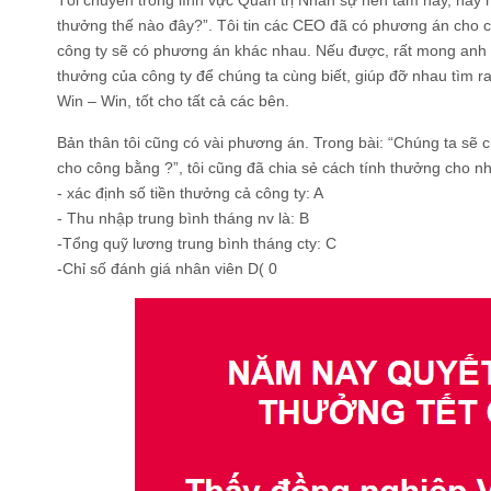
Tôi chuyên trong lĩnh vực Quản trị Nhân sự nên tầm này, hay 
thưởng thế nào đây?”. Tôi tin các CEO đã có phương án cho c
công ty sẽ có phương án khác nhau. Nếu được, rất mong anh 
thưởng của công ty để chúng ta cùng biết, giúp đỡ nhau tìm r
Win – Win, tốt cho tất cả các bên.
Bản thân tôi cũng có vài phương án. Trong bài: “Chúng ta sẽ 
cho công bằng ?”, tôi cũng đã chia sẻ cách tính thưởng cho nh
- xác định số tiền thưởng cả công ty: A
- Thu nhập trung bình tháng nv là: B
-Tổng quỹ lương trung bình tháng cty: C
-Chỉ số đánh giá nhân viên D( 0