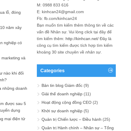
M: 0988 833 616
E: kinhcan24@gmail.com
hua lỗ, đóng
Fb: fb.com/kinhcan24
Bạn muốn tìm kiếm thêm thông tin về các
 10 năm xây
vấn đề
Nhân sự
. Vui lòng click tại đây để
tìm kiếm thêm:
http://kinhcan.net/
Đây là
ản nghiệp có
công cụ tìm kiếm được tích hợp tìm kiếm
khoảng 30 site chuyên về
nhân sự
.
p marketing và
Categories
ư nào khi đối
ạnh?
Bản tin blog Giám đốc
(9)
a những doanh
Giải thể doanh nghiệp
(11)
Hoạt động cộng đồng CEO
(2)
ấm được sau 5
 tuyển dụng
Khởi sự doanh nghiệp
(5)
ng mại điện tử
Quản trị Chiến lược – Điều hành
(25)
Quản trị Hành chính – Nhân sự – Tổng