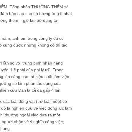
G THÊM. Tổng phần THƯỞNG THÊM sẽ
 đảm bảo sao cho nó tương ứng ít nhất
ưởng thêm = giữ lại. Sử dụng từ
i năm, anh em trong công ty đã có
 có cũng được nhưng không có thì tác
4 lần so với trung bình nhận hàng
yển “Lẽ phải của phi lý trí”. Trong
 lên càng cao thì hiệu suất làm việc
ngưỡng sẽ làm phản tác dụng của
ghiên cứu Dan là tối đa gấp 4 lần.
các loài động vật (trừ loài mèo) có
 đó là nghiên cứu về việc động lực làm
khi thưởng ngoài việc đưa ra một
o người nhận về ý nghĩa công việc,
chung.