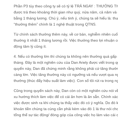
Phần P3 tùy theo công ty sẽ có tỷ lệ TRẢ NGAY : THƯỞN
được trả theo khoảng thời gian như quý, nửa năm, cả năm và
bằng 1 tháng lương. Chú ý, nếu tinh ý, chúng ta sẽ hiểu là: th
“thưởng thêm” chính là 1 nghệ thuật trong QTNS.
Từ chính sách thưởng thêm này, về cơ bản, nghiễm nhiên cuố
thưởng ít nhất 1 tháng lương rồi. Việc thưởng theo lợi nhuận
động tâm lý cũng ít.
4. Nếu có thưởng lớn thì chúng ta không nên thưởng quá gấp 
tháng. Đây là một nghiên cứu của Dan Ariely được viết trong qu
quyển này, Dan đã chứng minh rằng không phải cứ tăng thưởng
càng lớn. Việc tăng thưởng này có ngưỡng và nếu vượt qua 
thưởng (thúc đẩy hiệu suất làm việc). Con số tôi rút ra trong n
Cũng trong quyển sách này, Dan còn có một nghiên cứu nói về: 
xu hướng thích làm việc để có cái ăn hơn là ăn sẵn. Chính xác
việc được sinh ra khi chúng ta thấy việc đó có ý nghĩa. Do đó 
khoản tiền chúng ta cùng cần phải kèm vào đó 1 lá thư nói ch
tổng thể sự tác động/ đóng góp của công việc họ làm vào cái 