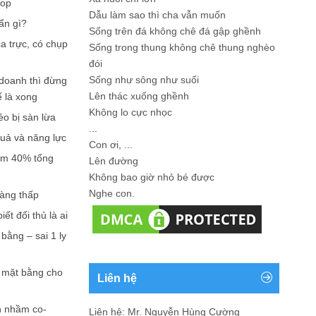
hop
Dẫu làm sao thì cha vẫn muốn
ẩn gì?
Sống trên đá không chê đá gập ghềnh
a trực, có chụp
Sống trong thung không chê thung nghèo
đói
Sống như sông như suối
doanh thì đừng
Lên thác xuống ghềnh
ế là xong
Không lo cực nhọc
ẻo bị sàn lừa
...
quả và năng lực
Con ơi, ...
iếm 40% tổng
Lên đường
Không bao giờ nhỏ bé được
Nghe con.
càng thấp
ết đối thủ là ai
bằng – sai 1 ly
n mặt bằng cho
Liên hệ
n nhầm co-
Liên hệ: Mr. Nguyễn Hùng Cường