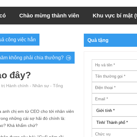
 có
Chào mừng thành viên
Khu vực bí mật (t
uả công việc hẳn
Quà tặng
 năm không phải chia thưởng?
ào đây?
trị Hành chính - Nhân sự - Tổng
ủa anh chị em từ CEO cho tới nhân viên
ng những cái sợ hãi đó chính là:
 nào? Khá khẩm chứ?