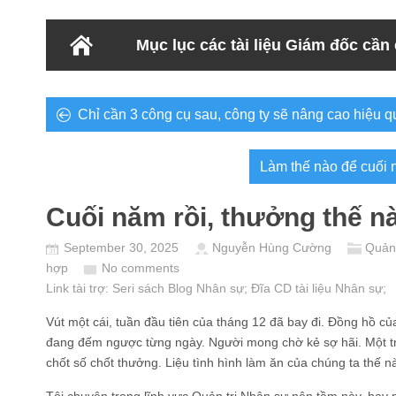
Mục lục các tài liệu Giám đốc cần
Chỉ cần 3 công cụ sau, công ty sẽ nâng cao hiệu q
Làm thế nào để cuối
Cuối năm rồi, thưởng thế n
September 30, 2025
Nguyễn Hùng Cường
Quản 
hợp
No comments
Link tài trợ:
Seri sách Blog Nhân sự
; Đĩa CD
tài liệu Nhân sự
;
Vút một cái, tuần đầu tiên của tháng 12 đã bay đi. Đồng hồ c
đang đếm ngược từng ngày. Người mong chờ kẻ sợ hãi. Một tro
chốt số chốt thưởng. Liệu tình hình làm ăn của chúng ta thế