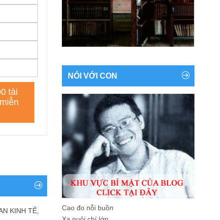
NÓI VỚI CON
Cao đo nỗi buồn
AN KINH TẾ,
Xa nuôi chí lớn