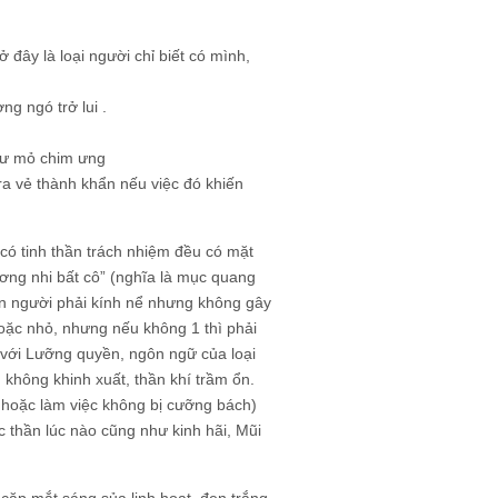
ở đây là loại người chỉ biết có mình,
ng ngó trở lui .
như mỏ chim ưng
 ra vẻ thành khẩn nếu việc đó khiến
có tinh thần trách nhiệm đều có mặt
ương nhi bất cô” (nghĩa là mục quang
ến người phải kính nể nhưng không gây
hoặc nhỏ, nhưng nếu không 1 thì phải
 với Lưỡng quyền, ngôn ngữ của loại
, không khinh xuất, thần khí trầm ổn.
sự hoặc làm việc không bị cưỡng bách)
c thần lúc nào cũng như kinh hãi, Mũi
 cặp mắt sáng sủa linh hoạt, đen trắng