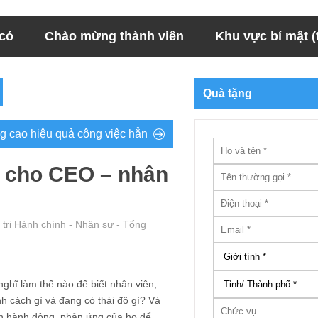
 có
Chào mừng thành viên
Khu vực bí mật (t
Quà tặng
ng cao hiệu quả công việc hẳn
n cho CEO – nhân
trị Hành chính - Nhân sự - Tổng
nghĩ làm thế nào để biết nhân viên,
nh cách gì và đang có thái độ gì? Và
oán hành động, phản ứng của họ để