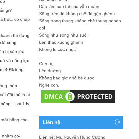
hop
Dẫu làm sao thì cha vẫn muốn
ẩn gì?
Sống trên đá không chê đá gập ghềnh
a trực, có chụp
Sống trong thung không chê thung nghèo
đói
Sống như sông như suối
doanh thì đừng
Lên thác xuống ghềnh
ế là xong
Không lo cực nhọc
ẻo bị sàn lừa
...
quả và năng lực
Con ơi, ...
iếm 40% tổng
Lên đường
Không bao giờ nhỏ bé được
Nghe con.
càng thấp
ết đối thủ là ai
bằng – sai 1 ly
n mặt bằng cho
Liên hệ
n nhầm co-
Liên hệ: Mr. Nguyễn Hùng Cường