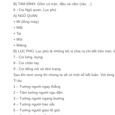
B) TAM ĐÌNH: Gồm có trán, đầu và cằm (râu ...)
6 - Coi Ngũ quan, Lục phủ
A) NGŨ QUAN:
+ Mi (lông mày)
+ Mắt
+ Tai
+ Mũi
+ Miệng
B) LỤC PHỦ: Lục phủ là những bộ vị chia ra chi tiết trên trán
7 - Coi lưng, bụng
8 - Coi chân tay
9 - Coi tiếng nói và tâm trạng
Sau khi xem xong thì chúng ta sẽ có một số kết luận. Với từng 
Tỉ dụ:
1 – Tướng người ngay thẳng
2 – Tâm tướng người ngu đần
3 – Tướng người ngang bướng
4 – Tướng người háo sắc
5 – Tướng người giao tế giỏi