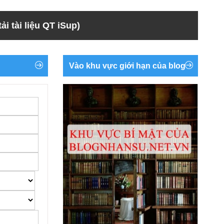
ải tài liệu QT iSup)
Vào khu vực giới hạn của blog