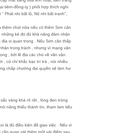
ại tiêm-đồng-tỵ ) phối hợp thích nghi
 Phát nhi bất lộ, Nộ nhi bất tranh”,
 xa thêm chút nữa nếu có thêm Sơn căn
ẳng những kẻ đó đủ khả năng đảm nhận
 địa vị quan trọng . Nếu Sơn căn thấp
 nhận trọng trách , nhưng vì mạng vận
ọng , bởi lẽ địa các chủ về vãn vận.
, cử chỉ khắc bạc trí trá , nói nhiều
nhưng chấp chường đại quyền sẽ làm hư
sắc vàng khá rõ rệt , lòng đen tròng
nói năng thiếu thành tín, tham lam tiểu
 là đủ điều kiện để giao việc . Nếu vì
hì cần quan sát thêm một vài điểm sau