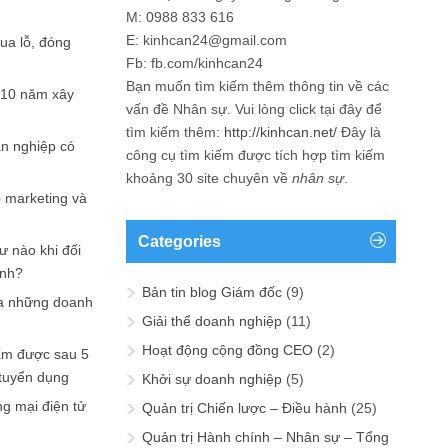
M: 0988 833 616
E: kinhcan24@gmail.com
hua lỗ, đóng
Fb: fb.com/kinhcan24
Bạn muốn tìm kiếm thêm thông tin về các
 10 năm xây
vấn đề
Nhân sự
. Vui lòng click tại đây để
tìm kiếm thêm:
http://kinhcan.net/
Đây là
ản nghiệp có
công cụ tìm kiếm được tích hợp tìm kiếm
khoảng 30 site chuyên về
nhân sự
.
p marketing và
Categories
ư nào khi đối
ạnh?
Bản tin blog Giám đốc
(9)
a những doanh
Giải thể doanh nghiệp
(11)
Hoạt động cộng đồng CEO
(2)
ấm được sau 5
 tuyển dụng
Khởi sự doanh nghiệp
(5)
ng mại điện tử
Quản trị Chiến lược – Điều hành
(25)
Quản trị Hành chính – Nhân sự – Tổng