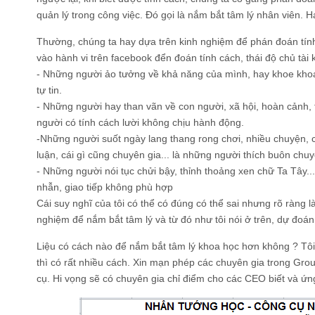
quản lý trong công việc. Đó gọi là nắm bắt tâm lý nhân viên. 
Thường, chúng ta hay dựa trên kinh nghiệm để phán đoán tính 
vào hành vi trên facebook đển đoán tính cách, thái độ chủ tài 
- Những người ảo tưởng về khả năng của mình, hay khoe khoa
tự tin.
- Những người hay than vãn về con người, xã hội, hoàn cảnh, 
người có tính cách lười không chịu hành động.
-Những người suốt ngày lang thang rong chơi, nhiều chuyện, cá
luận, cái gì cũng chuyên gia... là những người thích buôn chuyệ
- Những người nói tục chửi bậy, thỉnh thoảng xen chữ Ta Tây...
nhẫn, giao tiếp không phù hợp
Cái suy nghĩ của tôi có thể có đúng có thể sai nhưng rõ ràng l
nghiệm để nắm bắt tâm lý và từ đó như tôi nói ở trên, dự đoán 
Liệu có cách nào để nắm bắt tâm lý khoa học hơn không ? Tôi 
thì có rất nhiều cách. Xin mạn phép các chuyên gia trong Gro
cụ. Hi vọng sẽ có chuyên gia chỉ điểm cho các CEO biết và ứ