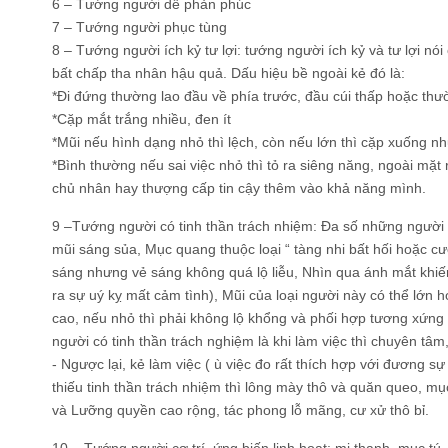
6 – Tướng người dễ phản phúc
7 – Tướng người phục tùng
8 – Tướng người ích kỷ tư lợi: tướng người ích kỷ và tư lợi nói 
bất chấp tha nhân hậu quả. Dấu hiệu bề ngoài kẻ đó là:
*Đi đứng thường lao đầu về phía trước, đầu cúi thấp hoặc thườ
*Cặp mắt trắng nhiều, đen ít
*Mũi nếu hình dạng nhỏ thì lệch, còn nếu lớn thì cặp xuống 
*Bình thường nếu sai việc nhỏ thì tỏ ra siêng năng, ngoài mặt
chủ nhân hay thượng cấp tin cậy thêm vào khả năng mình.
9 –Tướng người có tinh thần trách nhiệm: Đa số những người 
mũi sáng sủa, Mục quang thuộc loại “ tàng nhi bất hối hoặc c
sáng nhưng vẻ sáng không quá lộ liễu, Nhìn qua ánh mắt khi
ra sự uý kỵ mất cảm tình), Mũi của loại người này có thể lớn 
cao, nếu nhỏ thì phải không lộ khổng và phối hợp tương xứng
người có tinh thần trách nghiệm là khi làm việc thì chuyên tâm
- Ngược lại, kẻ làm việc ( ù việc đo rất thích hợp với đương 
thiếu tinh thần trách nhiệm thì lông mày thô và quăn queo, mụ
và Lưỡng quyền cao rộng, tác phong lỗ mãng, cư xử thô bỉ.
10 – Tướng người cơ trí, ứng biến linh hoạt: mi thanh, mục tú,