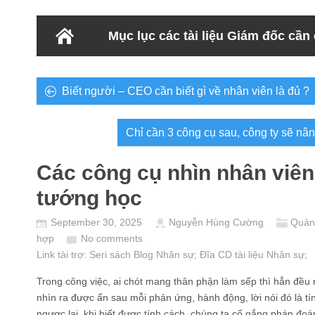
Mục lục các tài liệu Giám đốc cần
Biết người – CEO cần biết gì về nhân viên là đủ ?
Chỉ cần 3 công cụ sau, công ty sẽ nâ
Các công cụ nhìn nhân viê
tướng học
September 30, 2025
Nguyễn Hùng Cường
Quản 
hợp
No comments
Link tài trợ:
Seri sách Blog Nhân sự
; Đĩa CD
tài liệu Nhân sự
;
Trong công việc, ai chót mang thân phận làm sếp thì hẳn đều 
nhìn ra được ẩn sau mỗi phản ứng, hành động, lời nói đó là tí
ngược lại, khi biết được tính cách, chúng ta cố gắng phán đ