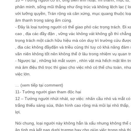
phân minh, sống mũi thẳng như ống trúc và không lệch lạc ( lo
với lưỡng quyền, Trán rộng và cân xứng, mục quang thuộc loại “
âm thanh trong sáng ấm cúng.
- Đây là loại tướng người có thể giao phó các trọng trách. Đi
cao , địa các đầy đặn , vững vác không vát không gồ thì ch
trọng trách một cách hữu hiệu mà còn duy trì trường cửu được
, địa các không đầyđặn và triều củng thì tuy có khả năng đảm
vãn niên không tốt nên không thể ở lâu trong nhiệm vụ quan tr
- Ngược lại , những kẻ mắt vượn , nhìn vật mà hếch mặt lên trời 
mà âm điệu thô trọc thì giao cho việc nhỏ có thể chu toàn, 
việc lớn.
… (xem tiếp tại comment)
11- Tướng người gian tham độc hại
12 – Tướng người nhút nhát, sợ việc: nhãn cầu nhỏ và mắt có 
trắng thiếu sáng sủa, thân hình cao rộng mà mũi lại nhỏ thấp, 
lợi.
Nói chung, loại người này không hẳn là xấu nhưng không thể coi
ân tình mà kết nạp dưới trương hay cho giúp việc trong nhà t