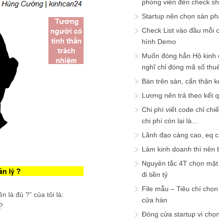
phóng viên đến check s
Startup nên chọn sản ph
Check List vào đầu mỗi c
hình Demo
Muốn đóng hẳn Hộ kinh 
nghĩ chỉ đóng mã số thu
Bán trên sàn, cẩn thận k
Lương nên trả theo kết 
Chi phí viết code chỉ ch
chi phí còn lại là…
Lãnh đạo càng cao, eq 
Làm kinh doanh thì nên bi
Nguyên tắc 4T chọn mặt 
đi tiền tỷ
File mẫu – Tiêu chí chọ
n là đủ ?” của tôi là:
cửa hàn
?
Đóng cửa startup vì chọ