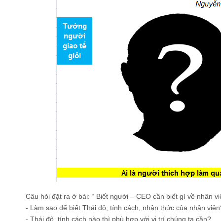
Câu hỏi đặt ra ở bài: “ Biết người – CEO cần biết gì về nhân viê
- Làm sao để biết Thái độ, tính cách, nhận thức của nhân viên
- Thái độ, tính cách nào thì phù hợp với vị trí chúng ta cần?