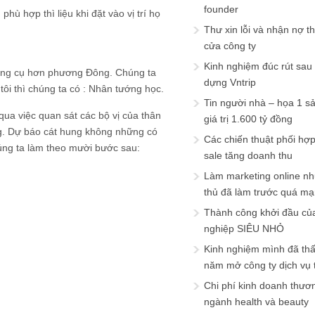
founder
hù hợp thì liệu khi đặt vào vị trí họ
Thư xin lỗi và nhận nợ t
cửa công ty
Kinh nghiệm đúc rút sau
công cụ hơn phương Đông. Chúng ta
dựng Vntrip
ôi thì chúng ta có : Nhân tướng học.
Tin người nhà – họa 1 s
qua việc quan sát các bộ vị của thân
giá trị 1.600 tỷ đồng
g. Dự báo cát hung không những có
Các chiến thuật phối hợ
úng ta làm theo mười bước sau:
sale tăng doanh thu
Làm marketing online nh
thủ đã làm trước quá m
Thành công khởi đầu củ
nghiệp SIÊU NHỎ
Kinh nghiệm mình đã th
năm mở công ty dịch vụ
Chi phí kinh doanh thươ
ngành health và beauty