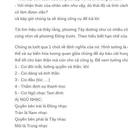
- Với nhận thức của nhân viên như vậy, dù thái độ và tính cách p
có làm được việc?
và bây giờ chúng ta sẽ dùng công cụ để trả lời:
Tôi tìm hiệu và thấy rằng, phương Tây dường như có nhiều 
cùng nhìn về phương Đông trước. Theo hiểu biết hạn chế của t
Chúng ta lướt qua 1 chút về định nghĩa của nó: Hình tướng là 
thể và sự biến hóa tương quan giữa chúng để dự báo cát hun
thể tốt cho bản thân mà còn cho cả công ty. Để xem tướng ch
1 - Coi đôi mắt, lưỡng quyền và thần, khí
2 - Coi dáng và tinh thần
3 - Coi đầu (tóc ... )
4 - Thẩm định sự thanh trọc
5 - Coi Ngũ nhạc Tam đình
A) NGŨ NHẠC:
Quyền bên trái là Đông nhạc
Trán là Nam nhạc
Quyền bên phải là Tây nhạc
Mũi là Trung nhạc