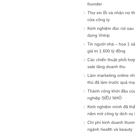
founder
Thư xin lỗi và nhận nợ t
cửa công ty
Kinh nghiệm đúc rút sau
dựng Vntrip
Tin người nhà – họa 1 s
giá trị 1.600 tỷ đồng
Các chiến thuật phối hợ
sale tăng doanh thu
Làm marketing online nh
thủ đã làm trước quá m
Thành công khởi đầu củ
nghiệp SIÊU NHỎ
Kinh nghiệm mình đã th
năm mở công ty dịch vụ
Chi phí kinh doanh thươ
ngành health và beauty