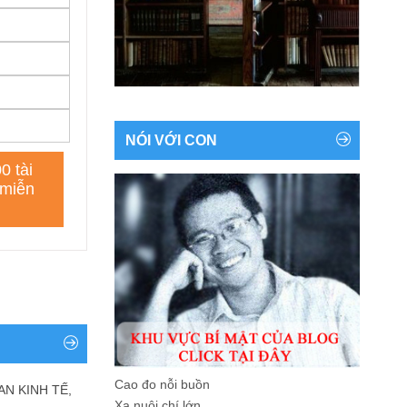
NÓI VỚI CON
Cao đo nỗi buồn
AN KINH TẾ,
Xa nuôi chí lớn