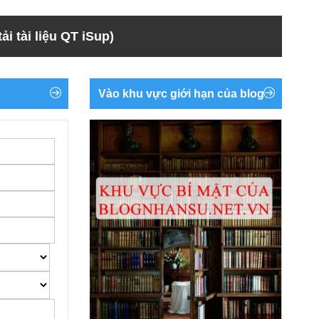
ải tài liệu QT iSup)
Vào khu vực giới hạn của blog