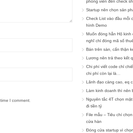
phóng viên đến check s
Startup nên chọn sản ph
Check List vào đầu mỗi c
hình Demo
Muốn đóng hẳn Hộ kinh 
nghĩ chỉ đóng mã số thu
Bán trên sàn, cẩn thận k
Lương nên trả theo kết 
Chi phí viết code chỉ ch
chi phí còn lại là…
Lãnh đạo càng cao, eq 
Làm kinh doanh thì nên bi
Nguyên tắc 4T chọn mặt 
 time I comment.
đi tiền tỷ
File mẫu – Tiêu chí chọ
cửa hàn
Đóng cửa startup vì chọ