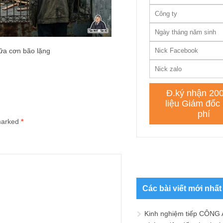
ữa cơn bão lặng
 marked
*
Các bài viết mới nhất
Kinh nghiệm tiếp CÔNG 