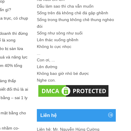
hop
Dẫu làm sao thì cha vẫn muốn
ẩn gì?
Sống trên đá không chê đá gập ghềnh
a trực, có chụp
Sống trong thung không chê thung nghèo
đói
Sống như sông như suối
doanh thì đừng
Lên thác xuống ghềnh
ế là xong
Không lo cực nhọc
ẻo bị sàn lừa
...
quả và năng lực
Con ơi, ...
iếm 40% tổng
Lên đường
Không bao giờ nhỏ bé được
Nghe con.
càng thấp
ết đối thủ là ai
bằng – sai 1 ly
n mặt bằng cho
Liên hệ
n nhầm co-
Liên hệ: Mr. Nguyễn Hùng Cường