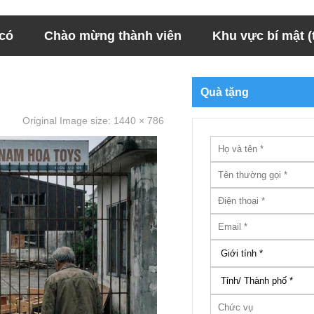
 có
Chào mừng thành viên
Khu vực bí mật (t
Quà tặng
Original Image size:
1440 × 786