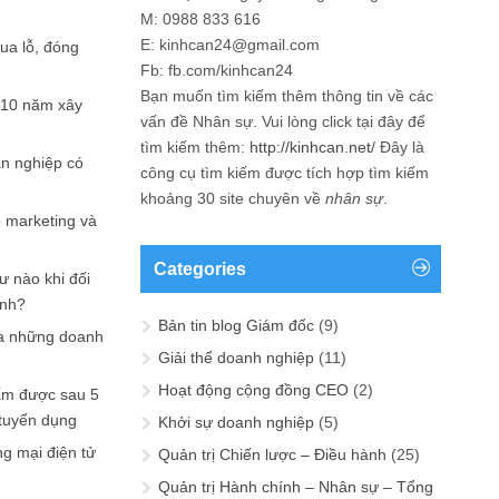
M: 0988 833 616
E: kinhcan24@gmail.com
hua lỗ, đóng
Fb: fb.com/kinhcan24
Bạn muốn tìm kiếm thêm thông tin về các
 10 năm xây
vấn đề
Nhân sự
. Vui lòng click tại đây để
tìm kiếm thêm:
http://kinhcan.net/
Đây là
ản nghiệp có
công cụ tìm kiếm được tích hợp tìm kiếm
khoảng 30 site chuyên về
nhân sự
.
p marketing và
Categories
ư nào khi đối
ạnh?
Bản tin blog Giám đốc
(9)
a những doanh
Giải thể doanh nghiệp
(11)
Hoạt động cộng đồng CEO
(2)
ấm được sau 5
 tuyển dụng
Khởi sự doanh nghiệp
(5)
ng mại điện tử
Quản trị Chiến lược – Điều hành
(25)
Quản trị Hành chính – Nhân sự – Tổng