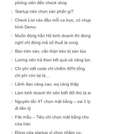
phóng viên đến check shop
Startup nên chọn sản phẩn gì?
Check List vào đầu mỗi ca trực, có chụp
hình Demo
Muốn đóng hẳn Hộ kinh doanh thì đừng
nghĩ chỉ đóng mã số thuế là xong
Bán trên sàn, cẩn thận kẻo bị sàn lừa
Lương nên trả theo kết quả và năng lực
Chi phí viết code chỉ chiếm 40% tổng
chi phí còn lại là…
Lãnh đạo càng cao, eq càng thấp
Làm kinh doanh thì nên biết đối thủ là ai
Nguyên tắc 4T chọn mặt bằng – sai 1 ly
đi tiền tỷ
File mẫu – Tiêu chí chọn mặt bằng cho
cửa hàn
Đóng cửa startup vì chọn nhầm co-